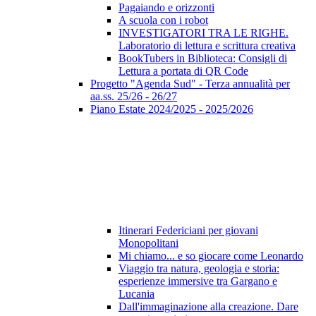
Pagaiando e orizzonti
A scuola con i robot
INVESTIGATORI TRA LE RIGHE.
Laboratorio di lettura e scrittura creativa
BookTubers in Biblioteca: Consigli di
Lettura a portata di QR Code
Progetto "Agenda Sud" - Terza annualità per
aa.ss. 25/26 - 26/27
Piano Estate 2024/2025 - 2025/2026
Itinerari Federiciani per giovani
Monopolitani
Mi chiamo... e so giocare come Leonardo
Viaggio tra natura, geologia e storia:
esperienze immersive tra Gargano e
Lucania
Dall'immaginazione alla creazione. Dare