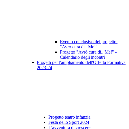
Evento conclusivo del progetto:
"Avrò cura di...Me!"
Progetto "Avrò cura di...Me!" -
Calendario degli incontri
Progetti per l'ampliamento dell'Offerta Formativa
2023-24
Progetto teatro infanzia
Festa dello Sport 2024
L'avventura di crescere