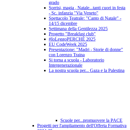
grado
Sorrisi, magia , Natale...tanti cuori in festa
- Sc. infanzia "Via Veneto"
Spettacolo Teatrale: "Canto di Natale" -
14/15 dicembre
Settimana della Gentilezza 2025
Progetto "Breakfast club"
#IoLeggoPERCHÈ 2025
EU CodeWeek 2025
Presentazione: "Madri - Storie di donne"
con Lorenzo Traina
Si torna a scuola - Laboratorio
Intergenerazionale
La nostra scuola per... Gaza e la Palestina
Scuole per...promuovere la PACE
Progetti per l'ampliamento dell'Offerta Formativa