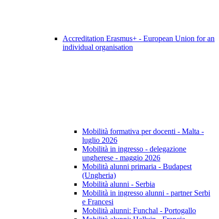
Accreditation Erasmus+ - European Union for an
individual organisation
Mobilità formativa per docenti - Malta -
luglio 2026
Mobilità in ingresso - delegazione
ungherese - maggio 2026
Mobilità alunni primaria - Budapest
(Ungheria)
Mobilità alunni - Serbia
Mobilità in ingresso alunni - partner Serbi
e Francesi
Mobilità alunni: Funchal - Portogallo