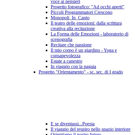
voce ai pensieri
Progetto fotografico: "Ad occhi aperti"
Piccoli Programmatori Crescono
Monopoli_In_Canto
Il teatro delle emozioni: dalla scrittura
creativa alla recitazione
La Forma delle Emozioni - laboratorio di
scenografia
Recitare che passione
Il mio corpo è un giardino - Yoga e
consapevolezza
Estate a canestro
In viaggio con la pagaia
Progetto "Orientamento" - sc. sec. di I grado
E se diventassi...Poesia
Il viaggio del respiro nello spazio interiore
Orientiamo il nostro futuro