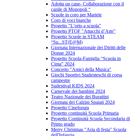
Adotta un cane- Collaborazione con il
canile di Monopoli “
Scuole in coro per Mariele
Coro di voci bianche
Progetto "L’orto a scuola"
Progetto PTOF "Attacchi d’Arte"
Progetto Scuole in STEAM
“Su...ST(E@M)
Giornata Internazionale dei Diritti delle
Donne 2024
Progetto Scuola-Famiglia “Scuola in
Cima” 2024
Concerto "Amici della Musica"
Giochi Sportivi Studenteschi di corsa
campestre
Sudestival KIDS 2024
Carnevale dei bambini 2024
Teatro Nazionale dei Burattini
Giornata dei Calzini Spaiati 2024
Progetto Cineforum
Progetto continuità Scuola Primaria
Progetto Continuità Scuola Secondaria di
Primo grado
Merry Christmas "Aria di festa" Scuola
dell'Infanzia