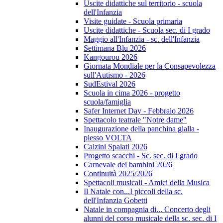
Uscite didattiche sul territorio - scuola
dell'Infanzia
Visite guidate - Scuola primaria
Uscite didattiche - Scuola sec. di I grado
Maggio all'Infanzia - sc. dell'Infanzia
Settimana Blu 2026
Kangourou 2026
Giornata Mondiale per la Consapevolezza
sull'Autismo - 2026
SudEstival 2026
Scuola in cima 2026 - progetto
scuola/famiglia
Safer Internet Day - Febbraio 2026
Spettacolo teatrale "Notre dame"
Inaugurazione della panchina gialla -
plesso VOLTA
Calzini Spaiati 2026
Progetto scacchi - Sc. sec. di I grado
Carnevale dei bambini 2026
Continuità 2025/2026
Spettacoli musicali - Amici della Musica
Il Natale con...I piccoli della sc.
dell'Infanzia Gobetti
Natale in compagnia di... Concerto degli
alunni del corso musicale della sc. sec. di I