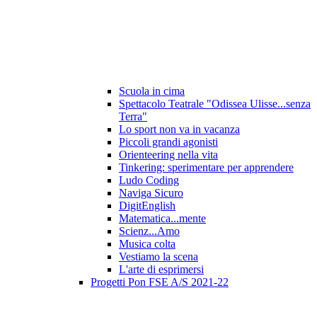
Scuola in cima
Spettacolo Teatrale "Odissea Ulisse...senza
Terra"
Lo sport non va in vacanza
Piccoli grandi agonisti
Orienteering nella vita
Tinkering: sperimentare per apprendere
Ludo Coding
Naviga Sicuro
DigitEnglish
Matematica...mente
Scienz...Amo
Musica colta
Vestiamo la scena
L'arte di esprimersi
Progetti Pon FSE A/S 2021-22