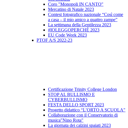
Coro "Monopoli IN CANTO"
Mercatino di Natale 2023
Contest fotografico nazionale “Così come
a casa – il mio amico a quattro zampe”
La settimana della Gentilezza 2023
#IOLEGGOPERCHÉ 2023
EU Code Week 2023
PTOF A/S 2022-23
Certificazione Trinity College London
STOP AL BULLISMO E
CYBERBULLISMO
FESTA DELLO SPORT 2023
Progetto didattico “L’ORTO A SCUOLA"
Collaborazione con il Conservatorio di
musica"Nino Rota"
La giornata dei calzini spaiati 2023