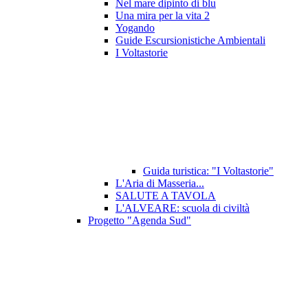
Nel mare dipinto di blu
Una mira per la vita 2
Yogando
Guide Escursionistiche Ambientali
I Voltastorie
Guida turistica: "I Voltastorie"
L'Aria di Masseria...
SALUTE A TAVOLA
L'ALVEARE: scuola di civiltà
Progetto "Agenda Sud"