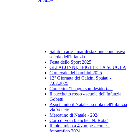
2024-25
Saluti in arte - manifestazione conclusiva
scuola dell'infanzia
Festa dello Sport 2025
GLI ALUNNI, I FIGLI E LA SCUOLA
Carnevale dei bambini 2025
12° Giornata dei Calzini Spaiati -
7.02.2025
Concerto: "I sogni son desideri..."
Il pacchetto rosso - scuola dell'Infanzia
Gobetti
Aspettando il Natale - scuola dell'Infanzia
via Veneto
Mercatino di Natale - 2024
Coro di voci bianche "N. Rota"
Il mio amico a 4 zampe - contest
fotografico 2024