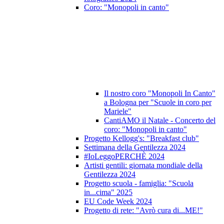
Coro: "Monopoli in canto"
Il nostro coro "Monopoli In Canto"
a Bologna per "Scuole in coro per
Mariele"
CantiAMO il Natale - Concerto del
coro: "Monopoli in canto"
Progetto Kellogg's: "Breakfast club"
Settimana della Gentilezza 2024
#IoLeggoPERCHÈ 2024
Artisti gentili: giornata mondiale della
Gentilezza 2024
Progetto scuola - famiglia: "Scuola
in...cima" 2025
EU Code Week 2024
Progetto di rete: "Avrò cura di...ME!"