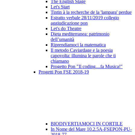
The English Stage
Let's Start
Tintin à la recherche de la 'lampara' perdue
Estratto verbale 28/11/2019 collegio
aggiudicazione pon
Let's do Theatre
Dieta mediterranea: patrimonio
dell’umanità
Riprendiamoci la matematica
Il metodo Caviardage e la poesia
capovolta: illumina le parole che ti
chiamano
Progetto Pon "Il coding....fa Musica!"
Progetti Pon FSE 2018-19
BIODIVERTIAMOCI IN CORTILE
In Nome del Mare 10.2.5A-FSEPON-PU-
2018-77