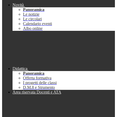
Novità
Panoramica
Le notizie
Le circolari
Calendario eventi
Albo online
Didattica
Panoramica
Offerta formativa
I progetti delle classi
D.M.8 e Strumento
Area riservata Docenti e ATA