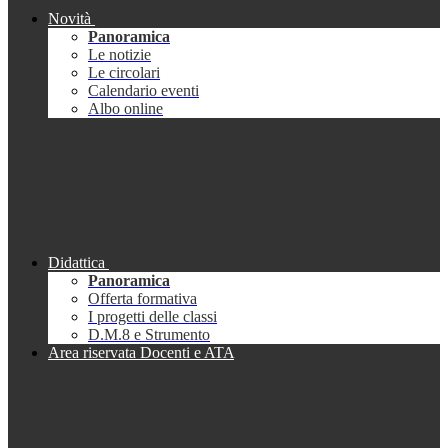
Novità
Panoramica
Le notizie
Le circolari
Calendario eventi
Albo online
Didattica
Panoramica
Offerta formativa
I progetti delle classi
D.M.8 e Strumento
Area riservata Docenti e ATA