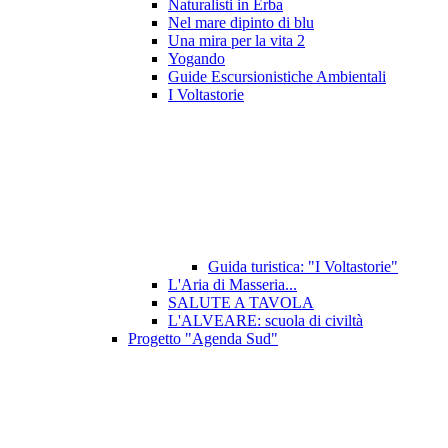
Naturalisti in Erba
Nel mare dipinto di blu
Una mira per la vita 2
Yogando
Guide Escursionistiche Ambientali
I Voltastorie
Guida turistica: "I Voltastorie"
L'Aria di Masseria...
SALUTE A TAVOLA
L'ALVEARE: scuola di civiltà
Progetto "Agenda Sud"