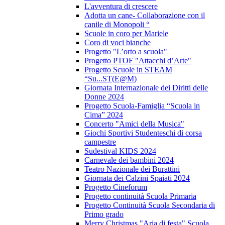
L'avventura di crescere
Adotta un cane- Collaborazione con il
canile di Monopoli “
Scuole in coro per Mariele
Coro di voci bianche
Progetto "L’orto a scuola"
Progetto PTOF "Attacchi d’Arte"
Progetto Scuole in STEAM
“Su...ST(E@M)
Giornata Internazionale dei Diritti delle
Donne 2024
Progetto Scuola-Famiglia “Scuola in
Cima” 2024
Concerto "Amici della Musica"
Giochi Sportivi Studenteschi di corsa
campestre
Sudestival KIDS 2024
Carnevale dei bambini 2024
Teatro Nazionale dei Burattini
Giornata dei Calzini Spaiati 2024
Progetto Cineforum
Progetto continuità Scuola Primaria
Progetto Continuità Scuola Secondaria di
Primo grado
Merry Christmas "Aria di festa" Scuola