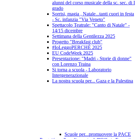
alunni del corso musicale della sc. sec. di I
grado
Sorrisi, magia , Natale...tanti cuori in festa
- Sc. infanzia "Via Veneto"
Spettacolo Teatrale: "Canto di Natale" -
14/15 dicembre
Settimana della Gentilezza 2025
Progetto "Breakfast club"
#IoLeggoPERCHÈ 2025
EU CodeWeek 2025
Presentazione: "Madri - Storie di donne"
con Lorenzo Traina
Si torna a scuola - Laboratorio
Intergenerazionale
La nostra scuola per... Gaza e la Palestina
Scuole per...promuovere la PACE