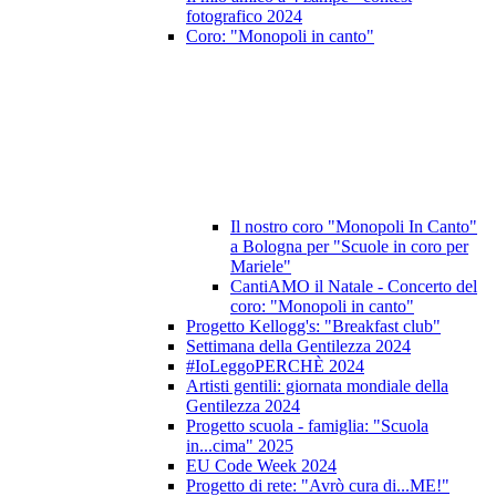
fotografico 2024
Coro: "Monopoli in canto"
Il nostro coro "Monopoli In Canto"
a Bologna per "Scuole in coro per
Mariele"
CantiAMO il Natale - Concerto del
coro: "Monopoli in canto"
Progetto Kellogg's: "Breakfast club"
Settimana della Gentilezza 2024
#IoLeggoPERCHÈ 2024
Artisti gentili: giornata mondiale della
Gentilezza 2024
Progetto scuola - famiglia: "Scuola
in...cima" 2025
EU Code Week 2024
Progetto di rete: "Avrò cura di...ME!"