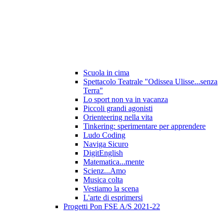
Scuola in cima
Spettacolo Teatrale "Odissea Ulisse...senza
Terra"
Lo sport non va in vacanza
Piccoli grandi agonisti
Orienteering nella vita
Tinkering: sperimentare per apprendere
Ludo Coding
Naviga Sicuro
DigitEnglish
Matematica...mente
Scienz...Amo
Musica colta
Vestiamo la scena
L'arte di esprimersi
Progetti Pon FSE A/S 2021-22