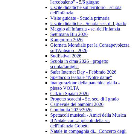
l'arcobaleno" - 5/6 giugno
Uscite didattiche sul territorio - scuola
dell'Infanzia
Visite guidate - Scuola primaria
Uscite didattiche - Scuola sec. di I grado
Maggio all'Infanzia - sc. dell'Infanzia
Settimana Blu 2026
Kangourou 2026
Giornata Mondiale per la Consapevolezza
sull'Autismo - 2026
SudEstival 2026
Scuola in cima 2026 - progetto
scuola/famiglia
Safer Internet Day - Febbraio 2026
Spettacolo teatrale "Notre dame"
Inaugurazione della panchina gialla -
plesso VOLTA
Calzini Spaiati 2026
Progetto scacchi - Sc. sec. di I grado
Carnevale dei bambini 2026
Continuità 2025/2026
Spettacoli musicali - Amici della Musica
Il Natale con...I piccoli della sc.
dell'Infanzia Gobetti
Natale in compagnia di... Concerto degli