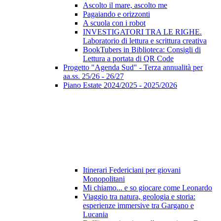
Ascolto il mare, ascolto me
Pagaiando e orizzonti
A scuola con i robot
INVESTIGATORI TRA LE RIGHE.
Laboratorio di lettura e scrittura creativa
BookTubers in Biblioteca: Consigli di
Lettura a portata di QR Code
Progetto "Agenda Sud" - Terza annualità per
aa.ss. 25/26 - 26/27
Piano Estate 2024/2025 - 2025/2026
Itinerari Federiciani per giovani
Monopolitani
Mi chiamo... e so giocare come Leonardo
Viaggio tra natura, geologia e storia:
esperienze immersive tra Gargano e
Lucania