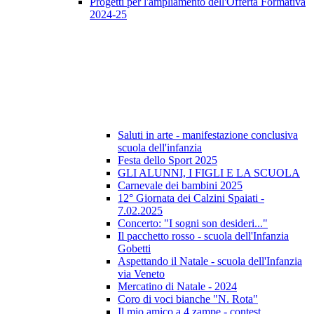
Progetti per l'ampliamento dell'Offerta Formativa
2024-25
Saluti in arte - manifestazione conclusiva
scuola dell'infanzia
Festa dello Sport 2025
GLI ALUNNI, I FIGLI E LA SCUOLA
Carnevale dei bambini 2025
12° Giornata dei Calzini Spaiati -
7.02.2025
Concerto: "I sogni son desideri..."
Il pacchetto rosso - scuola dell'Infanzia
Gobetti
Aspettando il Natale - scuola dell'Infanzia
via Veneto
Mercatino di Natale - 2024
Coro di voci bianche "N. Rota"
Il mio amico a 4 zampe - contest