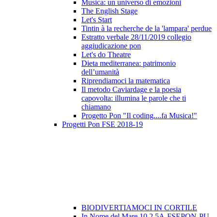
Musica: un universo di emozioni
The English Stage
Let's Start
Tintin à la recherche de la 'lampara' perdue
Estratto verbale 28/11/2019 collegio
aggiudicazione pon
Let's do Theatre
Dieta mediterranea: patrimonio
dell’umanità
Riprendiamoci la matematica
Il metodo Caviardage e la poesia
capovolta: illumina le parole che ti
chiamano
Progetto Pon "Il coding....fa Musica!"
Progetti Pon FSE 2018-19
BIODIVERTIAMOCI IN CORTILE
In Nome del Mare 10.2.5A-FSEPON-PU-