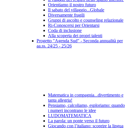
Orientiamo il nostro futuro
Il sabato del villaggio...Globale
Diversamente fragili
Gruppi di ascolto e counseling relazionale
Ri-Conoscersi per Orientarsi
Coda di inclusione
Alla scoperta dei propri talenti
Progetto "Agenda Sud" - Seconda annualità per
aa.ss. 24/25 - 25/26
Matematica in compagnia...divertimento e
tanta allegria!
Pensiamo, calcoliamo, esploriamo: quando
i numeri incontrano le idee
LUDOMATEMATICA
La parola: un ponte verso il futuro
Giocando con l’italiano: scoprire la lingua