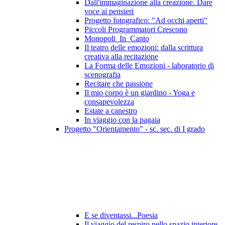
Dall'immaginazione alla creazione. Dare
voce ai pensieri
Progetto fotografico: "Ad occhi aperti"
Piccoli Programmatori Crescono
Monopoli_In_Canto
Il teatro delle emozioni: dalla scrittura
creativa alla recitazione
La Forma delle Emozioni - laboratorio di
scenografia
Recitare che passione
Il mio corpo è un giardino - Yoga e
consapevolezza
Estate a canestro
In viaggio con la pagaia
Progetto "Orientamento" - sc. sec. di I grado
E se diventassi...Poesia
Il viaggio del respiro nello spazio interiore