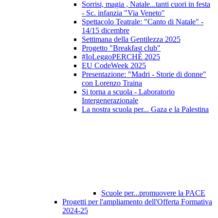
Sorrisi, magia , Natale...tanti cuori in festa
- Sc. infanzia "Via Veneto"
Spettacolo Teatrale: "Canto di Natale" -
14/15 dicembre
Settimana della Gentilezza 2025
Progetto "Breakfast club"
#IoLeggoPERCHÈ 2025
EU CodeWeek 2025
Presentazione: "Madri - Storie di donne"
con Lorenzo Traina
Si torna a scuola - Laboratorio
Intergenerazionale
La nostra scuola per... Gaza e la Palestina
Scuole per...promuovere la PACE
Progetti per l'ampliamento dell'Offerta Formativa
2024-25