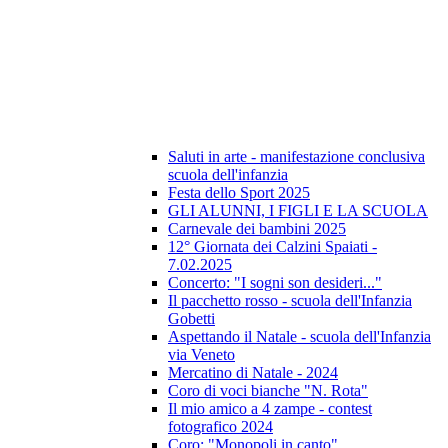
Saluti in arte - manifestazione conclusiva
scuola dell'infanzia
Festa dello Sport 2025
GLI ALUNNI, I FIGLI E LA SCUOLA
Carnevale dei bambini 2025
12° Giornata dei Calzini Spaiati -
7.02.2025
Concerto: "I sogni son desideri..."
Il pacchetto rosso - scuola dell'Infanzia
Gobetti
Aspettando il Natale - scuola dell'Infanzia
via Veneto
Mercatino di Natale - 2024
Coro di voci bianche "N. Rota"
Il mio amico a 4 zampe - contest
fotografico 2024
Coro: "Monopoli in canto"