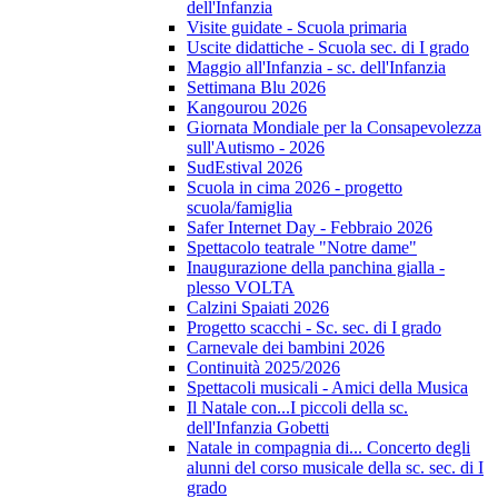
dell'Infanzia
Visite guidate - Scuola primaria
Uscite didattiche - Scuola sec. di I grado
Maggio all'Infanzia - sc. dell'Infanzia
Settimana Blu 2026
Kangourou 2026
Giornata Mondiale per la Consapevolezza
sull'Autismo - 2026
SudEstival 2026
Scuola in cima 2026 - progetto
scuola/famiglia
Safer Internet Day - Febbraio 2026
Spettacolo teatrale "Notre dame"
Inaugurazione della panchina gialla -
plesso VOLTA
Calzini Spaiati 2026
Progetto scacchi - Sc. sec. di I grado
Carnevale dei bambini 2026
Continuità 2025/2026
Spettacoli musicali - Amici della Musica
Il Natale con...I piccoli della sc.
dell'Infanzia Gobetti
Natale in compagnia di... Concerto degli
alunni del corso musicale della sc. sec. di I
grado