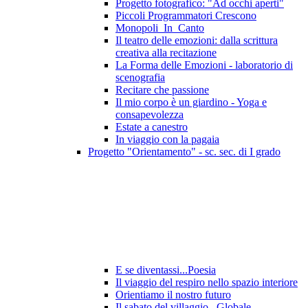
Progetto fotografico: "Ad occhi aperti"
Piccoli Programmatori Crescono
Monopoli_In_Canto
Il teatro delle emozioni: dalla scrittura
creativa alla recitazione
La Forma delle Emozioni - laboratorio di
scenografia
Recitare che passione
Il mio corpo è un giardino - Yoga e
consapevolezza
Estate a canestro
In viaggio con la pagaia
Progetto "Orientamento" - sc. sec. di I grado
E se diventassi...Poesia
Il viaggio del respiro nello spazio interiore
Orientiamo il nostro futuro
Il sabato del villaggio...Globale