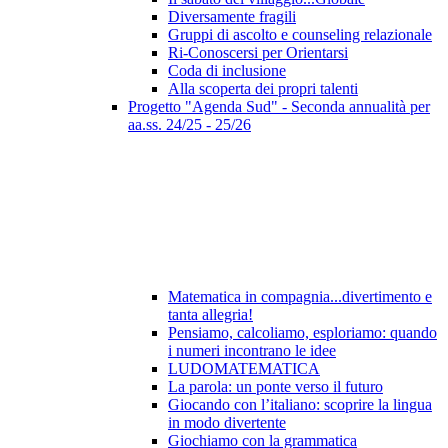
Diversamente fragili
Gruppi di ascolto e counseling relazionale
Ri-Conoscersi per Orientarsi
Coda di inclusione
Alla scoperta dei propri talenti
Progetto "Agenda Sud" - Seconda annualità per
aa.ss. 24/25 - 25/26
Matematica in compagnia...divertimento e
tanta allegria!
Pensiamo, calcoliamo, esploriamo: quando
i numeri incontrano le idee
LUDOMATEMATICA
La parola: un ponte verso il futuro
Giocando con l’italiano: scoprire la lingua
in modo divertente
Giochiamo con la grammatica