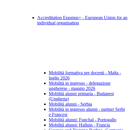
Accreditation Erasmus+ - European Union for an
individual organisation
Mobilità formativa per docenti - Malta -
luglio 2026
Mobilità in ingresso - delegazione
ungherese - maggio 2026
Mobilità alunni primaria - Budapest
(Ungheria)
Mobilità alunni - Serbia
Mobilità in ingresso alunni - partner Serbi
e Francesi
Mobilità alunni: Funchal - Portogallo
Mobilità alunni: Halluin - Francia