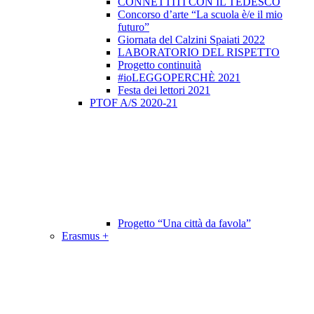
CONNETTITI CON IL TEDESCO
Concorso d’arte “La scuola è/e il mio
futuro”
Giornata del Calzini Spaiati 2022
LABORATORIO DEL RISPETTO
Progetto continuità
#ioLEGGOPERCHÈ 2021
Festa dei lettori 2021
PTOF A/S 2020-21
Progetto “Una città da favola”
Erasmus +