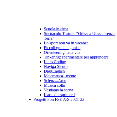
Scuola in cima
Spettacolo Teatrale "Odissea Ulisse...senza
Terra"
Lo sport non va in vacanza
Piccoli grandi agonisti
Orienteering nella vita
Tinkering: sperimentare per apprendere
Ludo Coding
Naviga Sicuro
DigitEnglish
Matematica...mente
Scienz...Amo
Musica colta
Vestiamo la scena
L'arte di esprimersi
Progetti Pon FSE A/S 2021-22