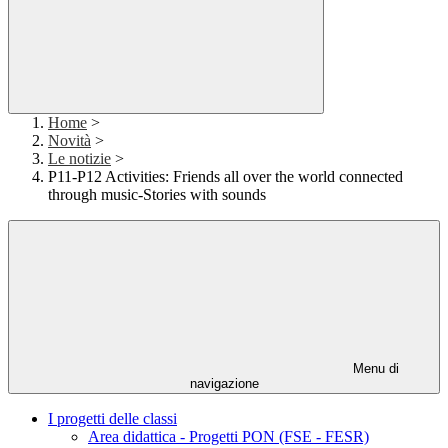
Home
>
Novità
>
Le notizie
>
P11-P12 Activities: Friends all over the world connected
through music-Stories with sounds
Menu di
navigazione
I progetti delle classi
Area didattica - Progetti PON (FSE - FESR)