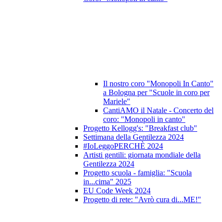
Il nostro coro "Monopoli In Canto"
a Bologna per "Scuole in coro per
Mariele"
CantiAMO il Natale - Concerto del
coro: "Monopoli in canto"
Progetto Kellogg's: "Breakfast club"
Settimana della Gentilezza 2024
#IoLeggoPERCHÈ 2024
Artisti gentili: giornata mondiale della
Gentilezza 2024
Progetto scuola - famiglia: "Scuola
in...cima" 2025
EU Code Week 2024
Progetto di rete: "Avrò cura di...ME!"