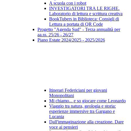
A scuola con i robot
INVESTIGATORI TRA LE RIGHE.
Laboratorio di lettura e scrittura creativa
BookTubers in Biblioteca: Consigli di
Lettura a portata di QR Code
Progetto "Agenda Sud" - Terza annualità per
aa.ss. 25/26 - 26/27
Piano Estate 2024/2025 - 2025/2026
Itinerari Federiciani per giovani
Monopolitani
Mi chiamo... e so giocare come Leonardo
Viaggio tra natura, geologia e storia:
esperienze immersive tra Gargano e
Lucania
Dall'immaginazione alla creazione. Dare
voce ai pensieri