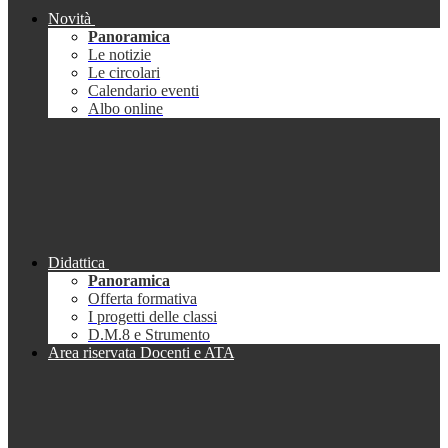
Novità
Panoramica
Le notizie
Le circolari
Calendario eventi
Albo online
Didattica
Panoramica
Offerta formativa
I progetti delle classi
D.M.8 e Strumento
Area riservata Docenti e ATA