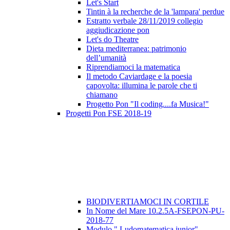
Let's Start
Tintin à la recherche de la 'lampara' perdue
Estratto verbale 28/11/2019 collegio
aggiudicazione pon
Let's do Theatre
Dieta mediterranea: patrimonio
dell’umanità
Riprendiamoci la matematica
Il metodo Caviardage e la poesia
capovolta: illumina le parole che ti
chiamano
Progetto Pon "Il coding....fa Musica!"
Progetti Pon FSE 2018-19
BIODIVERTIAMOCI IN CORTILE
In Nome del Mare 10.2.5A-FSEPON-PU-
2018-77
Modulo " Ludomatematica junior"