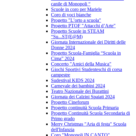
canile di Monopoli “
Scuole in coro per Mariele
Coro di voci bianche
Progetto "L’orto a scuola"
Progetto PTOF "Attacchi d’Arte"
Progetto Scuole in STEAM
“Su...ST(E@M)
Giornata Internazionale dei Diritti delle
Donne 2024
Progetto Scuola-Famiglia “Scuola in
Cima” 2024
Concerto "Amici della Musica"
Giochi Sportivi Studenteschi di corsa
campestre
Sudestival KIDS 2024
Carnevale dei bambini 2024
Teatro Nazionale dei Burattini
Giornata dei Calzini Spaiati 2024
Progetto Cineforum
Progetto continuità Scuola Primaria
Progetto Continuità Scuola Secondaria di
Primo grado
Merry Christmas "Aria di festa" Scuola
dell'Infanzia
Coro "Monopoli IN CANTO"