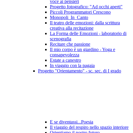
voce ai pensieri
Progetto fotografico: "Ad occhi aperti"
Piccoli Programmatori Crescono
Monopoli_In_Canto
Il teatro delle emozioni: dalla scrittura
creativa alla recitazione
La Forma delle Emozioni - laboratorio di
scenografia
Recitare che passione
Il mio corpo è un giardino - Yoga e
consapevolezza
Estate a canestro
In viaggio con la pagaia
Progetto "Orientamento" - sc. sec. di I grado
E se diventassi...Poesia
Il viaggio del respiro nello spazio interiore
Orientiamo il nostro futuro