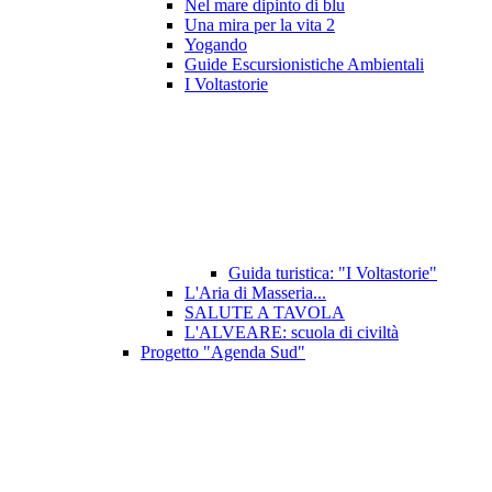
Nel mare dipinto di blu
Una mira per la vita 2
Yogando
Guide Escursionistiche Ambientali
I Voltastorie
Guida turistica: "I Voltastorie"
L'Aria di Masseria...
SALUTE A TAVOLA
L'ALVEARE: scuola di civiltà
Progetto "Agenda Sud"