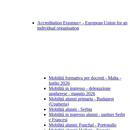
Accreditation Erasmus+ - European Union for an
individual organisation
Mobilità formativa per docenti - Malta -
luglio 2026
Mobilità in ingresso - delegazione
ungherese - maggio 2026
Mobilità alunni primaria - Budapest
(Ungheria)
Mobilità alunni - Serbia
Mobilità in ingresso alunni - partner Serbi
e Francesi
Mobilità alunni: Funchal - Portogallo