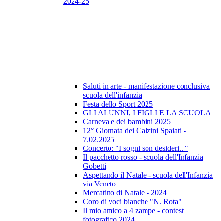
2024-25
Saluti in arte - manifestazione conclusiva
scuola dell'infanzia
Festa dello Sport 2025
GLI ALUNNI, I FIGLI E LA SCUOLA
Carnevale dei bambini 2025
12° Giornata dei Calzini Spaiati -
7.02.2025
Concerto: "I sogni son desideri..."
Il pacchetto rosso - scuola dell'Infanzia
Gobetti
Aspettando il Natale - scuola dell'Infanzia
via Veneto
Mercatino di Natale - 2024
Coro di voci bianche "N. Rota"
Il mio amico a 4 zampe - contest
fotografico 2024