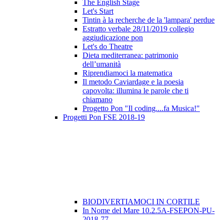
The English Stage
Let's Start
Tintin à la recherche de la 'lampara' perdue
Estratto verbale 28/11/2019 collegio
aggiudicazione pon
Let's do Theatre
Dieta mediterranea: patrimonio
dell’umanità
Riprendiamoci la matematica
Il metodo Caviardage e la poesia
capovolta: illumina le parole che ti
chiamano
Progetto Pon "Il coding....fa Musica!"
Progetti Pon FSE 2018-19
BIODIVERTIAMOCI IN CORTILE
In Nome del Mare 10.2.5A-FSEPON-PU-
2018-77