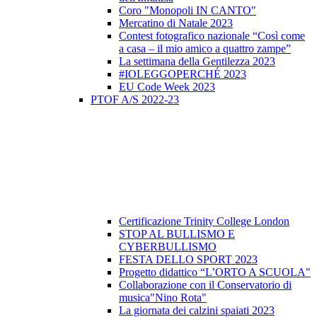
Coro "Monopoli IN CANTO"
Mercatino di Natale 2023
Contest fotografico nazionale “Così come
a casa – il mio amico a quattro zampe”
La settimana della Gentilezza 2023
#IOLEGGOPERCHÉ 2023
EU Code Week 2023
PTOF A/S 2022-23
Certificazione Trinity College London
STOP AL BULLISMO E
CYBERBULLISMO
FESTA DELLO SPORT 2023
Progetto didattico “L’ORTO A SCUOLA"
Collaborazione con il Conservatorio di
musica"Nino Rota"
La giornata dei calzini spaiati 2023