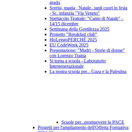
grado
Sorrisi, magia , Natale...tanti cuori in festa
- Sc. infanzia "Via Veneto"
Spettacolo Teatrale: "Canto di Natale" -
14/15 dicembre
Settimana della Gentilezza 2025
Progetto "Breakfast club"
#IoLeggoPERCHÈ 2025
EU CodeWeek 2025
Presentazione: "Madri - Storie di donne"
con Lorenzo Traina
Si torna a scuola - Laboratorio
Intergenerazionale
La nostra scuola per... Gaza e la Palestina
Scuole per...promuovere la PACE
Progetti per l'ampliamento dell'Offerta Formativa