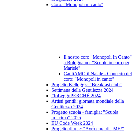
Coro: "Monopoli in canto"
Il nostro coro "Monopoli In Canto"
a Bologna per "Scuole in coro per
Mariele"
CantiAMO il Natale - Concerto del
coro: "Monopoli in canto"
Progetto Kellogg's: "Breakfast club"
Settimana della Gentilezza 2024
#IoLeggoPERCHÈ 2024
Artisti gentili: giornata mondiale della
Gentilezza 2024
Progetto scuola - famiglia: "Scuola
in...cima" 2025
EU Code Week 2024
Progetto di rete: "Avrò cura di...ME!"