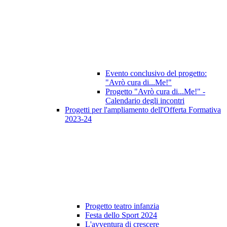
Evento conclusivo del progetto:
"Avrò cura di...Me!"
Progetto "Avrò cura di...Me!" -
Calendario degli incontri
Progetti per l'ampliamento dell'Offerta Formativa
2023-24
Progetto teatro infanzia
Festa dello Sport 2024
L'avventura di crescere