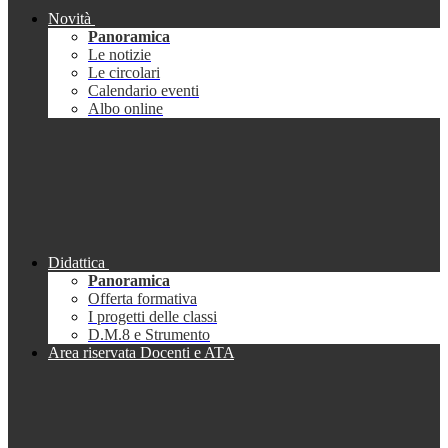
Novità
Panoramica
Le notizie
Le circolari
Calendario eventi
Albo online
Didattica
Panoramica
Offerta formativa
I progetti delle classi
D.M.8 e Strumento
Area riservata Docenti e ATA