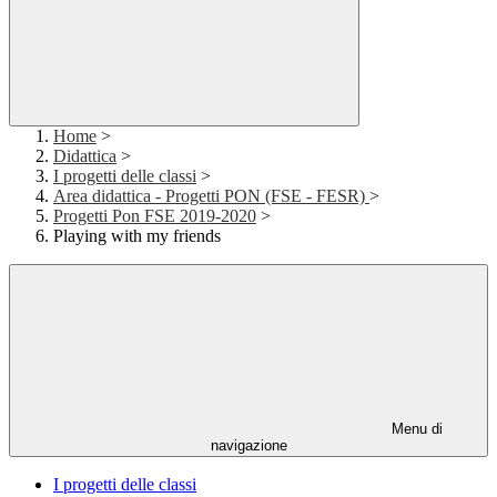
Home
>
Didattica
>
I progetti delle classi
>
Area didattica - Progetti PON (FSE - FESR)
>
Progetti Pon FSE 2019-2020
>
Playing with my friends
Menu di
navigazione
I progetti delle classi