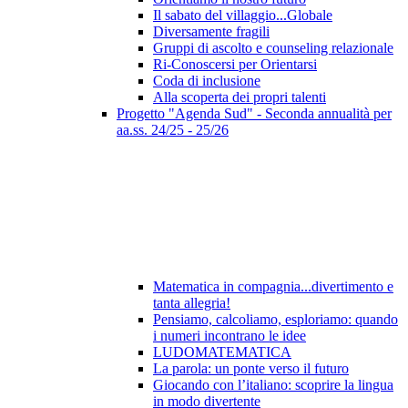
Il sabato del villaggio...Globale
Diversamente fragili
Gruppi di ascolto e counseling relazionale
Ri-Conoscersi per Orientarsi
Coda di inclusione
Alla scoperta dei propri talenti
Progetto "Agenda Sud" - Seconda annualità per
aa.ss. 24/25 - 25/26
Matematica in compagnia...divertimento e
tanta allegria!
Pensiamo, calcoliamo, esploriamo: quando
i numeri incontrano le idee
LUDOMATEMATICA
La parola: un ponte verso il futuro
Giocando con l’italiano: scoprire la lingua
in modo divertente