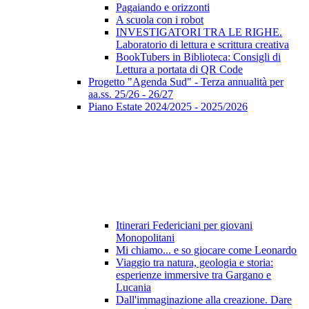
Pagaiando e orizzonti
A scuola con i robot
INVESTIGATORI TRA LE RIGHE.
Laboratorio di lettura e scrittura creativa
BookTubers in Biblioteca: Consigli di
Lettura a portata di QR Code
Progetto "Agenda Sud" - Terza annualità per
aa.ss. 25/26 - 26/27
Piano Estate 2024/2025 - 2025/2026
Itinerari Federiciani per giovani
Monopolitani
Mi chiamo... e so giocare come Leonardo
Viaggio tra natura, geologia e storia:
esperienze immersive tra Gargano e
Lucania
Dall'immaginazione alla creazione. Dare