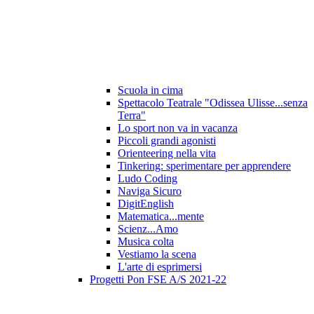
Scuola in cima
Spettacolo Teatrale "Odissea Ulisse...senza
Terra"
Lo sport non va in vacanza
Piccoli grandi agonisti
Orienteering nella vita
Tinkering: sperimentare per apprendere
Ludo Coding
Naviga Sicuro
DigitEnglish
Matematica...mente
Scienz...Amo
Musica colta
Vestiamo la scena
L'arte di esprimersi
Progetti Pon FSE A/S 2021-22