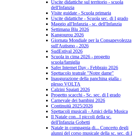
Uscite didattiche sul territorio - scuola
dell'Infanzia
Visite guidate - Scuola primaria
Uscite didattiche - Scuola sec. di I grado
Maggio all'Infanzia - sc. dell'Infanzia
Settimana Blu 2026
Kangourou 2026
Giornata Mondiale per la Consapevolezza
sull'Autismo - 2026
SudEstival 2026
Scuola in cima 2026 - progetto
scuola/famiglia
Safer Internet Day - Febbraio 2026
Spettacolo teatrale "Notre dame"
Inaugurazione della panchina gialla -
plesso VOLTA
Calzini Spaiati 2026
Progetto scacchi - Sc. sec. di I grado
Carnevale dei bambini 2026
Continuità 2025/2026
Spettacoli musicali - Amici della Musica
Il Natale con...I piccoli della sc.
dell'Infanzia Gobetti
Natale in compagnia di... Concerto degli
alunni del corso musicale della sc. sec. di I