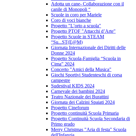
Adotta un cane- Collaborazione con il
canile di Monopoli “
Scuole in coro per Mariele
Coro di voci bianche
Progetto "L’orto a scuola"
Progetto PTOF "Attacchi d’Arte"
Progetto Scuole in STEAM
“Su...ST(E@M)
Giornata Internazionale dei Diritti delle
Donne 2024
Progetto Scuola-Famiglia “Scuola in
Cima” 2024
Concerto "Amici della Musica"
Giochi Sportivi Studenteschi di corsa
campestre
Sudestival KIDS 2024
Carnevale dei bambini 2024
Teatro Nazionale dei Burattini
Giornata dei Calzini Spaiati 2024
Progetto Cineforum
Progetto continuità Scuola Primaria
Progetto Continuità Scuola Secondaria di
Primo grado
Merry Christmas "Aria di festa" Scuola
dell'Infanzia