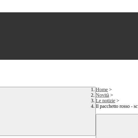
Home
>
Novità
>
Le notizie
>
Il pacchetto rosso - s