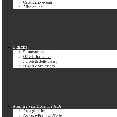
Calendario eventi
Albo online
Didattica
Panoramica
Offerta formativa
I progetti delle classi
D.M.8 e Strumento
Area riservata Docenti e ATA
Area giuridica
Assenze/Permessi/Ferie