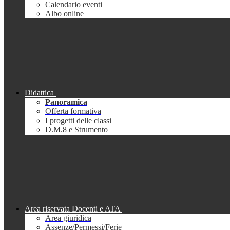
Calendario eventi
Albo online
Didattica
Panoramica
Offerta formativa
I progetti delle classi
D.M.8 e Strumento
Area riservata Docenti e ATA
Area giuridica
Assenze/Permessi/Ferie