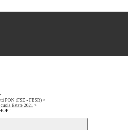
>
getti PON (FSE - FESR)
>
cuola Estate 2021
>
HOP”