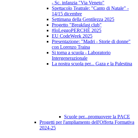
- Sc. infanzia "Via Veneto"
Spettacolo Teatrale: "Canto di Natale" -
14/15 dicembre
Settimana della Gentilezza 2025
Progetto "Breakfast club"
#IoLeggoPERCHÈ 2025
EU CodeWeek 2025
Presentazione: "Madri - Storie di donne"
con Lorenzo Traina
Si torna a scuola - Laboratorio
Intergenerazionale
La nostra scuola per... Gaza e la Palestina
Scuole per...promuovere la PACE
Progetti per l'ampliamento dell'Offerta Formativa
2024-25