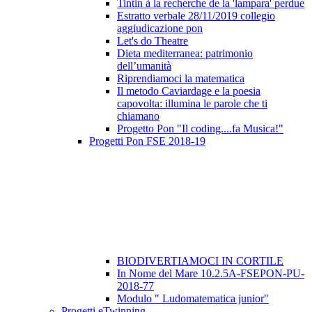
Tintin à la recherche de la 'lampara' perdue
Estratto verbale 28/11/2019 collegio
aggiudicazione pon
Let's do Theatre
Dieta mediterranea: patrimonio
dell’umanità
Riprendiamoci la matematica
Il metodo Caviardage e la poesia
capovolta: illumina le parole che ti
chiamano
Progetto Pon "Il coding....fa Musica!"
Progetti Pon FSE 2018-19
BIODIVERTIAMOCI IN CORTILE
In Nome del Mare 10.2.5A-FSEPON-PU-
2018-77
Modulo " Ludomatematica junior"
Progetti eTwinning