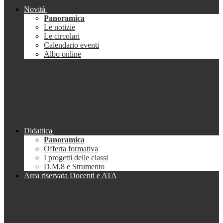
Novità
Panoramica
Le notizie
Le circolari
Calendario eventi
Albo online
Didattica
Panoramica
Offerta formativa
I progetti delle classi
D.M.8 e Strumento
Area riservata Docenti e ATA