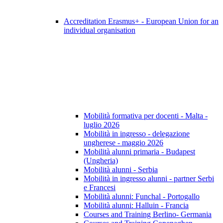
Accreditation Erasmus+ - European Union for an
individual organisation
Mobilità formativa per docenti - Malta -
luglio 2026
Mobilità in ingresso - delegazione
ungherese - maggio 2026
Mobilità alunni primaria - Budapest
(Ungheria)
Mobilità alunni - Serbia
Mobilità in ingresso alunni - partner Serbi
e Francesi
Mobilità alunni: Funchal - Portogallo
Mobilità alunni: Halluin - Francia
Courses and Training Berlino- Germania