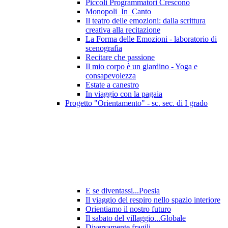
Piccoli Programmatori Crescono
Monopoli_In_Canto
Il teatro delle emozioni: dalla scrittura
creativa alla recitazione
La Forma delle Emozioni - laboratorio di
scenografia
Recitare che passione
Il mio corpo è un giardino - Yoga e
consapevolezza
Estate a canestro
In viaggio con la pagaia
Progetto "Orientamento" - sc. sec. di I grado
E se diventassi...Poesia
Il viaggio del respiro nello spazio interiore
Orientiamo il nostro futuro
Il sabato del villaggio...Globale
Diversamente fragili