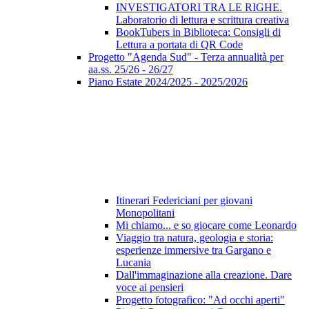
INVESTIGATORI TRA LE RIGHE.
Laboratorio di lettura e scrittura creativa
BookTubers in Biblioteca: Consigli di
Lettura a portata di QR Code
Progetto "Agenda Sud" - Terza annualità per
aa.ss. 25/26 - 26/27
Piano Estate 2024/2025 - 2025/2026
Itinerari Federiciani per giovani
Monopolitani
Mi chiamo... e so giocare come Leonardo
Viaggio tra natura, geologia e storia:
esperienze immersive tra Gargano e
Lucania
Dall'immaginazione alla creazione. Dare
voce ai pensieri
Progetto fotografico: "Ad occhi aperti"