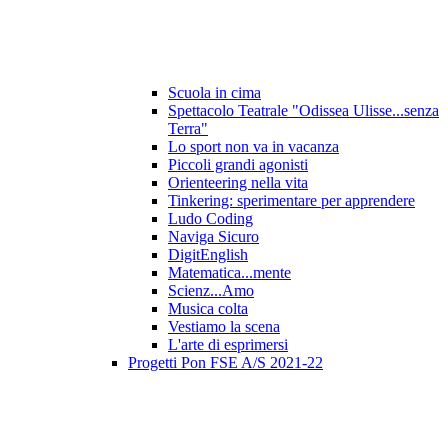
Scuola in cima
Spettacolo Teatrale "Odissea Ulisse...senza
Terra"
Lo sport non va in vacanza
Piccoli grandi agonisti
Orienteering nella vita
Tinkering: sperimentare per apprendere
Ludo Coding
Naviga Sicuro
DigitEnglish
Matematica...mente
Scienz...Amo
Musica colta
Vestiamo la scena
L'arte di esprimersi
Progetti Pon FSE A/S 2021-22