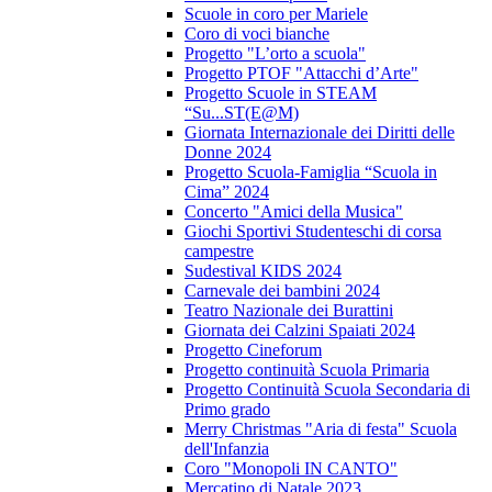
Scuole in coro per Mariele
Coro di voci bianche
Progetto "L’orto a scuola"
Progetto PTOF "Attacchi d’Arte"
Progetto Scuole in STEAM
“Su...ST(E@M)
Giornata Internazionale dei Diritti delle
Donne 2024
Progetto Scuola-Famiglia “Scuola in
Cima” 2024
Concerto "Amici della Musica"
Giochi Sportivi Studenteschi di corsa
campestre
Sudestival KIDS 2024
Carnevale dei bambini 2024
Teatro Nazionale dei Burattini
Giornata dei Calzini Spaiati 2024
Progetto Cineforum
Progetto continuità Scuola Primaria
Progetto Continuità Scuola Secondaria di
Primo grado
Merry Christmas "Aria di festa" Scuola
dell'Infanzia
Coro "Monopoli IN CANTO"
Mercatino di Natale 2023