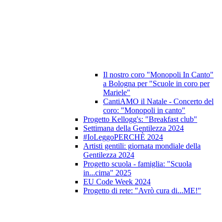
Il nostro coro "Monopoli In Canto"
a Bologna per "Scuole in coro per
Mariele"
CantiAMO il Natale - Concerto del
coro: "Monopoli in canto"
Progetto Kellogg's: "Breakfast club"
Settimana della Gentilezza 2024
#IoLeggoPERCHÈ 2024
Artisti gentili: giornata mondiale della
Gentilezza 2024
Progetto scuola - famiglia: "Scuola
in...cima" 2025
EU Code Week 2024
Progetto di rete: "Avrò cura di...ME!"