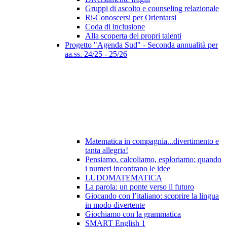
Gruppi di ascolto e counseling relazionale
Ri-Conoscersi per Orientarsi
Coda di inclusione
Alla scoperta dei propri talenti
Progetto "Agenda Sud" - Seconda annualità per
aa.ss. 24/25 - 25/26
Matematica in compagnia...divertimento e
tanta allegria!
Pensiamo, calcoliamo, esploriamo: quando
i numeri incontrano le idee
LUDOMATEMATICA
La parola: un ponte verso il futuro
Giocando con l’italiano: scoprire la lingua
in modo divertente
Giochiamo con la grammatica
SMART English 1