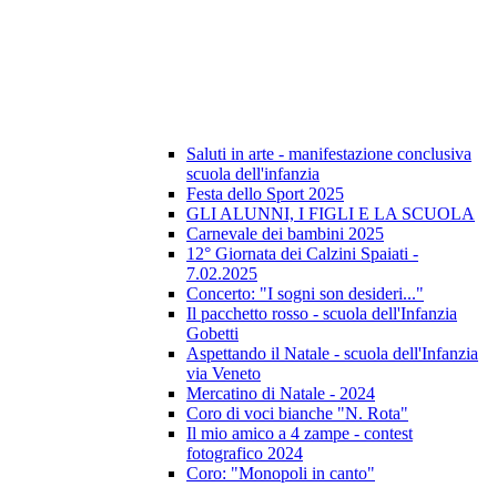
Saluti in arte - manifestazione conclusiva
scuola dell'infanzia
Festa dello Sport 2025
GLI ALUNNI, I FIGLI E LA SCUOLA
Carnevale dei bambini 2025
12° Giornata dei Calzini Spaiati -
7.02.2025
Concerto: "I sogni son desideri..."
Il pacchetto rosso - scuola dell'Infanzia
Gobetti
Aspettando il Natale - scuola dell'Infanzia
via Veneto
Mercatino di Natale - 2024
Coro di voci bianche "N. Rota"
Il mio amico a 4 zampe - contest
fotografico 2024
Coro: "Monopoli in canto"