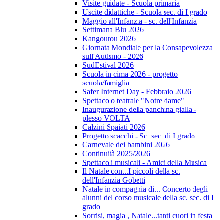
Visite guidate - Scuola primaria
Uscite didattiche - Scuola sec. di I grado
Maggio all'Infanzia - sc. dell'Infanzia
Settimana Blu 2026
Kangourou 2026
Giornata Mondiale per la Consapevolezza
sull'Autismo - 2026
SudEstival 2026
Scuola in cima 2026 - progetto
scuola/famiglia
Safer Internet Day - Febbraio 2026
Spettacolo teatrale "Notre dame"
Inaugurazione della panchina gialla -
plesso VOLTA
Calzini Spaiati 2026
Progetto scacchi - Sc. sec. di I grado
Carnevale dei bambini 2026
Continuità 2025/2026
Spettacoli musicali - Amici della Musica
Il Natale con...I piccoli della sc.
dell'Infanzia Gobetti
Natale in compagnia di... Concerto degli
alunni del corso musicale della sc. sec. di I
grado
Sorrisi, magia , Natale...tanti cuori in festa