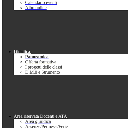
Calendario eventi
Albo online
Didattica
Panoramica
Offerta formativa
I progetti delle classi
D.M.8 e Strumento
Area riservata Docenti e ATA
Area giuridica
Assenze/Permessi/Ferie