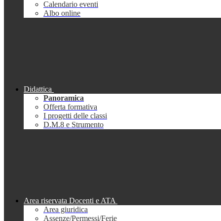
Calendario eventi
Albo online
Didattica
Panoramica
Offerta formativa
I progetti delle classi
D.M.8 e Strumento
Area riservata Docenti e ATA
Area giuridica
Assenze/Permessi/Ferie