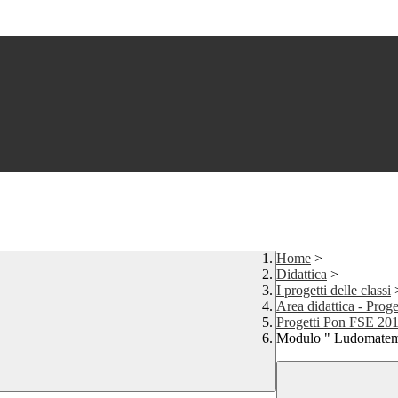
Home
>
Didattica
>
I progetti delle classi
Area didattica - Pro
Progetti Pon FSE 20
Modulo " Ludomatema