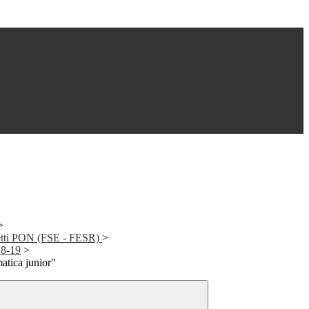
>
getti PON (FSE - FESR)
>
18-19
>
tica junior"