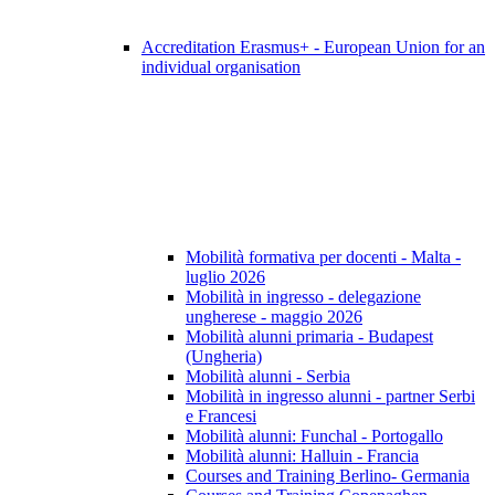
Accreditation Erasmus+ - European Union for an
individual organisation
Mobilità formativa per docenti - Malta -
luglio 2026
Mobilità in ingresso - delegazione
ungherese - maggio 2026
Mobilità alunni primaria - Budapest
(Ungheria)
Mobilità alunni - Serbia
Mobilità in ingresso alunni - partner Serbi
e Francesi
Mobilità alunni: Funchal - Portogallo
Mobilità alunni: Halluin - Francia
Courses and Training Berlino- Germania