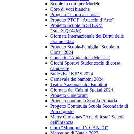
Scuole in coro per Mariele
Coro di voci bianche
Progetto "L’orto a scuola"
Progetto PTOF "Attacchi d’Arte"
Progetto Scuole in STEAM
“Su...ST(E@M)
Giornata Internazionale dei Diritti delle
Donne 2024
Progetto Scuola-Famiglia “Scuola in
Cima” 2024
Concerto "Amici della Musica"
Giochi Sportivi Studenteschi di corsa
campestre
Sudestival KIDS 2024
Carnevale dei bambini 2024
Teatro Nazionale dei Burattini
Giornata dei Calzini Spaiati 2024
Progetto Cineforum
Progetto continuità Scuola Primaria
Progetto Continuità Scuola Secondaria di
Primo grado
Merry Christmas "Aria di festa" Scuola
dell'Infanzia
Coro "Monopoli IN CANTO"
Mercatino di Natale 2023