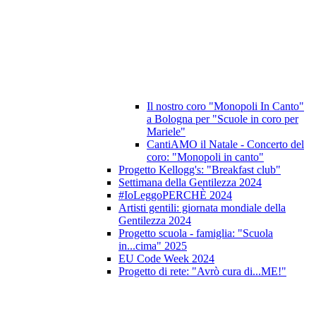
Il nostro coro "Monopoli In Canto"
a Bologna per "Scuole in coro per
Mariele"
CantiAMO il Natale - Concerto del
coro: "Monopoli in canto"
Progetto Kellogg's: "Breakfast club"
Settimana della Gentilezza 2024
#IoLeggoPERCHÈ 2024
Artisti gentili: giornata mondiale della
Gentilezza 2024
Progetto scuola - famiglia: "Scuola
in...cima" 2025
EU Code Week 2024
Progetto di rete: "Avrò cura di...ME!"