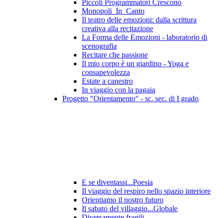
Piccoli Programmatori Crescono
Monopoli_In_Canto
Il teatro delle emozioni: dalla scrittura
creativa alla recitazione
La Forma delle Emozioni - laboratorio di
scenografia
Recitare che passione
Il mio corpo è un giardino - Yoga e
consapevolezza
Estate a canestro
In viaggio con la pagaia
Progetto "Orientamento" - sc. sec. di I grado
E se diventassi...Poesia
Il viaggio del respiro nello spazio interiore
Orientiamo il nostro futuro
Il sabato del villaggio...Globale
Diversamente fragili