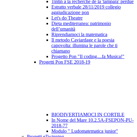
Tintin à la recherche de la 'lampara' perdue
Estratto verbale 28/11/2019 collegio
aggiudicazione pon
Let's do Theatre
Dieta mediterranea: patrimonio
dell’umanità
Riprendiamoci la matematica
Il metodo Caviardage e la poesia
capovolta: illumina le parole che ti
chiamano
Progetto Pon "Il coding....fa Musica!"
Progetti Pon FSE 2018-19
BIODIVERTIAMOCI IN CORTILE
In Nome del Mare 10.2.5A-FSEPON-PU-
2018-77
Modulo " Ludomatematica junior"
Progetti eTwinning