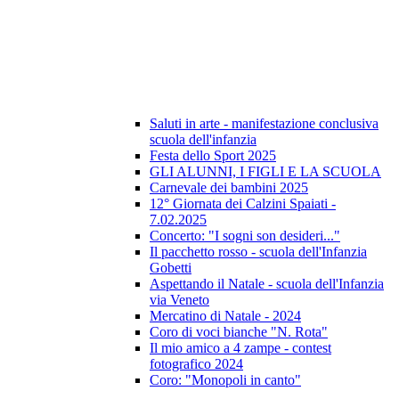
Saluti in arte - manifestazione conclusiva
scuola dell'infanzia
Festa dello Sport 2025
GLI ALUNNI, I FIGLI E LA SCUOLA
Carnevale dei bambini 2025
12° Giornata dei Calzini Spaiati -
7.02.2025
Concerto: "I sogni son desideri..."
Il pacchetto rosso - scuola dell'Infanzia
Gobetti
Aspettando il Natale - scuola dell'Infanzia
via Veneto
Mercatino di Natale - 2024
Coro di voci bianche "N. Rota"
Il mio amico a 4 zampe - contest
fotografico 2024
Coro: "Monopoli in canto"