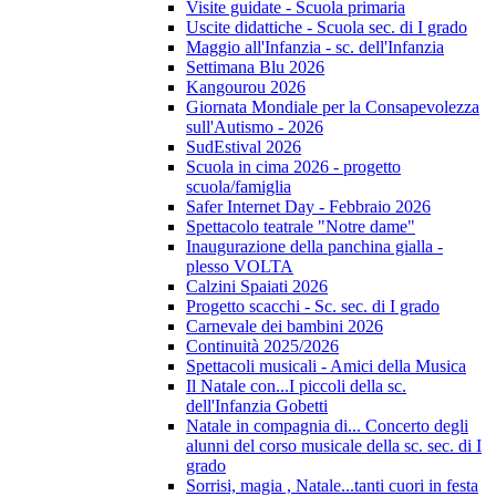
Visite guidate - Scuola primaria
Uscite didattiche - Scuola sec. di I grado
Maggio all'Infanzia - sc. dell'Infanzia
Settimana Blu 2026
Kangourou 2026
Giornata Mondiale per la Consapevolezza
sull'Autismo - 2026
SudEstival 2026
Scuola in cima 2026 - progetto
scuola/famiglia
Safer Internet Day - Febbraio 2026
Spettacolo teatrale "Notre dame"
Inaugurazione della panchina gialla -
plesso VOLTA
Calzini Spaiati 2026
Progetto scacchi - Sc. sec. di I grado
Carnevale dei bambini 2026
Continuità 2025/2026
Spettacoli musicali - Amici della Musica
Il Natale con...I piccoli della sc.
dell'Infanzia Gobetti
Natale in compagnia di... Concerto degli
alunni del corso musicale della sc. sec. di I
grado
Sorrisi, magia , Natale...tanti cuori in festa