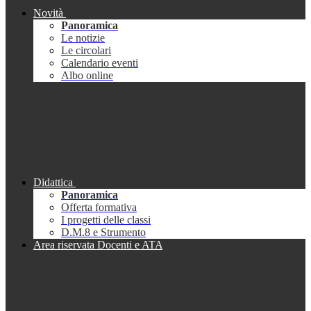
Novità
Panoramica
Le notizie
Le circolari
Calendario eventi
Albo online
Didattica
Panoramica
Offerta formativa
I progetti delle classi
D.M.8 e Strumento
Area riservata Docenti e ATA