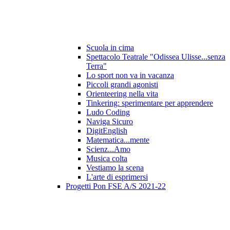
Scuola in cima
Spettacolo Teatrale "Odissea Ulisse...senza
Terra"
Lo sport non va in vacanza
Piccoli grandi agonisti
Orienteering nella vita
Tinkering: sperimentare per apprendere
Ludo Coding
Naviga Sicuro
DigitEnglish
Matematica...mente
Scienz...Amo
Musica colta
Vestiamo la scena
L'arte di esprimersi
Progetti Pon FSE A/S 2021-22