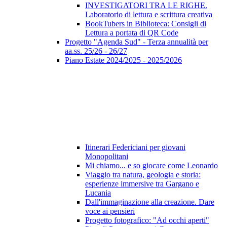
INVESTIGATORI TRA LE RIGHE.
Laboratorio di lettura e scrittura creativa
BookTubers in Biblioteca: Consigli di
Lettura a portata di QR Code
Progetto "Agenda Sud" - Terza annualità per
aa.ss. 25/26 - 26/27
Piano Estate 2024/2025 - 2025/2026
Itinerari Federiciani per giovani
Monopolitani
Mi chiamo... e so giocare come Leonardo
Viaggio tra natura, geologia e storia:
esperienze immersive tra Gargano e
Lucania
Dall'immaginazione alla creazione. Dare
voce ai pensieri
Progetto fotografico: "Ad occhi aperti"