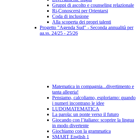
Gruppi di ascolto e counseling relazionale
Ri-Conoscersi per Orientarsi
Coda di inclusione
Alla scoperta dei propri talenti
Progetto "Agenda Sud" - Seconda annualità per
aa.ss. 24/25 - 25/26
Matematica in compagnia...divertimento e
tanta allegria!
Pensiamo, calcoliamo, esploriamo: quando
i numeri incontrano le idee
LUDOMATEMATICA
La parola: un ponte verso il futuro
Giocando con l’italiano: scoprire la lingua
in modo divertente
Giochiamo con la grammatica
SMART English 1