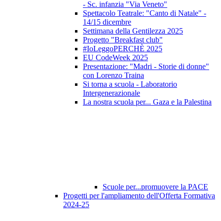
- Sc. infanzia "Via Veneto"
Spettacolo Teatrale: "Canto di Natale" -
14/15 dicembre
Settimana della Gentilezza 2025
Progetto "Breakfast club"
#IoLeggoPERCHÈ 2025
EU CodeWeek 2025
Presentazione: "Madri - Storie di donne"
con Lorenzo Traina
Si torna a scuola - Laboratorio
Intergenerazionale
La nostra scuola per... Gaza e la Palestina
Scuole per...promuovere la PACE
Progetti per l'ampliamento dell'Offerta Formativa
2024-25