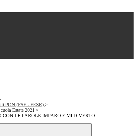
>
getti PON (FSE - FESR)
>
cuola Estate 2021
>
O CON LE PAROLE IMPARO E MI DIVERTO