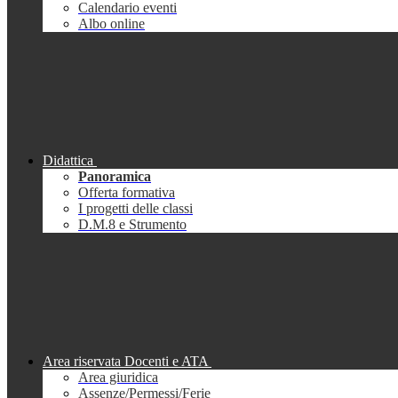
Calendario eventi
Albo online
Didattica
Panoramica
Offerta formativa
I progetti delle classi
D.M.8 e Strumento
Area riservata Docenti e ATA
Area giuridica
Assenze/Permessi/Ferie