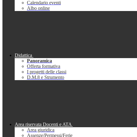
Calendario eventi
Albo online
Didattica
Panoramica
Offerta formativa
I progetti delle classi
D.M.8 e Strumento
Area riservata Docenti e ATA
Area giuridica
Assenze/Permessi/Ferie