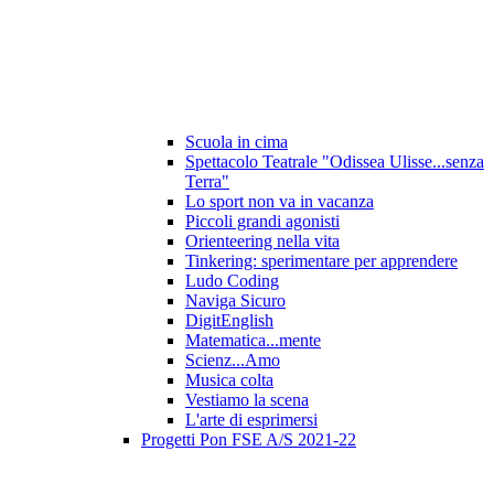
Scuola in cima
Spettacolo Teatrale "Odissea Ulisse...senza
Terra"
Lo sport non va in vacanza
Piccoli grandi agonisti
Orienteering nella vita
Tinkering: sperimentare per apprendere
Ludo Coding
Naviga Sicuro
DigitEnglish
Matematica...mente
Scienz...Amo
Musica colta
Vestiamo la scena
L'arte di esprimersi
Progetti Pon FSE A/S 2021-22