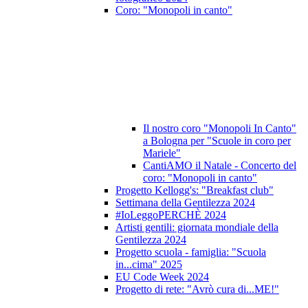
Coro: "Monopoli in canto"
Il nostro coro "Monopoli In Canto"
a Bologna per "Scuole in coro per
Mariele"
CantiAMO il Natale - Concerto del
coro: "Monopoli in canto"
Progetto Kellogg's: "Breakfast club"
Settimana della Gentilezza 2024
#IoLeggoPERCHÈ 2024
Artisti gentili: giornata mondiale della
Gentilezza 2024
Progetto scuola - famiglia: "Scuola
in...cima" 2025
EU Code Week 2024
Progetto di rete: "Avrò cura di...ME!"