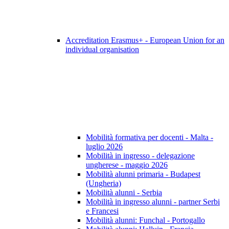
Accreditation Erasmus+ - European Union for an
individual organisation
Mobilità formativa per docenti - Malta -
luglio 2026
Mobilità in ingresso - delegazione
ungherese - maggio 2026
Mobilità alunni primaria - Budapest
(Ungheria)
Mobilità alunni - Serbia
Mobilità in ingresso alunni - partner Serbi
e Francesi
Mobilità alunni: Funchal - Portogallo