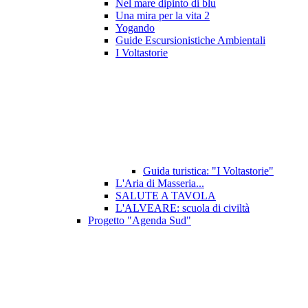
Nel mare dipinto di blu
Una mira per la vita 2
Yogando
Guide Escursionistiche Ambientali
I Voltastorie
Guida turistica: "I Voltastorie"
L'Aria di Masseria...
SALUTE A TAVOLA
L'ALVEARE: scuola di civiltà
Progetto "Agenda Sud"