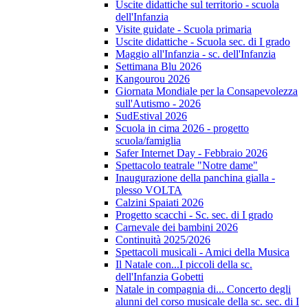
Uscite didattiche sul territorio - scuola
dell'Infanzia
Visite guidate - Scuola primaria
Uscite didattiche - Scuola sec. di I grado
Maggio all'Infanzia - sc. dell'Infanzia
Settimana Blu 2026
Kangourou 2026
Giornata Mondiale per la Consapevolezza
sull'Autismo - 2026
SudEstival 2026
Scuola in cima 2026 - progetto
scuola/famiglia
Safer Internet Day - Febbraio 2026
Spettacolo teatrale "Notre dame"
Inaugurazione della panchina gialla -
plesso VOLTA
Calzini Spaiati 2026
Progetto scacchi - Sc. sec. di I grado
Carnevale dei bambini 2026
Continuità 2025/2026
Spettacoli musicali - Amici della Musica
Il Natale con...I piccoli della sc.
dell'Infanzia Gobetti
Natale in compagnia di... Concerto degli
alunni del corso musicale della sc. sec. di I