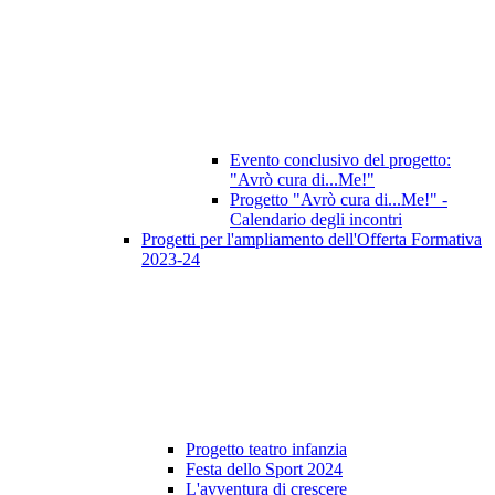
Evento conclusivo del progetto:
"Avrò cura di...Me!"
Progetto "Avrò cura di...Me!" -
Calendario degli incontri
Progetti per l'ampliamento dell'Offerta Formativa
2023-24
Progetto teatro infanzia
Festa dello Sport 2024
L'avventura di crescere