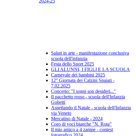
2024-25
Saluti in arte - manifestazione conclusiva
scuola dell'infanzia
Festa dello Sport 2025
GLI ALUNNI, I FIGLI E LA SCUOLA
Carnevale dei bambini 2025
12° Giornata dei Calzini Spaiati -
7.02.2025
Concerto: "I sogni son desideri..."
Il pacchetto rosso - scuola dell'Infanzia
Gobetti
Aspettando il Natale - scuola dell'Infanzia
via Veneto
Mercatino di Natale - 2024
Coro di voci bianche "N. Rota"
Il mio amico a 4 zampe - contest
fotografico 2024