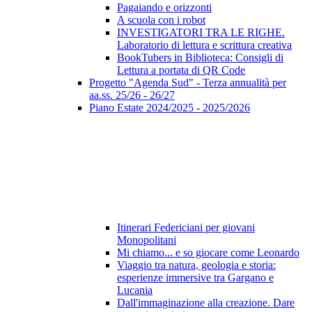
Pagaiando e orizzonti
A scuola con i robot
INVESTIGATORI TRA LE RIGHE.
Laboratorio di lettura e scrittura creativa
BookTubers in Biblioteca: Consigli di
Lettura a portata di QR Code
Progetto "Agenda Sud" - Terza annualità per
aa.ss. 25/26 - 26/27
Piano Estate 2024/2025 - 2025/2026
Itinerari Federiciani per giovani
Monopolitani
Mi chiamo... e so giocare come Leonardo
Viaggio tra natura, geologia e storia:
esperienze immersive tra Gargano e
Lucania
Dall'immaginazione alla creazione. Dare