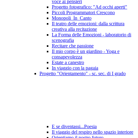
voce ai pensieri
Progetto fotografico: "Ad occhi aperti"
Piccoli Programmatori Crescono
Monopoli_In_Canto
Il teatro delle emozioni: dalla scrittura
creativa alla recitazione
La Forma delle Emozioni - laboratorio di
scenografia
Recitare che passione
Il mio corpo è un giardino - Yoga e
consapevolezza
Estate a canestro
In viaggio con la pagaia
Progetto "Orientamento" - sc. sec. di I grado
E se diventassi...Poesia
Il viaggio del respiro nello spazio interiore
Orientiamo il nostro futuro