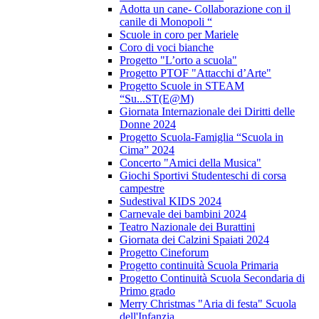
Adotta un cane- Collaborazione con il
canile di Monopoli “
Scuole in coro per Mariele
Coro di voci bianche
Progetto "L’orto a scuola"
Progetto PTOF "Attacchi d’Arte"
Progetto Scuole in STEAM
“Su...ST(E@M)
Giornata Internazionale dei Diritti delle
Donne 2024
Progetto Scuola-Famiglia “Scuola in
Cima” 2024
Concerto "Amici della Musica"
Giochi Sportivi Studenteschi di corsa
campestre
Sudestival KIDS 2024
Carnevale dei bambini 2024
Teatro Nazionale dei Burattini
Giornata dei Calzini Spaiati 2024
Progetto Cineforum
Progetto continuità Scuola Primaria
Progetto Continuità Scuola Secondaria di
Primo grado
Merry Christmas "Aria di festa" Scuola
dell'Infanzia