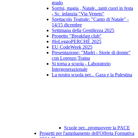
grado
Sorrisi, magia , Natale...tanti cuori in festa
- Sc. infanzia "Via Veneto"
Spettacolo Teatrale: "Canto di Natale" -
14/15 dicembre
Settimana della Gentilezza 2025
Progetto "Breakfast club"
#IoLeggoPERCHÈ 2025
EU CodeWeek 2025
Presentazione: "Madri - Storie di donne"
con Lorenzo Traina
Si torna a scuola - Laboratorio
Intergenerazionale
La nostra scuola per... Gaza e la Palestina
Scuole per...promuovere la PACE
Progetti per l'ampliamento dell'Offerta Formativa