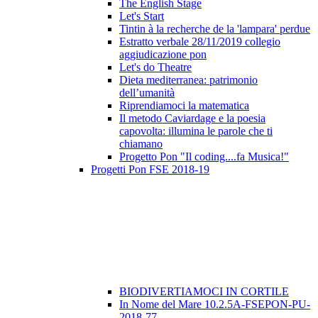
The English Stage
Let's Start
Tintin à la recherche de la 'lampara' perdue
Estratto verbale 28/11/2019 collegio
aggiudicazione pon
Let's do Theatre
Dieta mediterranea: patrimonio
dell’umanità
Riprendiamoci la matematica
Il metodo Caviardage e la poesia
capovolta: illumina le parole che ti
chiamano
Progetto Pon "Il coding....fa Musica!"
Progetti Pon FSE 2018-19
BIODIVERTIAMOCI IN CORTILE
In Nome del Mare 10.2.5A-FSEPON-PU-
2018-77