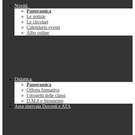
Novità
Panoramica
Le notizie
Le circolari
Calendario eventi
Albo online
Didattica
Panoramica
Offerta formativa
I progetti delle classi
D.M.8 e Strumento
Area riservata Docenti e ATA