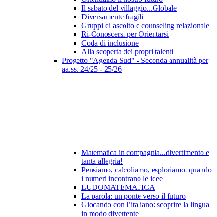
Il sabato del villaggio...Globale
Diversamente fragili
Gruppi di ascolto e counseling relazionale
Ri-Conoscersi per Orientarsi
Coda di inclusione
Alla scoperta dei propri talenti
Progetto "Agenda Sud" - Seconda annualità per
aa.ss. 24/25 - 25/26
Matematica in compagnia...divertimento e
tanta allegria!
Pensiamo, calcoliamo, esploriamo: quando
i numeri incontrano le idee
LUDOMATEMATICA
La parola: un ponte verso il futuro
Giocando con l’italiano: scoprire la lingua
in modo divertente