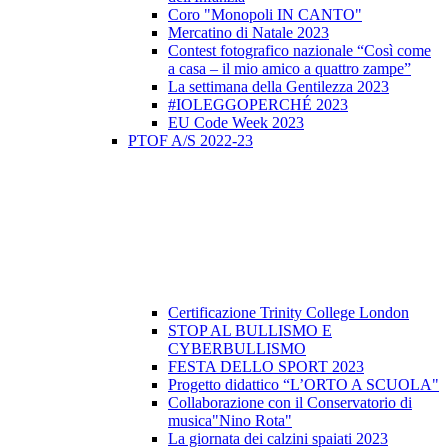
Coro "Monopoli IN CANTO"
Mercatino di Natale 2023
Contest fotografico nazionale “Così come
a casa – il mio amico a quattro zampe”
La settimana della Gentilezza 2023
#IOLEGGOPERCHÉ 2023
EU Code Week 2023
PTOF A/S 2022-23
Certificazione Trinity College London
STOP AL BULLISMO E
CYBERBULLISMO
FESTA DELLO SPORT 2023
Progetto didattico “L’ORTO A SCUOLA"
Collaborazione con il Conservatorio di
musica"Nino Rota"
La giornata dei calzini spaiati 2023