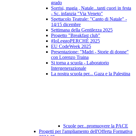
grado
Sorrisi, magia , Natale...tanti cuori in festa
- Sc. infanzia "Via Veneto"
Spettacolo Teatrale: "Canto di Natale" -
14/15 dicembre
Settimana della Gentilezza 2025
Progetto "Breakfast club"
#IoLeggoPERCHÈ 2025
EU CodeWeek 2025
Presentazione: "Madri - Storie di donne"
con Lorenzo Traina
Si torna a scuola - Laboratorio
Intergenerazionale
La nostra scuola per... Gaza e la Palestina
Scuole per...promuovere la PACE
Progetti per l'ampliamento dell'Offerta Formativa