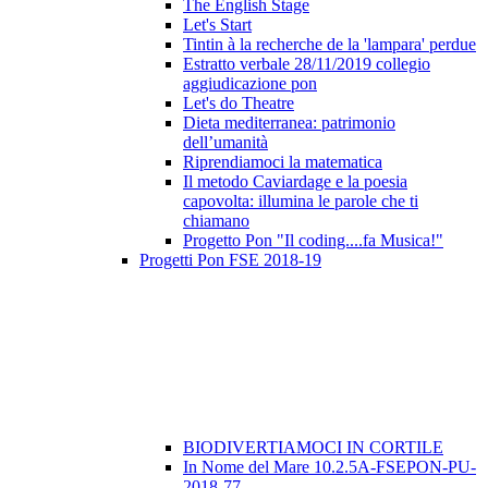
The English Stage
Let's Start
Tintin à la recherche de la 'lampara' perdue
Estratto verbale 28/11/2019 collegio
aggiudicazione pon
Let's do Theatre
Dieta mediterranea: patrimonio
dell’umanità
Riprendiamoci la matematica
Il metodo Caviardage e la poesia
capovolta: illumina le parole che ti
chiamano
Progetto Pon "Il coding....fa Musica!"
Progetti Pon FSE 2018-19
BIODIVERTIAMOCI IN CORTILE
In Nome del Mare 10.2.5A-FSEPON-PU-
2018-77