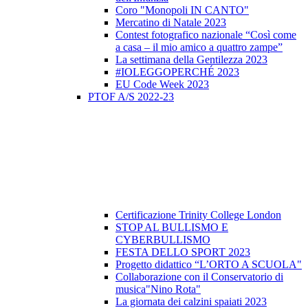
Coro "Monopoli IN CANTO"
Mercatino di Natale 2023
Contest fotografico nazionale “Così come
a casa – il mio amico a quattro zampe”
La settimana della Gentilezza 2023
#IOLEGGOPERCHÉ 2023
EU Code Week 2023
PTOF A/S 2022-23
Certificazione Trinity College London
STOP AL BULLISMO E
CYBERBULLISMO
FESTA DELLO SPORT 2023
Progetto didattico “L’ORTO A SCUOLA"
Collaborazione con il Conservatorio di
musica"Nino Rota"
La giornata dei calzini spaiati 2023