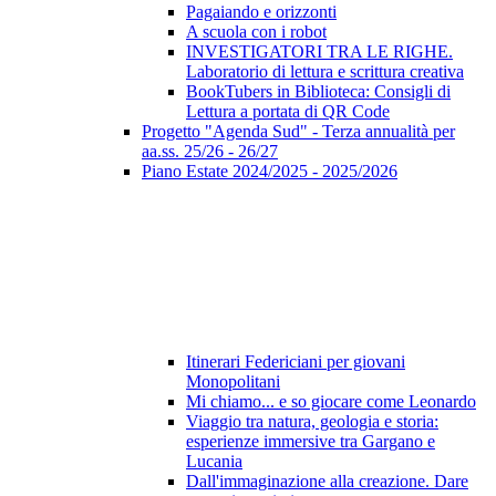
Pagaiando e orizzonti
A scuola con i robot
INVESTIGATORI TRA LE RIGHE.
Laboratorio di lettura e scrittura creativa
BookTubers in Biblioteca: Consigli di
Lettura a portata di QR Code
Progetto "Agenda Sud" - Terza annualità per
aa.ss. 25/26 - 26/27
Piano Estate 2024/2025 - 2025/2026
Itinerari Federiciani per giovani
Monopolitani
Mi chiamo... e so giocare come Leonardo
Viaggio tra natura, geologia e storia:
esperienze immersive tra Gargano e
Lucania
Dall'immaginazione alla creazione. Dare