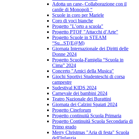
Adotta un cane- Collaborazione con il
canile di Monopoli “
Scuole in coro per Mariele
Coro di voci bianche
Progetto "L’orto a scuola"
Progetto PTOF "Attacchi d’Arte"
Progetto Scuole in STEAM
“Su...ST(E@M)
Giornata Internazionale dei Diritti delle
Donne 2024
Progetto Scuola-Famiglia “Scuola in
Cima” 2024
Concerto "Amici della Musica"
Giochi Sportivi Studenteschi di corsa
campestre
Sudestival KIDS 2024
Carnevale dei bambini 2024
Teatro Nazionale dei Burattini
Giornata dei Calzini Spaiati 2024
Progetto Cineforum
Progetto continuità Scuola Primaria
Progetto Continuità Scuola Secondaria di
Primo grado
Merry Christmas "Aria di festa" Scuola
dell'Infanzia