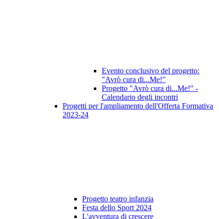
Evento conclusivo del progetto:
"Avrò cura di...Me!"
Progetto "Avrò cura di...Me!" -
Calendario degli incontri
Progetti per l'ampliamento dell'Offerta Formativa
2023-24
Progetto teatro infanzia
Festa dello Sport 2024
L'avventura di crescere