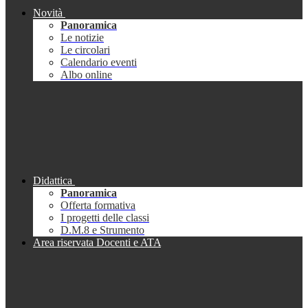
Novità
Panoramica
Le notizie
Le circolari
Calendario eventi
Albo online
Didattica
Panoramica
Offerta formativa
I progetti delle classi
D.M.8 e Strumento
Area riservata Docenti e ATA