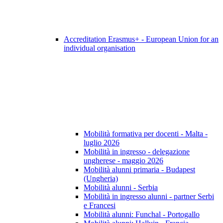
Accreditation Erasmus+ - European Union for an
individual organisation
Mobilità formativa per docenti - Malta -
luglio 2026
Mobilità in ingresso - delegazione
ungherese - maggio 2026
Mobilità alunni primaria - Budapest
(Ungheria)
Mobilità alunni - Serbia
Mobilità in ingresso alunni - partner Serbi
e Francesi
Mobilità alunni: Funchal - Portogallo