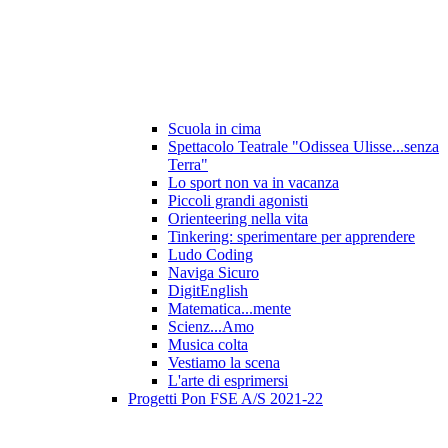
Scuola in cima
Spettacolo Teatrale "Odissea Ulisse...senza
Terra"
Lo sport non va in vacanza
Piccoli grandi agonisti
Orienteering nella vita
Tinkering: sperimentare per apprendere
Ludo Coding
Naviga Sicuro
DigitEnglish
Matematica...mente
Scienz...Amo
Musica colta
Vestiamo la scena
L'arte di esprimersi
Progetti Pon FSE A/S 2021-22