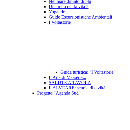
Nel mare dipinto di blu
Una mira per la vita 2
Yogando
Guide Escursionistiche Ambientali
I Voltastorie
Guida turistica: "I Voltastorie"
L'Aria di Masseria...
SALUTE A TAVOLA
L'ALVEARE: scuola di civiltà
Progetto "Agenda Sud"