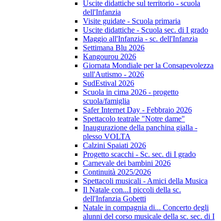
Uscite didattiche sul territorio - scuola
dell'Infanzia
Visite guidate - Scuola primaria
Uscite didattiche - Scuola sec. di I grado
Maggio all'Infanzia - sc. dell'Infanzia
Settimana Blu 2026
Kangourou 2026
Giornata Mondiale per la Consapevolezza
sull'Autismo - 2026
SudEstival 2026
Scuola in cima 2026 - progetto
scuola/famiglia
Safer Internet Day - Febbraio 2026
Spettacolo teatrale "Notre dame"
Inaugurazione della panchina gialla -
plesso VOLTA
Calzini Spaiati 2026
Progetto scacchi - Sc. sec. di I grado
Carnevale dei bambini 2026
Continuità 2025/2026
Spettacoli musicali - Amici della Musica
Il Natale con...I piccoli della sc.
dell'Infanzia Gobetti
Natale in compagnia di... Concerto degli
alunni del corso musicale della sc. sec. di I