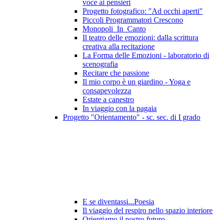
voce ai pensieri
Progetto fotografico: "Ad occhi aperti"
Piccoli Programmatori Crescono
Monopoli_In_Canto
Il teatro delle emozioni: dalla scrittura
creativa alla recitazione
La Forma delle Emozioni - laboratorio di
scenografia
Recitare che passione
Il mio corpo è un giardino - Yoga e
consapevolezza
Estate a canestro
In viaggio con la pagaia
Progetto "Orientamento" - sc. sec. di I grado
E se diventassi...Poesia
Il viaggio del respiro nello spazio interiore
Orientiamo il nostro futuro