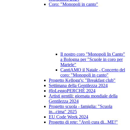
Coro: "Monopoli in canto"
Il nostro coro "Monopoli In Canto"
a Bologna per "Scuole in coro per
Mariele"
CantiAMO il Natale - Concerto del
coro: "Monopoli in canto"
Progetto Kellogg's: "Breakfast club"
Settimana della Gentilezza 2024
#IoLeggoPERCHÈ 2024
Artisti gentili: giornata mondiale della
Gentilezza 2024
Progetto scuola - famiglia: "Scuola
in...cima" 2025
EU Code Week 2024
Progetto di rete: "Avrò cura di...ME!"