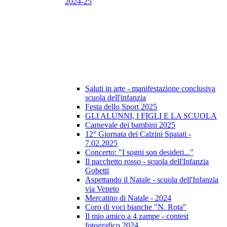
2024-25
Saluti in arte - manifestazione conclusiva
scuola dell'infanzia
Festa dello Sport 2025
GLI ALUNNI, I FIGLI E LA SCUOLA
Carnevale dei bambini 2025
12° Giornata dei Calzini Spaiati -
7.02.2025
Concerto: "I sogni son desideri..."
Il pacchetto rosso - scuola dell'Infanzia
Gobetti
Aspettando il Natale - scuola dell'Infanzia
via Veneto
Mercatino di Natale - 2024
Coro di voci bianche "N. Rota"
Il mio amico a 4 zampe - contest
fotografico 2024