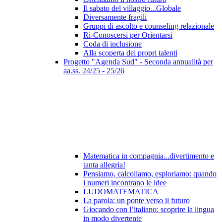
Il sabato del villaggio...Globale
Diversamente fragili
Gruppi di ascolto e counseling relazionale
Ri-Conoscersi per Orientarsi
Coda di inclusione
Alla scoperta dei propri talenti
Progetto "Agenda Sud" - Seconda annualità per
aa.ss. 24/25 - 25/26
Matematica in compagnia...divertimento e
tanta allegria!
Pensiamo, calcoliamo, esploriamo: quando
i numeri incontrano le idee
LUDOMATEMATICA
La parola: un ponte verso il futuro
Giocando con l’italiano: scoprire la lingua
in modo divertente