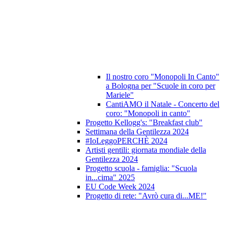
Il nostro coro "Monopoli In Canto"
a Bologna per "Scuole in coro per
Mariele"
CantiAMO il Natale - Concerto del
coro: "Monopoli in canto"
Progetto Kellogg's: "Breakfast club"
Settimana della Gentilezza 2024
#IoLeggoPERCHÈ 2024
Artisti gentili: giornata mondiale della
Gentilezza 2024
Progetto scuola - famiglia: "Scuola
in...cima" 2025
EU Code Week 2024
Progetto di rete: "Avrò cura di...ME!"