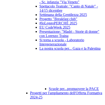
- Sc. infanzia "Via Veneto"
Spettacolo Teatrale: "Canto di Natale" -
14/15 dicembre
Settimana della Gentilezza 2025
Progetto "Breakfast club"
#IoLeggoPERCHÈ 2025
EU CodeWeek 2025
Presentazione: "Madri - Storie di donne"
con Lorenzo Traina
Si torna a scuola - Laboratorio
Intergenerazionale
La nostra scuola per... Gaza e la Palestina
Scuole per...promuovere la PACE
Progetti per l'ampliamento dell'Offerta Formativa
2024-25