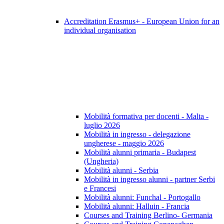
Accreditation Erasmus+ - European Union for an
individual organisation
Mobilità formativa per docenti - Malta -
luglio 2026
Mobilità in ingresso - delegazione
ungherese - maggio 2026
Mobilità alunni primaria - Budapest
(Ungheria)
Mobilità alunni - Serbia
Mobilità in ingresso alunni - partner Serbi
e Francesi
Mobilità alunni: Funchal - Portogallo
Mobilità alunni: Halluin - Francia
Courses and Training Berlino- Germania