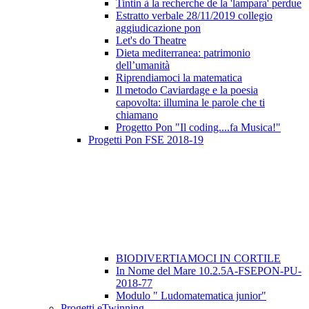
Tintin à la recherche de la 'lampara' perdue
Estratto verbale 28/11/2019 collegio
aggiudicazione pon
Let's do Theatre
Dieta mediterranea: patrimonio
dell’umanità
Riprendiamoci la matematica
Il metodo Caviardage e la poesia
capovolta: illumina le parole che ti
chiamano
Progetto Pon "Il coding....fa Musica!"
Progetti Pon FSE 2018-19
BIODIVERTIAMOCI IN CORTILE
In Nome del Mare 10.2.5A-FSEPON-PU-
2018-77
Modulo " Ludomatematica junior"
Progetti eTwinning