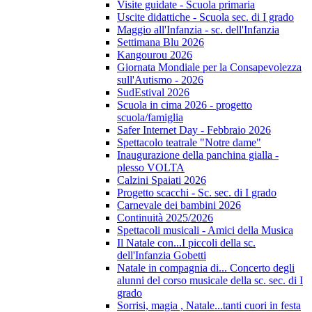
Visite guidate - Scuola primaria
Uscite didattiche - Scuola sec. di I grado
Maggio all'Infanzia - sc. dell'Infanzia
Settimana Blu 2026
Kangourou 2026
Giornata Mondiale per la Consapevolezza
sull'Autismo - 2026
SudEstival 2026
Scuola in cima 2026 - progetto
scuola/famiglia
Safer Internet Day - Febbraio 2026
Spettacolo teatrale "Notre dame"
Inaugurazione della panchina gialla -
plesso VOLTA
Calzini Spaiati 2026
Progetto scacchi - Sc. sec. di I grado
Carnevale dei bambini 2026
Continuità 2025/2026
Spettacoli musicali - Amici della Musica
Il Natale con...I piccoli della sc.
dell'Infanzia Gobetti
Natale in compagnia di... Concerto degli
alunni del corso musicale della sc. sec. di I
grado
Sorrisi, magia , Natale...tanti cuori in festa