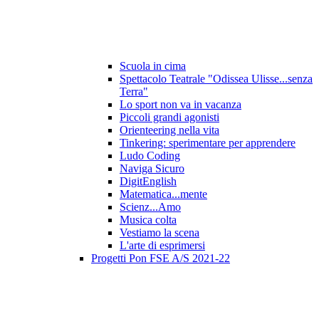
Scuola in cima
Spettacolo Teatrale "Odissea Ulisse...senza
Terra"
Lo sport non va in vacanza
Piccoli grandi agonisti
Orienteering nella vita
Tinkering: sperimentare per apprendere
Ludo Coding
Naviga Sicuro
DigitEnglish
Matematica...mente
Scienz...Amo
Musica colta
Vestiamo la scena
L'arte di esprimersi
Progetti Pon FSE A/S 2021-22