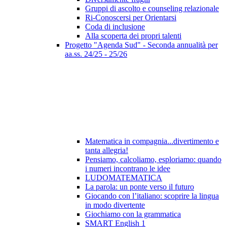
Gruppi di ascolto e counseling relazionale
Ri-Conoscersi per Orientarsi
Coda di inclusione
Alla scoperta dei propri talenti
Progetto "Agenda Sud" - Seconda annualità per
aa.ss. 24/25 - 25/26
Matematica in compagnia...divertimento e
tanta allegria!
Pensiamo, calcoliamo, esploriamo: quando
i numeri incontrano le idee
LUDOMATEMATICA
La parola: un ponte verso il futuro
Giocando con l’italiano: scoprire la lingua
in modo divertente
Giochiamo con la grammatica
SMART English 1