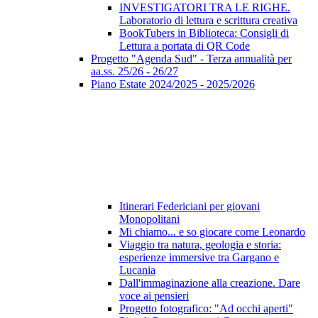
INVESTIGATORI TRA LE RIGHE.
Laboratorio di lettura e scrittura creativa
BookTubers in Biblioteca: Consigli di
Lettura a portata di QR Code
Progetto "Agenda Sud" - Terza annualità per
aa.ss. 25/26 - 26/27
Piano Estate 2024/2025 - 2025/2026
Itinerari Federiciani per giovani
Monopolitani
Mi chiamo... e so giocare come Leonardo
Viaggio tra natura, geologia e storia:
esperienze immersive tra Gargano e
Lucania
Dall'immaginazione alla creazione. Dare
voce ai pensieri
Progetto fotografico: "Ad occhi aperti"