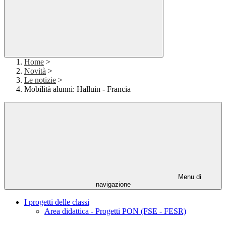
Home
>
Novità
>
Le notizie
>
Mobilità alunni: Halluin - Francia
Menu di
navigazione
I progetti delle classi
Area didattica - Progetti PON (FSE - FESR)