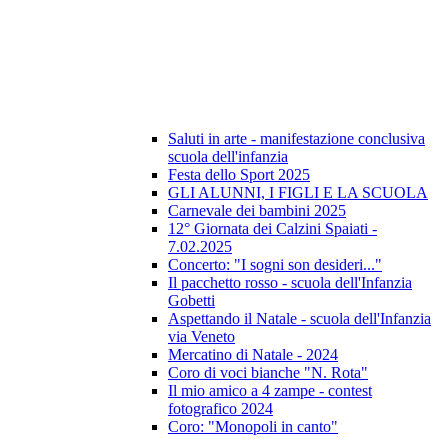
Saluti in arte - manifestazione conclusiva
scuola dell'infanzia
Festa dello Sport 2025
GLI ALUNNI, I FIGLI E LA SCUOLA
Carnevale dei bambini 2025
12° Giornata dei Calzini Spaiati -
7.02.2025
Concerto: "I sogni son desideri..."
Il pacchetto rosso - scuola dell'Infanzia
Gobetti
Aspettando il Natale - scuola dell'Infanzia
via Veneto
Mercatino di Natale - 2024
Coro di voci bianche "N. Rota"
Il mio amico a 4 zampe - contest
fotografico 2024
Coro: "Monopoli in canto"