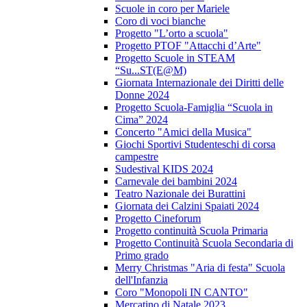
Scuole in coro per Mariele
Coro di voci bianche
Progetto "L’orto a scuola"
Progetto PTOF "Attacchi d’Arte"
Progetto Scuole in STEAM
“Su...ST(E@M)
Giornata Internazionale dei Diritti delle
Donne 2024
Progetto Scuola-Famiglia “Scuola in
Cima” 2024
Concerto "Amici della Musica"
Giochi Sportivi Studenteschi di corsa
campestre
Sudestival KIDS 2024
Carnevale dei bambini 2024
Teatro Nazionale dei Burattini
Giornata dei Calzini Spaiati 2024
Progetto Cineforum
Progetto continuità Scuola Primaria
Progetto Continuità Scuola Secondaria di
Primo grado
Merry Christmas "Aria di festa" Scuola
dell'Infanzia
Coro "Monopoli IN CANTO"
Mercatino di Natale 2023