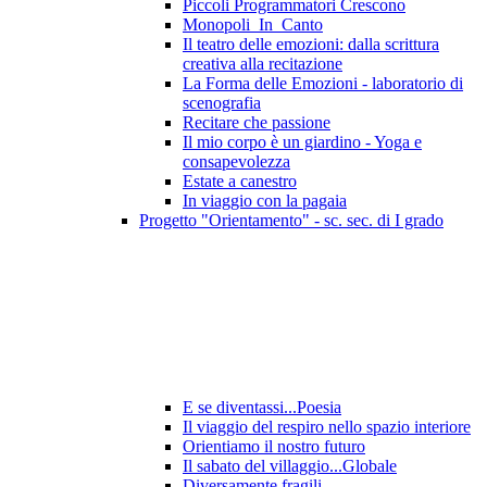
Piccoli Programmatori Crescono
Monopoli_In_Canto
Il teatro delle emozioni: dalla scrittura
creativa alla recitazione
La Forma delle Emozioni - laboratorio di
scenografia
Recitare che passione
Il mio corpo è un giardino - Yoga e
consapevolezza
Estate a canestro
In viaggio con la pagaia
Progetto "Orientamento" - sc. sec. di I grado
E se diventassi...Poesia
Il viaggio del respiro nello spazio interiore
Orientiamo il nostro futuro
Il sabato del villaggio...Globale
Diversamente fragili