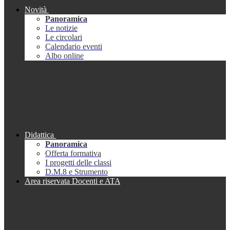
Novità
Panoramica
Le notizie
Le circolari
Calendario eventi
Albo online
Didattica
Panoramica
Offerta formativa
I progetti delle classi
D.M.8 e Strumento
Area riservata Docenti e ATA