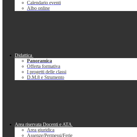
Calendario eventi
Albo online
Didattica
Panoramica
Offerta formativa
I progetti delle classi
D.M.8 e Strumento
Area riservata Docenti e ATA
Area giuridica
Assenze/Permessi/Ferie