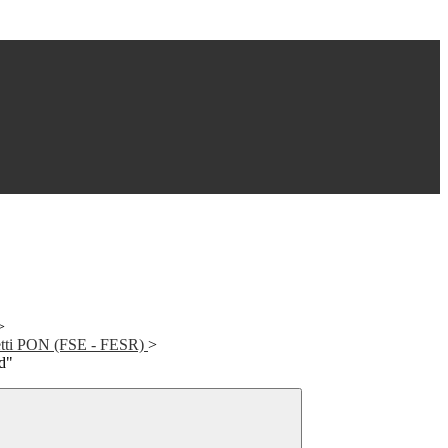
>
getti PON (FSE - FESR)
>
d"