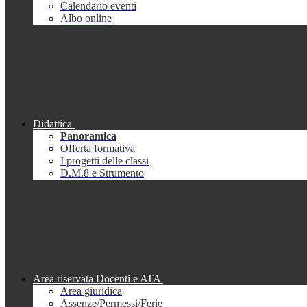
Calendario eventi
Albo online
Didattica
Panoramica
Offerta formativa
I progetti delle classi
D.M.8 e Strumento
Area riservata Docenti e ATA
Area giuridica
Assenze/Permessi/Ferie