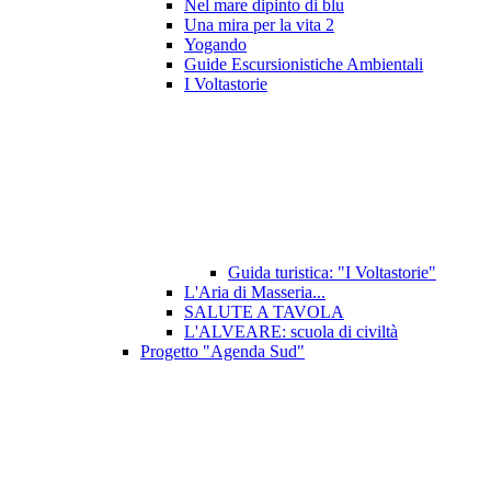
Nel mare dipinto di blu
Una mira per la vita 2
Yogando
Guide Escursionistiche Ambientali
I Voltastorie
Guida turistica: "I Voltastorie"
L'Aria di Masseria...
SALUTE A TAVOLA
L'ALVEARE: scuola di civiltà
Progetto "Agenda Sud"