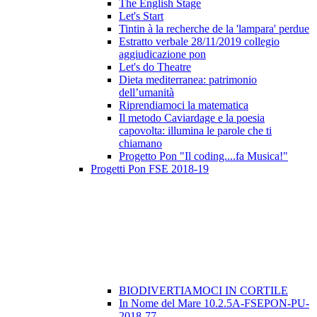
The English Stage
Let's Start
Tintin à la recherche de la 'lampara' perdue
Estratto verbale 28/11/2019 collegio
aggiudicazione pon
Let's do Theatre
Dieta mediterranea: patrimonio
dell’umanità
Riprendiamoci la matematica
Il metodo Caviardage e la poesia
capovolta: illumina le parole che ti
chiamano
Progetto Pon "Il coding....fa Musica!"
Progetti Pon FSE 2018-19
BIODIVERTIAMOCI IN CORTILE
In Nome del Mare 10.2.5A-FSEPON-PU-
2018-77