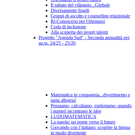
Il sabato del villaggio...Globale
Diversamente fragili
Gruppi di ascolto e counseling relazionale
Ri-Conoscersi per Orientarsi
Coda di inclusione
Alla scoperta dei propri talenti
Progetto "Agenda Sud" - Seconda annualità per
aa.ss. 24/25 - 25/26
Matematica in compagnia...divertimento e
tanta allegria!
Pensiamo, calcoliamo, esploriamo: quando
i numeri incontrano le idee
LUDOMATEMATICA
La parola: un ponte verso il futuro
Giocando con l’italiano: scoprire la lingua
in modo divertente