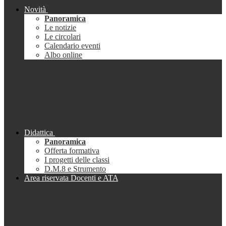
Novità
Panoramica
Le notizie
Le circolari
Calendario eventi
Albo online
Didattica
Panoramica
Offerta formativa
I progetti delle classi
D.M.8 e Strumento
Area riservata Docenti e ATA