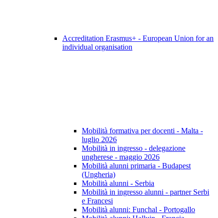
Accreditation Erasmus+ - European Union for an
individual organisation
Mobilità formativa per docenti - Malta -
luglio 2026
Mobilità in ingresso - delegazione
ungherese - maggio 2026
Mobilità alunni primaria - Budapest
(Ungheria)
Mobilità alunni - Serbia
Mobilità in ingresso alunni - partner Serbi
e Francesi
Mobilità alunni: Funchal - Portogallo