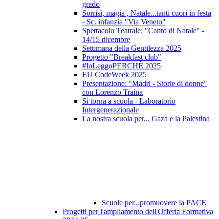
grado
Sorrisi, magia , Natale...tanti cuori in festa
- Sc. infanzia "Via Veneto"
Spettacolo Teatrale: "Canto di Natale" -
14/15 dicembre
Settimana della Gentilezza 2025
Progetto "Breakfast club"
#IoLeggoPERCHÈ 2025
EU CodeWeek 2025
Presentazione: "Madri - Storie di donne"
con Lorenzo Traina
Si torna a scuola - Laboratorio
Intergenerazionale
La nostra scuola per... Gaza e la Palestina
Scuole per...promuovere la PACE
Progetti per l'ampliamento dell'Offerta Formativa