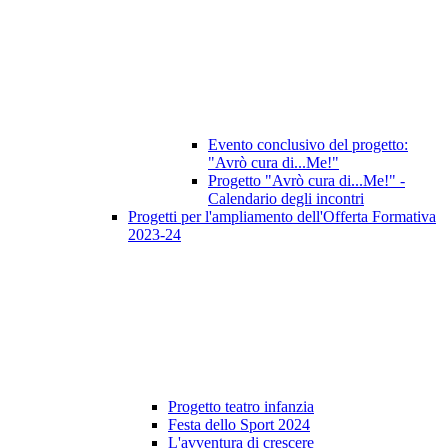
Evento conclusivo del progetto:
"Avrò cura di...Me!"
Progetto "Avrò cura di...Me!" -
Calendario degli incontri
Progetti per l'ampliamento dell'Offerta Formativa
2023-24
Progetto teatro infanzia
Festa dello Sport 2024
L'avventura di crescere