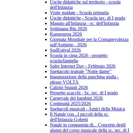
Uscite didattiche sul territorio - scuola
dell'Infanzia
Visite guidate - Scuola primaria
Uscite didattiche - Scuola sec. di I grado
Maggio all'Infanzia - sc. dell'Infanzia
Settimana Blu 2026
Kangourou 2026
Giornata Mondiale per la Consapevolezza
sull'Autismo - 2026
SudEstival 2026
Scuola in cima 2026 - progetto
scuola/famiglia
Safer Internet Day - Febbraio 2026
Spettacolo teatrale "Notre dame"
Inaugurazione della panchina gialla -
plesso VOLTA
Calzini Spaiati 2026
Progetto scacchi - Sc. sec. di I grado
Carnevale dei bambini 2026
Continuità 2025/2026
Spettacoli musicali - Amici della Musica
Il Natale con...I piccoli della sc.
dell'Infanzia Gobetti
Natale in compagnia di... Concerto degli
alunni del corso musicale della sc. sec. di I