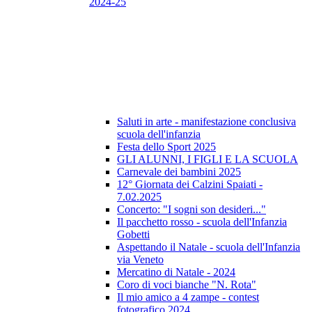
2024-25
Saluti in arte - manifestazione conclusiva
scuola dell'infanzia
Festa dello Sport 2025
GLI ALUNNI, I FIGLI E LA SCUOLA
Carnevale dei bambini 2025
12° Giornata dei Calzini Spaiati -
7.02.2025
Concerto: "I sogni son desideri..."
Il pacchetto rosso - scuola dell'Infanzia
Gobetti
Aspettando il Natale - scuola dell'Infanzia
via Veneto
Mercatino di Natale - 2024
Coro di voci bianche "N. Rota"
Il mio amico a 4 zampe - contest
fotografico 2024