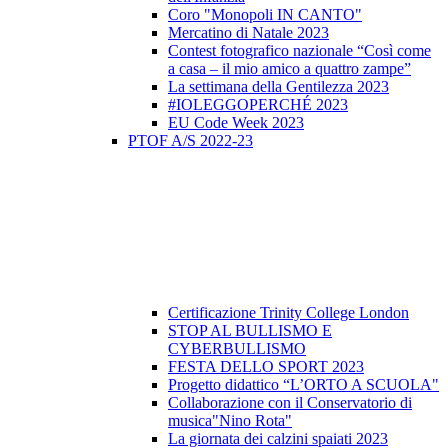
Coro "Monopoli IN CANTO"
Mercatino di Natale 2023
Contest fotografico nazionale “Così come
a casa – il mio amico a quattro zampe”
La settimana della Gentilezza 2023
#IOLEGGOPERCHÉ 2023
EU Code Week 2023
PTOF A/S 2022-23
Certificazione Trinity College London
STOP AL BULLISMO E
CYBERBULLISMO
FESTA DELLO SPORT 2023
Progetto didattico “L’ORTO A SCUOLA"
Collaborazione con il Conservatorio di
musica"Nino Rota"
La giornata dei calzini spaiati 2023