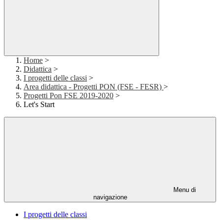
Home
>
Didattica
>
I progetti delle classi
>
Area didattica - Progetti PON (FSE - FESR)
>
Progetti Pon FSE 2019-2020
>
Let's Start
Menu di
navigazione
I progetti delle classi