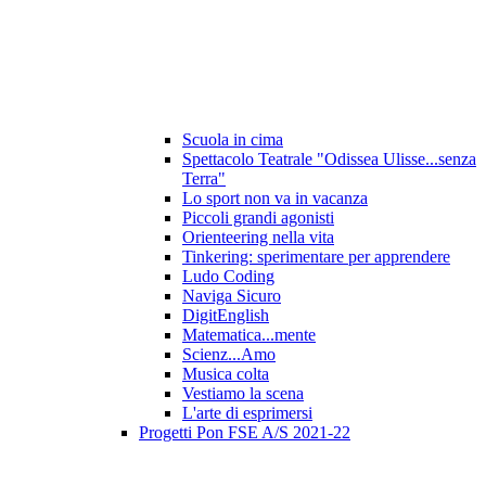
Scuola in cima
Spettacolo Teatrale "Odissea Ulisse...senza
Terra"
Lo sport non va in vacanza
Piccoli grandi agonisti
Orienteering nella vita
Tinkering: sperimentare per apprendere
Ludo Coding
Naviga Sicuro
DigitEnglish
Matematica...mente
Scienz...Amo
Musica colta
Vestiamo la scena
L'arte di esprimersi
Progetti Pon FSE A/S 2021-22