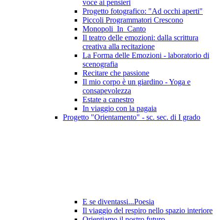
voce ai pensieri
Progetto fotografico: "Ad occhi aperti"
Piccoli Programmatori Crescono
Monopoli_In_Canto
Il teatro delle emozioni: dalla scrittura
creativa alla recitazione
La Forma delle Emozioni - laboratorio di
scenografia
Recitare che passione
Il mio corpo è un giardino - Yoga e
consapevolezza
Estate a canestro
In viaggio con la pagaia
Progetto "Orientamento" - sc. sec. di I grado
E se diventassi...Poesia
Il viaggio del respiro nello spazio interiore
Orientiamo il nostro futuro