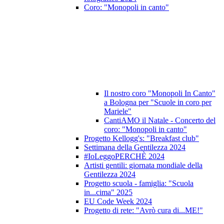
Coro: "Monopoli in canto"
Il nostro coro "Monopoli In Canto"
a Bologna per "Scuole in coro per
Mariele"
CantiAMO il Natale - Concerto del
coro: "Monopoli in canto"
Progetto Kellogg's: "Breakfast club"
Settimana della Gentilezza 2024
#IoLeggoPERCHÈ 2024
Artisti gentili: giornata mondiale della
Gentilezza 2024
Progetto scuola - famiglia: "Scuola
in...cima" 2025
EU Code Week 2024
Progetto di rete: "Avrò cura di...ME!"