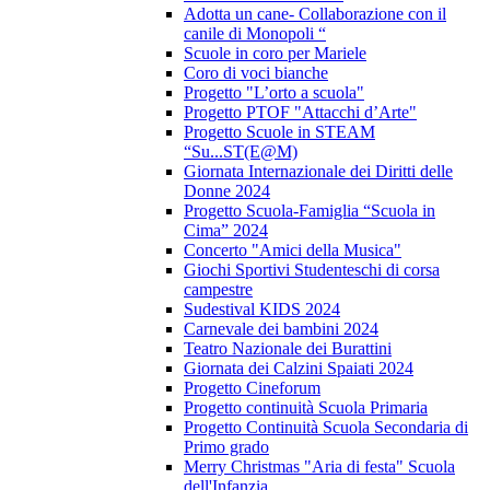
Adotta un cane- Collaborazione con il
canile di Monopoli “
Scuole in coro per Mariele
Coro di voci bianche
Progetto "L’orto a scuola"
Progetto PTOF "Attacchi d’Arte"
Progetto Scuole in STEAM
“Su...ST(E@M)
Giornata Internazionale dei Diritti delle
Donne 2024
Progetto Scuola-Famiglia “Scuola in
Cima” 2024
Concerto "Amici della Musica"
Giochi Sportivi Studenteschi di corsa
campestre
Sudestival KIDS 2024
Carnevale dei bambini 2024
Teatro Nazionale dei Burattini
Giornata dei Calzini Spaiati 2024
Progetto Cineforum
Progetto continuità Scuola Primaria
Progetto Continuità Scuola Secondaria di
Primo grado
Merry Christmas "Aria di festa" Scuola
dell'Infanzia