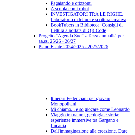
Pagaiando e orizzonti
A scuola con i robot
INVESTIGATORI TRA LE RIGHE.
Laboratorio di lettura e scrittura creativa
BookTubers in Biblioteca: Consigli di
Lettura a portata di QR Code
Progetto "Agenda Sud" - Terza annualità per
aa.ss. 25/26 - 26/27
Piano Estate 2024/2025 - 2025/2026
Itinerari Federiciani per giovani
Monopolitani
Mi chiamo... e so giocare come Leonardo
Viaggio tra natura, geologia e storia:
esperienze immersive tra Gargano e
Lucania
Dall'immaginazione alla creazione. Dare