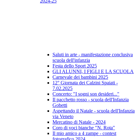
2024-25
Saluti in arte - manifestazione conclusiva
scuola dell'infanzia
Festa dello Sport 2025
GLI ALUNNI, I FIGLI E LA SCUOLA
Carnevale dei bambini 2025
12° Giornata dei Calzini Spaiati -
7.02.2025
Concerto: "I sogni son desideri..."
Il pacchetto rosso - scuola dell'Infanzia
Gobetti
Aspettando il Natale - scuola dell'Infanzia
via Veneto
Mercatino di Natale - 2024
Coro di voci bianche "N. Rota"
Il mio amico a 4 zampe - contest
fotografico 2024