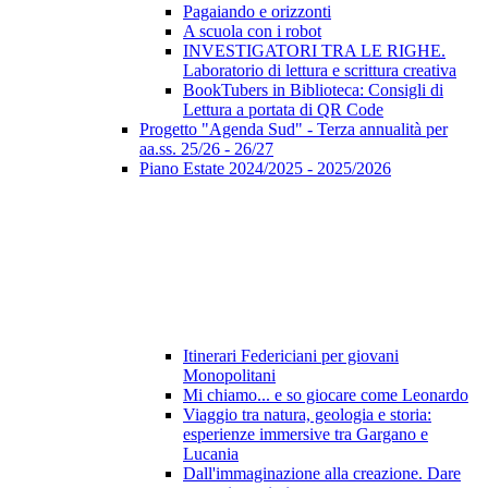
Pagaiando e orizzonti
A scuola con i robot
INVESTIGATORI TRA LE RIGHE.
Laboratorio di lettura e scrittura creativa
BookTubers in Biblioteca: Consigli di
Lettura a portata di QR Code
Progetto "Agenda Sud" - Terza annualità per
aa.ss. 25/26 - 26/27
Piano Estate 2024/2025 - 2025/2026
Itinerari Federiciani per giovani
Monopolitani
Mi chiamo... e so giocare come Leonardo
Viaggio tra natura, geologia e storia:
esperienze immersive tra Gargano e
Lucania
Dall'immaginazione alla creazione. Dare