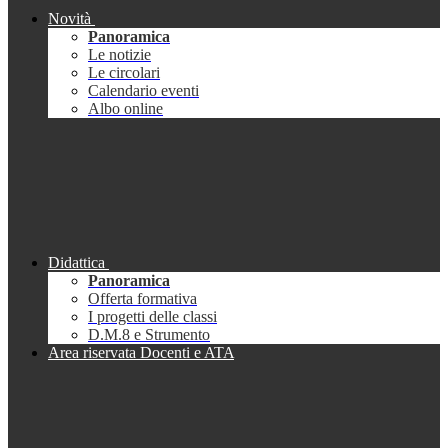
Novità
Panoramica
Le notizie
Le circolari
Calendario eventi
Albo online
Didattica
Panoramica
Offerta formativa
I progetti delle classi
D.M.8 e Strumento
Area riservata Docenti e ATA