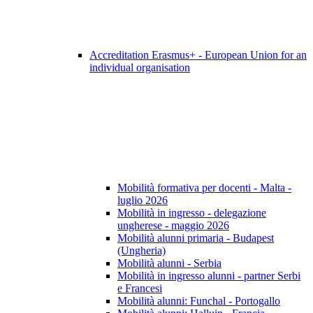
Accreditation Erasmus+ - European Union for an
individual organisation
Mobilità formativa per docenti - Malta -
luglio 2026
Mobilità in ingresso - delegazione
ungherese - maggio 2026
Mobilità alunni primaria - Budapest
(Ungheria)
Mobilità alunni - Serbia
Mobilità in ingresso alunni - partner Serbi
e Francesi
Mobilità alunni: Funchal - Portogallo