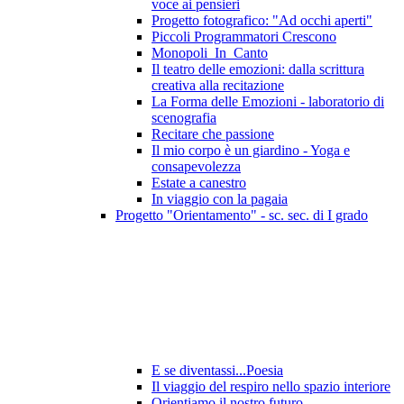
voce ai pensieri
Progetto fotografico: "Ad occhi aperti"
Piccoli Programmatori Crescono
Monopoli_In_Canto
Il teatro delle emozioni: dalla scrittura
creativa alla recitazione
La Forma delle Emozioni - laboratorio di
scenografia
Recitare che passione
Il mio corpo è un giardino - Yoga e
consapevolezza
Estate a canestro
In viaggio con la pagaia
Progetto "Orientamento" - sc. sec. di I grado
E se diventassi...Poesia
Il viaggio del respiro nello spazio interiore
Orientiamo il nostro futuro