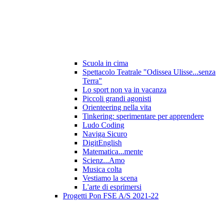
Scuola in cima
Spettacolo Teatrale "Odissea Ulisse...senza
Terra"
Lo sport non va in vacanza
Piccoli grandi agonisti
Orienteering nella vita
Tinkering: sperimentare per apprendere
Ludo Coding
Naviga Sicuro
DigitEnglish
Matematica...mente
Scienz...Amo
Musica colta
Vestiamo la scena
L'arte di esprimersi
Progetti Pon FSE A/S 2021-22