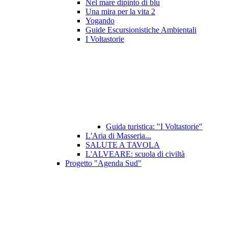
Nel mare dipinto di blu
Una mira per la vita 2
Yogando
Guide Escursionistiche Ambientali
I Voltastorie
Guida turistica: "I Voltastorie"
L'Aria di Masseria...
SALUTE A TAVOLA
L'ALVEARE: scuola di civiltà
Progetto "Agenda Sud"