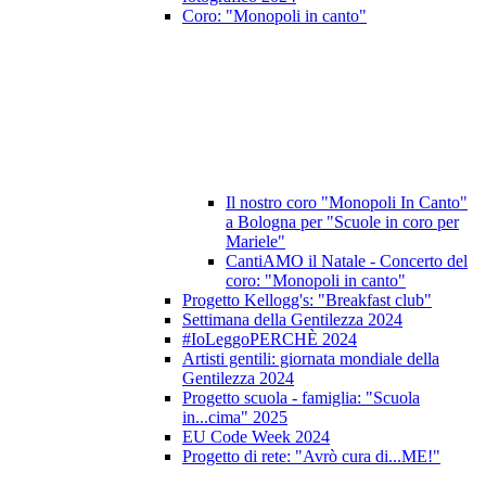
Coro: "Monopoli in canto"
Il nostro coro "Monopoli In Canto"
a Bologna per "Scuole in coro per
Mariele"
CantiAMO il Natale - Concerto del
coro: "Monopoli in canto"
Progetto Kellogg's: "Breakfast club"
Settimana della Gentilezza 2024
#IoLeggoPERCHÈ 2024
Artisti gentili: giornata mondiale della
Gentilezza 2024
Progetto scuola - famiglia: "Scuola
in...cima" 2025
EU Code Week 2024
Progetto di rete: "Avrò cura di...ME!"