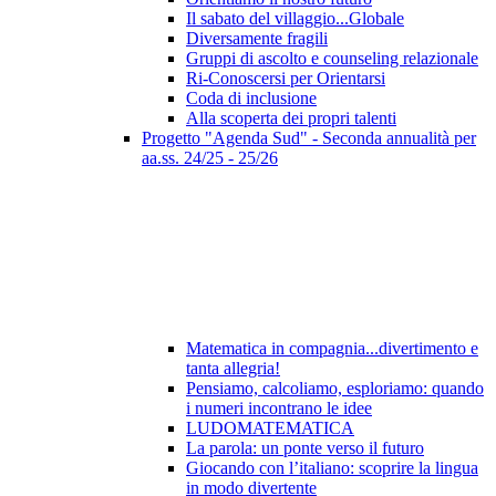
Il sabato del villaggio...Globale
Diversamente fragili
Gruppi di ascolto e counseling relazionale
Ri-Conoscersi per Orientarsi
Coda di inclusione
Alla scoperta dei propri talenti
Progetto "Agenda Sud" - Seconda annualità per
aa.ss. 24/25 - 25/26
Matematica in compagnia...divertimento e
tanta allegria!
Pensiamo, calcoliamo, esploriamo: quando
i numeri incontrano le idee
LUDOMATEMATICA
La parola: un ponte verso il futuro
Giocando con l’italiano: scoprire la lingua
in modo divertente