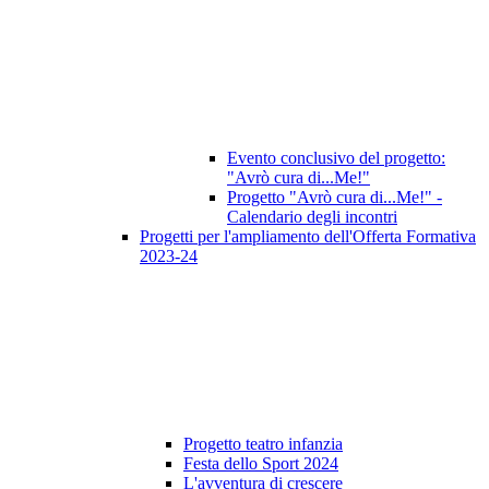
Evento conclusivo del progetto:
"Avrò cura di...Me!"
Progetto "Avrò cura di...Me!" -
Calendario degli incontri
Progetti per l'ampliamento dell'Offerta Formativa
2023-24
Progetto teatro infanzia
Festa dello Sport 2024
L'avventura di crescere