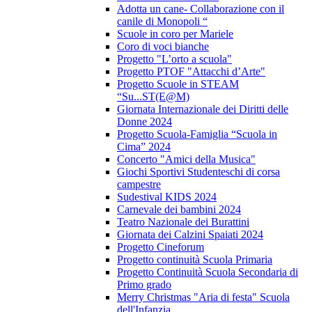
Adotta un cane- Collaborazione con il
canile di Monopoli “
Scuole in coro per Mariele
Coro di voci bianche
Progetto "L’orto a scuola"
Progetto PTOF "Attacchi d’Arte"
Progetto Scuole in STEAM
“Su...ST(E@M)
Giornata Internazionale dei Diritti delle
Donne 2024
Progetto Scuola-Famiglia “Scuola in
Cima” 2024
Concerto "Amici della Musica"
Giochi Sportivi Studenteschi di corsa
campestre
Sudestival KIDS 2024
Carnevale dei bambini 2024
Teatro Nazionale dei Burattini
Giornata dei Calzini Spaiati 2024
Progetto Cineforum
Progetto continuità Scuola Primaria
Progetto Continuità Scuola Secondaria di
Primo grado
Merry Christmas "Aria di festa" Scuola
dell'Infanzia