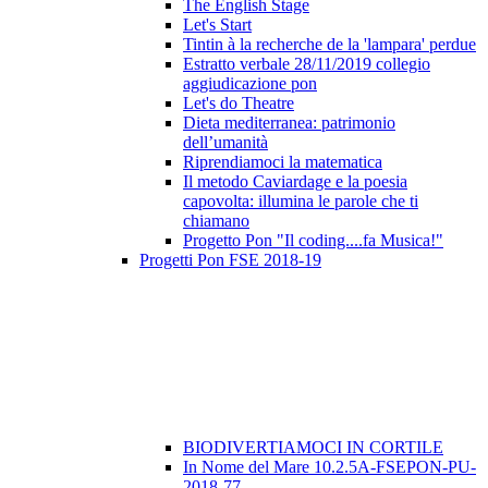
The English Stage
Let's Start
Tintin à la recherche de la 'lampara' perdue
Estratto verbale 28/11/2019 collegio
aggiudicazione pon
Let's do Theatre
Dieta mediterranea: patrimonio
dell’umanità
Riprendiamoci la matematica
Il metodo Caviardage e la poesia
capovolta: illumina le parole che ti
chiamano
Progetto Pon "Il coding....fa Musica!"
Progetti Pon FSE 2018-19
BIODIVERTIAMOCI IN CORTILE
In Nome del Mare 10.2.5A-FSEPON-PU-
2018-77