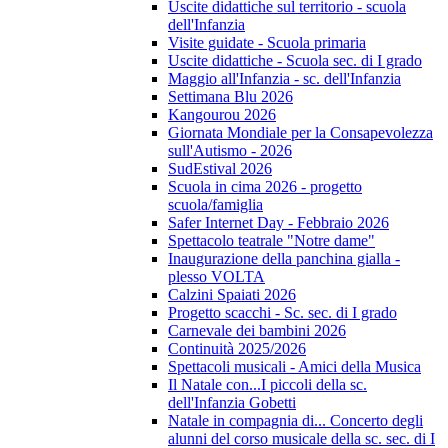
Uscite didattiche sul territorio - scuola
dell'Infanzia
Visite guidate - Scuola primaria
Uscite didattiche - Scuola sec. di I grado
Maggio all'Infanzia - sc. dell'Infanzia
Settimana Blu 2026
Kangourou 2026
Giornata Mondiale per la Consapevolezza
sull'Autismo - 2026
SudEstival 2026
Scuola in cima 2026 - progetto
scuola/famiglia
Safer Internet Day - Febbraio 2026
Spettacolo teatrale "Notre dame"
Inaugurazione della panchina gialla -
plesso VOLTA
Calzini Spaiati 2026
Progetto scacchi - Sc. sec. di I grado
Carnevale dei bambini 2026
Continuità 2025/2026
Spettacoli musicali - Amici della Musica
Il Natale con...I piccoli della sc.
dell'Infanzia Gobetti
Natale in compagnia di... Concerto degli
alunni del corso musicale della sc. sec. di I