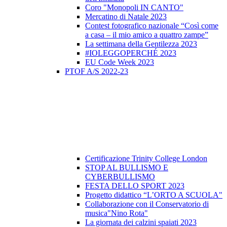
Coro "Monopoli IN CANTO"
Mercatino di Natale 2023
Contest fotografico nazionale “Così come
a casa – il mio amico a quattro zampe”
La settimana della Gentilezza 2023
#IOLEGGOPERCHÉ 2023
EU Code Week 2023
PTOF A/S 2022-23
Certificazione Trinity College London
STOP AL BULLISMO E
CYBERBULLISMO
FESTA DELLO SPORT 2023
Progetto didattico “L’ORTO A SCUOLA"
Collaborazione con il Conservatorio di
musica"Nino Rota"
La giornata dei calzini spaiati 2023