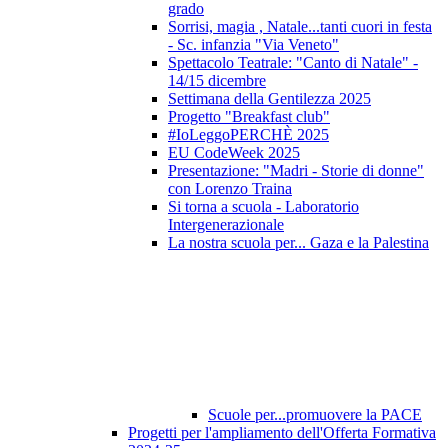
grado
Sorrisi, magia , Natale...tanti cuori in festa
- Sc. infanzia "Via Veneto"
Spettacolo Teatrale: "Canto di Natale" -
14/15 dicembre
Settimana della Gentilezza 2025
Progetto "Breakfast club"
#IoLeggoPERCHÈ 2025
EU CodeWeek 2025
Presentazione: "Madri - Storie di donne"
con Lorenzo Traina
Si torna a scuola - Laboratorio
Intergenerazionale
La nostra scuola per... Gaza e la Palestina
Scuole per...promuovere la PACE
Progetti per l'ampliamento dell'Offerta Formativa