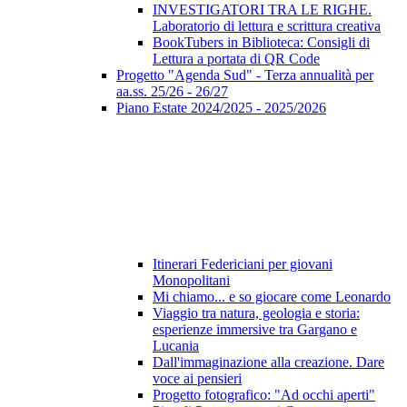
INVESTIGATORI TRA LE RIGHE.
Laboratorio di lettura e scrittura creativa
BookTubers in Biblioteca: Consigli di
Lettura a portata di QR Code
Progetto "Agenda Sud" - Terza annualità per
aa.ss. 25/26 - 26/27
Piano Estate 2024/2025 - 2025/2026
Itinerari Federiciani per giovani
Monopolitani
Mi chiamo... e so giocare come Leonardo
Viaggio tra natura, geologia e storia:
esperienze immersive tra Gargano e
Lucania
Dall'immaginazione alla creazione. Dare
voce ai pensieri
Progetto fotografico: "Ad occhi aperti"