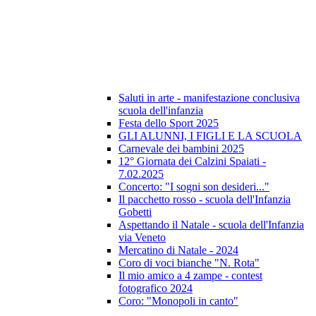
Saluti in arte - manifestazione conclusiva
scuola dell'infanzia
Festa dello Sport 2025
GLI ALUNNI, I FIGLI E LA SCUOLA
Carnevale dei bambini 2025
12° Giornata dei Calzini Spaiati -
7.02.2025
Concerto: "I sogni son desideri..."
Il pacchetto rosso - scuola dell'Infanzia
Gobetti
Aspettando il Natale - scuola dell'Infanzia
via Veneto
Mercatino di Natale - 2024
Coro di voci bianche "N. Rota"
Il mio amico a 4 zampe - contest
fotografico 2024
Coro: "Monopoli in canto"