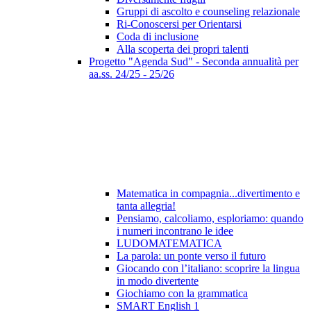
Gruppi di ascolto e counseling relazionale
Ri-Conoscersi per Orientarsi
Coda di inclusione
Alla scoperta dei propri talenti
Progetto "Agenda Sud" - Seconda annualità per
aa.ss. 24/25 - 25/26
Matematica in compagnia...divertimento e
tanta allegria!
Pensiamo, calcoliamo, esploriamo: quando
i numeri incontrano le idee
LUDOMATEMATICA
La parola: un ponte verso il futuro
Giocando con l’italiano: scoprire la lingua
in modo divertente
Giochiamo con la grammatica
SMART English 1