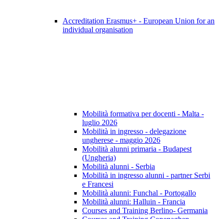
Accreditation Erasmus+ - European Union for an
individual organisation
Mobilità formativa per docenti - Malta -
luglio 2026
Mobilità in ingresso - delegazione
ungherese - maggio 2026
Mobilità alunni primaria - Budapest
(Ungheria)
Mobilità alunni - Serbia
Mobilità in ingresso alunni - partner Serbi
e Francesi
Mobilità alunni: Funchal - Portogallo
Mobilità alunni: Halluin - Francia
Courses and Training Berlino- Germania