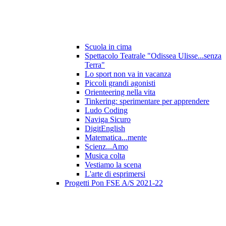
Scuola in cima
Spettacolo Teatrale "Odissea Ulisse...senza
Terra"
Lo sport non va in vacanza
Piccoli grandi agonisti
Orienteering nella vita
Tinkering: sperimentare per apprendere
Ludo Coding
Naviga Sicuro
DigitEnglish
Matematica...mente
Scienz...Amo
Musica colta
Vestiamo la scena
L'arte di esprimersi
Progetti Pon FSE A/S 2021-22