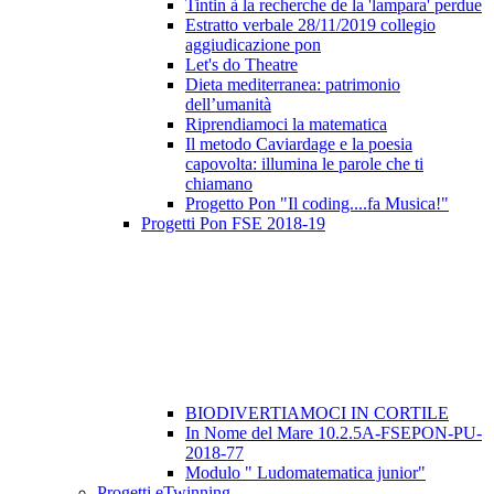
Tintin à la recherche de la 'lampara' perdue
Estratto verbale 28/11/2019 collegio
aggiudicazione pon
Let's do Theatre
Dieta mediterranea: patrimonio
dell’umanità
Riprendiamoci la matematica
Il metodo Caviardage e la poesia
capovolta: illumina le parole che ti
chiamano
Progetto Pon "Il coding....fa Musica!"
Progetti Pon FSE 2018-19
BIODIVERTIAMOCI IN CORTILE
In Nome del Mare 10.2.5A-FSEPON-PU-
2018-77
Modulo " Ludomatematica junior"
Progetti eTwinning