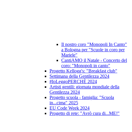
Il nostro coro "Monopoli In Canto"
a Bologna per "Scuole in coro per
Mariele"
CantiAMO il Natale - Concerto del
coro: "Monopoli in canto"
Progetto Kellogg's: "Breakfast club"
Settimana della Gentilezza 2024
#IoLeggoPERCHÈ 2024
Artisti gentili: giornata mondiale della
Gentilezza 2024
Progetto scuola - famiglia: "Scuola
in...cima" 2025
EU Code Week 2024
Progetto di rete: "Avrò cura di...ME!"