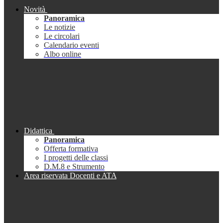
Novità
Panoramica
Le notizie
Le circolari
Calendario eventi
Albo online
Didattica
Panoramica
Offerta formativa
I progetti delle classi
D.M.8 e Strumento
Area riservata Docenti e ATA