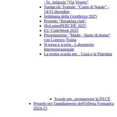
- Sc. infanzia "Via Veneto"
Spettacolo Teatrale: "Canto di Natale" -
14/15 dicembre
Settimana della Gentilezza 2025
Progetto "Breakfast club"
#IoLeggoPERCHÈ 2025
EU CodeWeek 2025
Presentazione: "Madri - Storie di donne"
con Lorenzo Traina
Si torna a scuola - Laboratorio
Intergenerazionale
La nostra scuola per... Gaza e la Palestina
Scuole per...promuovere la PACE
Progetti per l'ampliamento dell'Offerta Formativa
2024-25