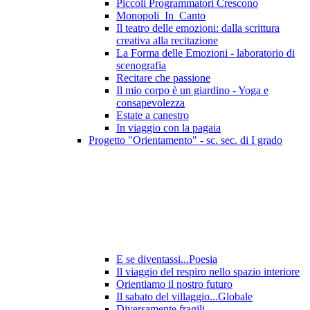
Piccoli Programmatori Crescono
Monopoli_In_Canto
Il teatro delle emozioni: dalla scrittura
creativa alla recitazione
La Forma delle Emozioni - laboratorio di
scenografia
Recitare che passione
Il mio corpo è un giardino - Yoga e
consapevolezza
Estate a canestro
In viaggio con la pagaia
Progetto "Orientamento" - sc. sec. di I grado
E se diventassi...Poesia
Il viaggio del respiro nello spazio interiore
Orientiamo il nostro futuro
Il sabato del villaggio...Globale
Diversamente fragili