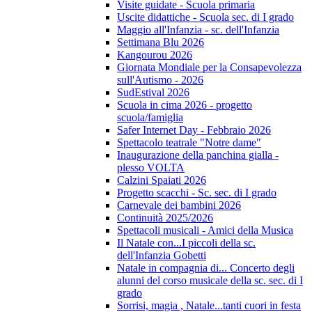
Visite guidate - Scuola primaria
Uscite didattiche - Scuola sec. di I grado
Maggio all'Infanzia - sc. dell'Infanzia
Settimana Blu 2026
Kangourou 2026
Giornata Mondiale per la Consapevolezza
sull'Autismo - 2026
SudEstival 2026
Scuola in cima 2026 - progetto
scuola/famiglia
Safer Internet Day - Febbraio 2026
Spettacolo teatrale "Notre dame"
Inaugurazione della panchina gialla -
plesso VOLTA
Calzini Spaiati 2026
Progetto scacchi - Sc. sec. di I grado
Carnevale dei bambini 2026
Continuità 2025/2026
Spettacoli musicali - Amici della Musica
Il Natale con...I piccoli della sc.
dell'Infanzia Gobetti
Natale in compagnia di... Concerto degli
alunni del corso musicale della sc. sec. di I
grado
Sorrisi, magia , Natale...tanti cuori in festa