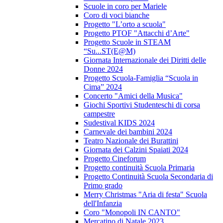
Scuole in coro per Mariele
Coro di voci bianche
Progetto "L’orto a scuola"
Progetto PTOF "Attacchi d’Arte"
Progetto Scuole in STEAM
“Su...ST(E@M)
Giornata Internazionale dei Diritti delle
Donne 2024
Progetto Scuola-Famiglia “Scuola in
Cima” 2024
Concerto "Amici della Musica"
Giochi Sportivi Studenteschi di corsa
campestre
Sudestival KIDS 2024
Carnevale dei bambini 2024
Teatro Nazionale dei Burattini
Giornata dei Calzini Spaiati 2024
Progetto Cineforum
Progetto continuità Scuola Primaria
Progetto Continuità Scuola Secondaria di
Primo grado
Merry Christmas "Aria di festa" Scuola
dell'Infanzia
Coro "Monopoli IN CANTO"
Mercatino di Natale 2023