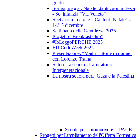
grado
Sorrisi, magia , Natale...tanti cuori in festa
- Sc. infanzia "Via Veneto"
Spettacolo Teatrale: "Canto di Natale" -
14/15 dicembre
Settimana della Gentilezza 2025
Progetto "Breakfast club"
#IoLeggoPERCHÈ 2025
EU CodeWeek 2025
Presentazione: "Madri - Storie di donne"
con Lorenzo Traina
Si torna a scuola - Laboratorio
Intergenerazionale
La nostra scuola per... Gaza e la Palestina
Scuole per...promuovere la PACE
Progetti per l'ampliamento dell'Offerta Formativa