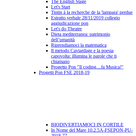
The English Stage
Let's Start
Tintin à la recherche de la 'lampara' perdue
Estratto verbale 28/11/2019 collegio
aggiudicazione pon
Let's do Theatre
Dieta mediterranea: patrimonio
dell’umanità
Riprendiamoci la matematica
Il metodo Caviardage e la poesia
capovolta: illumina le parole che ti
chiamano
Progetto Pon "Il coding....fa Musica!"
Progetti Pon FSE 2018-19
BIODIVERTIAMOCI IN CORTILE
In Nome del Mare 10.2.5A-FSEPON-PU-
2018-77