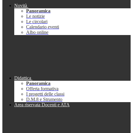
Novità
Panoramica
Le notizie
Le circolari
Calendario eventi
Albo online
Didattica
Panoramica
Offerta formativa
I progetti delle classi
D.M.8 e Strumento
Area riservata Docenti e ATA