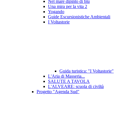
Nel mare dipinto di blu
Una mira per la vita 2
Yogando
Guide Escursionistiche Ambientali
I Voltastorie
Guida turistica: "I Voltastorie"
L'Aria di Masseria...
SALUTE A TAVOLA
L'ALVEARE: scuola di civiltà
Progetto "Agenda Sud"