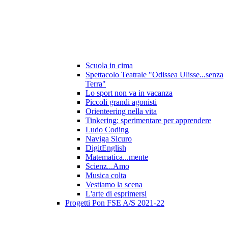
Scuola in cima
Spettacolo Teatrale "Odissea Ulisse...senza
Terra"
Lo sport non va in vacanza
Piccoli grandi agonisti
Orienteering nella vita
Tinkering: sperimentare per apprendere
Ludo Coding
Naviga Sicuro
DigitEnglish
Matematica...mente
Scienz...Amo
Musica colta
Vestiamo la scena
L'arte di esprimersi
Progetti Pon FSE A/S 2021-22