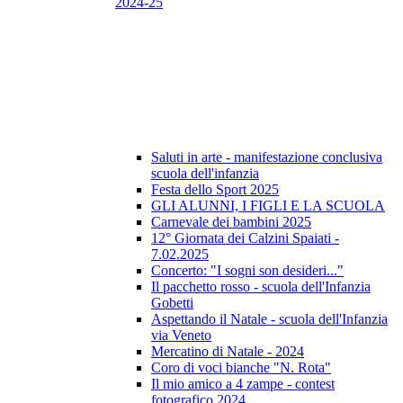
2024-25
Saluti in arte - manifestazione conclusiva
scuola dell'infanzia
Festa dello Sport 2025
GLI ALUNNI, I FIGLI E LA SCUOLA
Carnevale dei bambini 2025
12° Giornata dei Calzini Spaiati -
7.02.2025
Concerto: "I sogni son desideri..."
Il pacchetto rosso - scuola dell'Infanzia
Gobetti
Aspettando il Natale - scuola dell'Infanzia
via Veneto
Mercatino di Natale - 2024
Coro di voci bianche "N. Rota"
Il mio amico a 4 zampe - contest
fotografico 2024