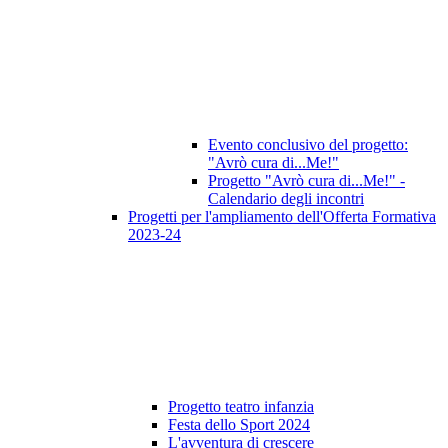
Evento conclusivo del progetto:
"Avrò cura di...Me!"
Progetto "Avrò cura di...Me!" -
Calendario degli incontri
Progetti per l'ampliamento dell'Offerta Formativa
2023-24
Progetto teatro infanzia
Festa dello Sport 2024
L'avventura di crescere