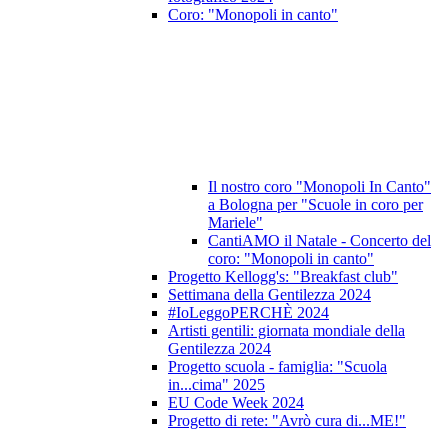
Coro: "Monopoli in canto"
Il nostro coro "Monopoli In Canto"
a Bologna per "Scuole in coro per
Mariele"
CantiAMO il Natale - Concerto del
coro: "Monopoli in canto"
Progetto Kellogg's: "Breakfast club"
Settimana della Gentilezza 2024
#IoLeggoPERCHÈ 2024
Artisti gentili: giornata mondiale della
Gentilezza 2024
Progetto scuola - famiglia: "Scuola
in...cima" 2025
EU Code Week 2024
Progetto di rete: "Avrò cura di...ME!"