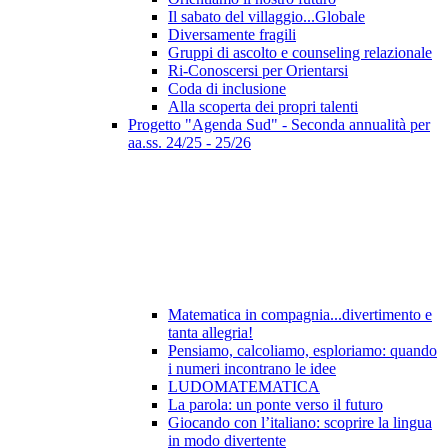
Il sabato del villaggio...Globale
Diversamente fragili
Gruppi di ascolto e counseling relazionale
Ri-Conoscersi per Orientarsi
Coda di inclusione
Alla scoperta dei propri talenti
Progetto "Agenda Sud" - Seconda annualità per
aa.ss. 24/25 - 25/26
Matematica in compagnia...divertimento e
tanta allegria!
Pensiamo, calcoliamo, esploriamo: quando
i numeri incontrano le idee
LUDOMATEMATICA
La parola: un ponte verso il futuro
Giocando con l’italiano: scoprire la lingua
in modo divertente