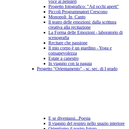
voce ai pensieri
Progetto fotografico: "Ad occhi aperti"
Piccoli Programmatori Crescono
Monopoli_In_Canto
Il teatro delle emozioni: dalla scrittura
creativa alla recitazione
La Forma delle Emozioni - laboratorio di
scenografia
Recitare che passione
Il mio corpo è un giardino - Yoga e
consapevolezza
Estate a canestro
In viaggio con la pagaia
Progetto "Orientamento" - sc. sec. di I grado
E se diventassi...Poesia
Il viaggio del respiro nello spazio interiore
Orientiamo il nostro futuro