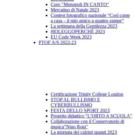
Coro "Monopoli IN CANTO"
Mercatino di Natale 2023
Contest fotografico nazionale “Così come
a casa – il mio amico a quattro zampe”
La settimana della Gentilezza 2023
#IOLEGGOPERCHÉ 2023
EU Code Week 2023
PTOF A/S 2022-23
Certificazione Trinity College London
STOP AL BULLISMO E
CYBERBULLISMO
FESTA DELLO SPORT 2023
Progetto didattico “L’ORTO A SCUOLA"
Collaborazione con il Conservatorio di
musica"Nino Rota"
La giornata dei calzini spaiati 2023