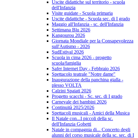
Uscite didattiche sul territorio - scuola
dell'Infanzia
Visite guidate - Scuola primaria
Uscite didattiche - Scuola sec. di I grado
Maggio all'Infanzia - sc. dell'Infanzia
Settimana Blu 2026
Kangourou 2026
Giornata Mondiale per la Consapevolezza
sull'Autismo - 2026
SudEstival 2026
Scuola in cima 2026 - progetto
scuola/famiglia
Safer Internet Day - Febbraio 2026
Spettacolo teatrale "Notre dame"
Inaugurazione della panchina gialla -
plesso VOLTA
Calzini Spaiati 2026
Progetto scacchi - Sc. sec. di I grado
Carnevale dei bambini 2026
Continuità 2025/2026
Spettacoli musicali - Amici della Musica
Il Natale con...I piccoli della sc.
dell'Infanzia Gobetti
Natale in compagnia di... Concerto degli
alunni del corso musicale della sc. sec. di I