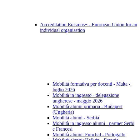
Accreditation Erasmus+ - European Union for an
individual organisation
Mobilità formativa per docenti - Malta -
luglio 2026
Mobilità in ingresso - delegazione
ungherese - maggio 2026
Mobilità alunni primaria - Budapest
(Ungheria)
Mobilità alunni - Serbia
Mobilità in ingresso alunni - partner Serbi
e Francesi
Mobilità alunni: Funchal - Portogallo