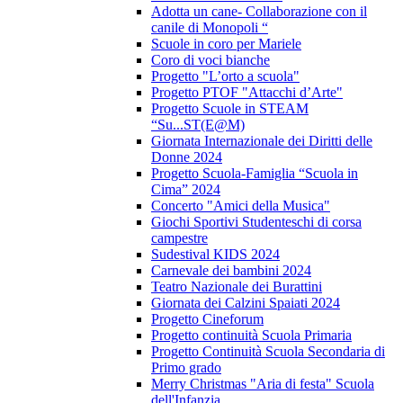
Adotta un cane- Collaborazione con il
canile di Monopoli “
Scuole in coro per Mariele
Coro di voci bianche
Progetto "L’orto a scuola"
Progetto PTOF "Attacchi d’Arte"
Progetto Scuole in STEAM
“Su...ST(E@M)
Giornata Internazionale dei Diritti delle
Donne 2024
Progetto Scuola-Famiglia “Scuola in
Cima” 2024
Concerto "Amici della Musica"
Giochi Sportivi Studenteschi di corsa
campestre
Sudestival KIDS 2024
Carnevale dei bambini 2024
Teatro Nazionale dei Burattini
Giornata dei Calzini Spaiati 2024
Progetto Cineforum
Progetto continuità Scuola Primaria
Progetto Continuità Scuola Secondaria di
Primo grado
Merry Christmas "Aria di festa" Scuola
dell'Infanzia