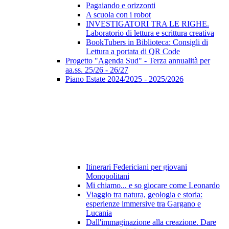
Pagaiando e orizzonti
A scuola con i robot
INVESTIGATORI TRA LE RIGHE.
Laboratorio di lettura e scrittura creativa
BookTubers in Biblioteca: Consigli di
Lettura a portata di QR Code
Progetto "Agenda Sud" - Terza annualità per
aa.ss. 25/26 - 26/27
Piano Estate 2024/2025 - 2025/2026
Itinerari Federiciani per giovani
Monopolitani
Mi chiamo... e so giocare come Leonardo
Viaggio tra natura, geologia e storia:
esperienze immersive tra Gargano e
Lucania
Dall'immaginazione alla creazione. Dare