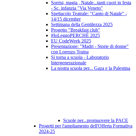
Sorrisi, magia , Natale...tanti cuori in festa
- Sc. infanzia "Via Veneto"
Spettacolo Teatrale: "Canto di Natale" -
14/15 dicembre
Settimana della Gentilezza 2025
Progetto "Breakfast club"
#IoLeggoPERCHÈ 2025
EU CodeWeek 2025
Presentazione: "Madri - Storie di donne"
con Lorenzo Traina
Si torna a scuola - Laboratorio
Intergenerazionale
La nostra scuola per... Gaza e la Palestina
Scuole per...promuovere la PACE
Progetti per l'ampliamento dell'Offerta Formativa
2024-25