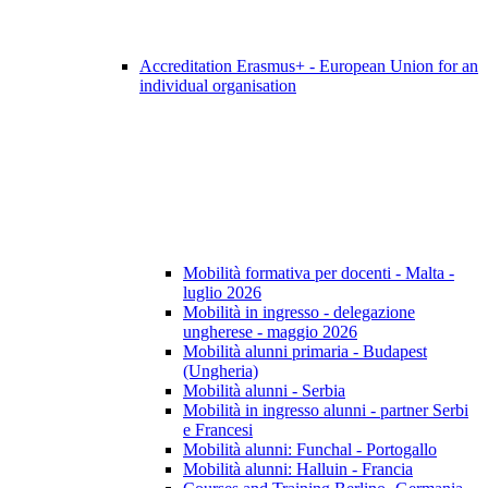
Accreditation Erasmus+ - European Union for an
individual organisation
Mobilità formativa per docenti - Malta -
luglio 2026
Mobilità in ingresso - delegazione
ungherese - maggio 2026
Mobilità alunni primaria - Budapest
(Ungheria)
Mobilità alunni - Serbia
Mobilità in ingresso alunni - partner Serbi
e Francesi
Mobilità alunni: Funchal - Portogallo
Mobilità alunni: Halluin - Francia