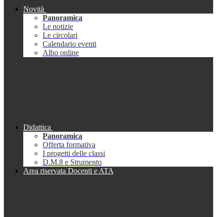
Novità
Panoramica
Le notizie
Le circolari
Calendario eventi
Albo online
Didattica
Panoramica
Offerta formativa
I progetti delle classi
D.M.8 e Strumento
Area riservata Docenti e ATA