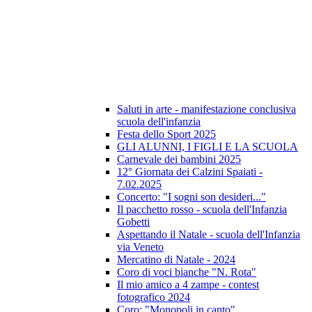
Saluti in arte - manifestazione conclusiva
scuola dell'infanzia
Festa dello Sport 2025
GLI ALUNNI, I FIGLI E LA SCUOLA
Carnevale dei bambini 2025
12° Giornata dei Calzini Spaiati -
7.02.2025
Concerto: "I sogni son desideri..."
Il pacchetto rosso - scuola dell'Infanzia
Gobetti
Aspettando il Natale - scuola dell'Infanzia
via Veneto
Mercatino di Natale - 2024
Coro di voci bianche "N. Rota"
Il mio amico a 4 zampe - contest
fotografico 2024
Coro: "Monopoli in canto"