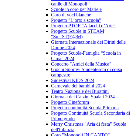
canile di Monopoli “
Scuole in coro per Mariele
Coro di voci bianche
Progetto "L’orto a scuola"
Progetto PTOF "Attacchi d’Arte"
Progetto Scuole in STEAM
“Su...ST(E@M)
Giornata Internazionale dei Diritti delle
Donne 2024
Progetto Scuola-Famiglia “Scuola in
Cima” 2024
Concerto "Amici della Musica"
Giochi Sportivi Studenteschi di corsa
campestre
Sudestival KIDS 2024
Carnevale dei bambini 2024
Teatro Nazionale dei Burattini
Giornata dei Calzini Spaiati 2024
Progetto Cineforum
Progetto continuità Scuola Primaria
Progetto Continuità Scuola Secondaria di
Primo grado
Merry Christmas "Aria di festa" Scuola
dell'Infanzia
Coro "Monopoli IN CANTO"