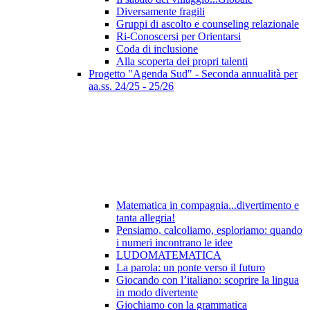
Diversamente fragili
Gruppi di ascolto e counseling relazionale
Ri-Conoscersi per Orientarsi
Coda di inclusione
Alla scoperta dei propri talenti
Progetto "Agenda Sud" - Seconda annualità per
aa.ss. 24/25 - 25/26
Matematica in compagnia...divertimento e
tanta allegria!
Pensiamo, calcoliamo, esploriamo: quando
i numeri incontrano le idee
LUDOMATEMATICA
La parola: un ponte verso il futuro
Giocando con l’italiano: scoprire la lingua
in modo divertente
Giochiamo con la grammatica