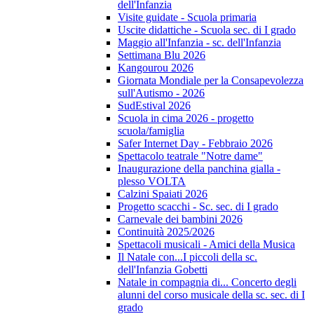
dell'Infanzia
Visite guidate - Scuola primaria
Uscite didattiche - Scuola sec. di I grado
Maggio all'Infanzia - sc. dell'Infanzia
Settimana Blu 2026
Kangourou 2026
Giornata Mondiale per la Consapevolezza
sull'Autismo - 2026
SudEstival 2026
Scuola in cima 2026 - progetto
scuola/famiglia
Safer Internet Day - Febbraio 2026
Spettacolo teatrale "Notre dame"
Inaugurazione della panchina gialla -
plesso VOLTA
Calzini Spaiati 2026
Progetto scacchi - Sc. sec. di I grado
Carnevale dei bambini 2026
Continuità 2025/2026
Spettacoli musicali - Amici della Musica
Il Natale con...I piccoli della sc.
dell'Infanzia Gobetti
Natale in compagnia di... Concerto degli
alunni del corso musicale della sc. sec. di I
grado