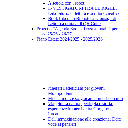
A scuola con i robot
INVESTIGATORI TRA LE RIGHE.
Laboratorio di lettura e scrittura creativa
BookTubers in Biblioteca: Consigli di
Lettura a portata di QR Code
Progetto "Agenda Sud" - Terza annualità per
aa.ss. 25/26 - 26/27
Piano Estate 2024/2025 - 2025/2026
Itinerari Federiciani per giovani
Monopolitani
Mi chiamo... e so giocare come Leonardo
Viaggio tra natura, geologia e storia:
esperienze immersive tra Gargano e
Lucania
Dall'immaginazione alla creazione. Dare
voce ai pensieri