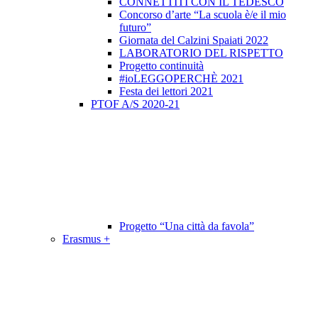
CONNETTITI CON IL TEDESCO
Concorso d’arte “La scuola è/e il mio
futuro”
Giornata del Calzini Spaiati 2022
LABORATORIO DEL RISPETTO
Progetto continuità
#ioLEGGOPERCHÈ 2021
Festa dei lettori 2021
PTOF A/S 2020-21
Progetto “Una città da favola”
Erasmus +