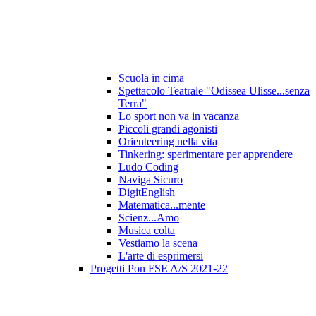
Scuola in cima
Spettacolo Teatrale "Odissea Ulisse...senza
Terra"
Lo sport non va in vacanza
Piccoli grandi agonisti
Orienteering nella vita
Tinkering: sperimentare per apprendere
Ludo Coding
Naviga Sicuro
DigitEnglish
Matematica...mente
Scienz...Amo
Musica colta
Vestiamo la scena
L'arte di esprimersi
Progetti Pon FSE A/S 2021-22