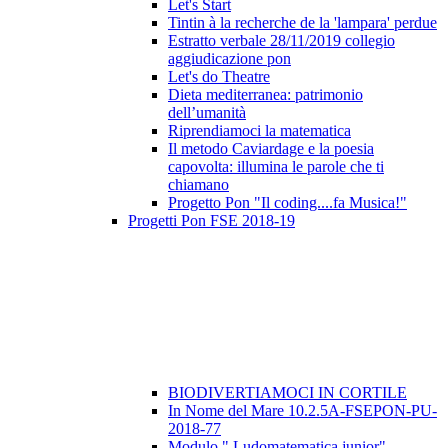
Let's Start
Tintin à la recherche de la 'lampara' perdue
Estratto verbale 28/11/2019 collegio
aggiudicazione pon
Let's do Theatre
Dieta mediterranea: patrimonio
dell’umanità
Riprendiamoci la matematica
Il metodo Caviardage e la poesia
capovolta: illumina le parole che ti
chiamano
Progetto Pon "Il coding....fa Musica!"
Progetti Pon FSE 2018-19
BIODIVERTIAMOCI IN CORTILE
In Nome del Mare 10.2.5A-FSEPON-PU-
2018-77
Modulo " Ludomatematica junior"