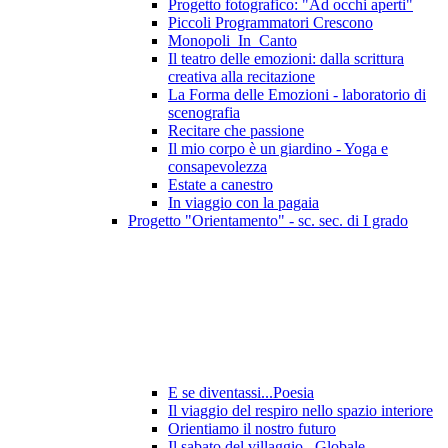
Progetto fotografico: "Ad occhi aperti"
Piccoli Programmatori Crescono
Monopoli_In_Canto
Il teatro delle emozioni: dalla scrittura
creativa alla recitazione
La Forma delle Emozioni - laboratorio di
scenografia
Recitare che passione
Il mio corpo è un giardino - Yoga e
consapevolezza
Estate a canestro
In viaggio con la pagaia
Progetto "Orientamento" - sc. sec. di I grado
E se diventassi...Poesia
Il viaggio del respiro nello spazio interiore
Orientiamo il nostro futuro
Il sabato del villaggio...Globale