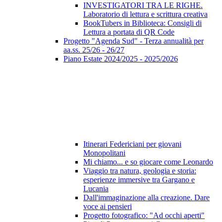
INVESTIGATORI TRA LE RIGHE.
Laboratorio di lettura e scrittura creativa
BookTubers in Biblioteca: Consigli di
Lettura a portata di QR Code
Progetto "Agenda Sud" - Terza annualità per
aa.ss. 25/26 - 26/27
Piano Estate 2024/2025 - 2025/2026
Itinerari Federiciani per giovani
Monopolitani
Mi chiamo... e so giocare come Leonardo
Viaggio tra natura, geologia e storia:
esperienze immersive tra Gargano e
Lucania
Dall'immaginazione alla creazione. Dare
voce ai pensieri
Progetto fotografico: "Ad occhi aperti"