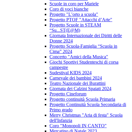
Scuole in coro per Mariele
Coro di voci bianche
Progetto "L’orto a scuola"
Progetto PTOF "Attacchi d’Arte"
Progetto Scuole in STEAM
“Su...ST(E@M)
Giornata Internazionale dei Diritti delle
Donne 2024
Progetto Scuola-Famiglia “Scuola in
Cima” 2024
Concerto "Amici della Musica"
Giochi Sportivi Studenteschi di corsa
campestre
Sudestival KIDS 2024
Carnevale dei bambini 2024
Teatro Nazionale dei Burattini
Giornata dei Calzini Spaiati 2024
Progetto Cineforum
Progetto continuità Scuola Primaria
Progetto Continuità Scuola Secondaria di
Primo grado
Merry Christmas "Aria di festa" Scuola
dell'Infanzia
Coro "Monopoli IN CANTO"
Mercatino di Natale 2023