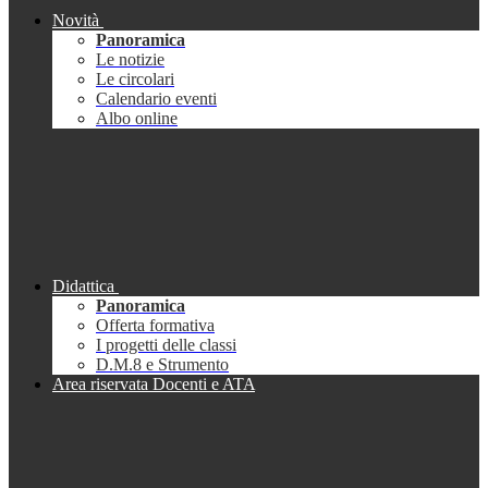
Novità
Panoramica
Le notizie
Le circolari
Calendario eventi
Albo online
Didattica
Panoramica
Offerta formativa
I progetti delle classi
D.M.8 e Strumento
Area riservata Docenti e ATA