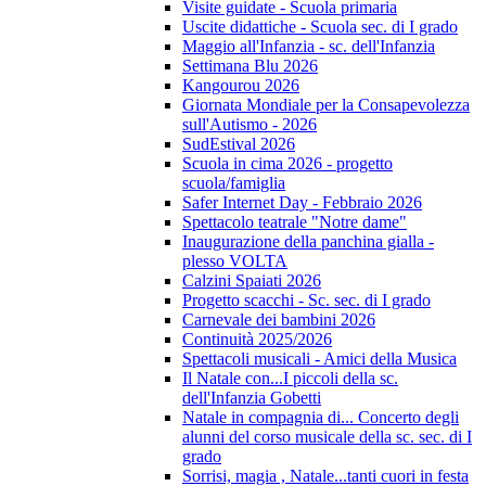
Visite guidate - Scuola primaria
Uscite didattiche - Scuola sec. di I grado
Maggio all'Infanzia - sc. dell'Infanzia
Settimana Blu 2026
Kangourou 2026
Giornata Mondiale per la Consapevolezza
sull'Autismo - 2026
SudEstival 2026
Scuola in cima 2026 - progetto
scuola/famiglia
Safer Internet Day - Febbraio 2026
Spettacolo teatrale "Notre dame"
Inaugurazione della panchina gialla -
plesso VOLTA
Calzini Spaiati 2026
Progetto scacchi - Sc. sec. di I grado
Carnevale dei bambini 2026
Continuità 2025/2026
Spettacoli musicali - Amici della Musica
Il Natale con...I piccoli della sc.
dell'Infanzia Gobetti
Natale in compagnia di... Concerto degli
alunni del corso musicale della sc. sec. di I
grado
Sorrisi, magia , Natale...tanti cuori in festa