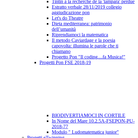
Tintin à la recherche de la 'lampara' perdue
Estratto verbale 28/11/2019 collegio
aggiudicazione pon
Let's do Theatre
Dieta mediterranea: patrimonio
dell’umanità
Riprendiamoci la matematica
Il metodo Caviardage e la poesia
capovolta: illumina le parole che ti
chiamano
Progetto Pon "Il coding....fa Musica!"
Progetti Pon FSE 2018-19
BIODIVERTIAMOCI IN CORTILE
In Nome del Mare 10.2.5A-FSEPON-PU-
2018-77
Modulo " Ludomatematica junior"
Progetti eTwinning