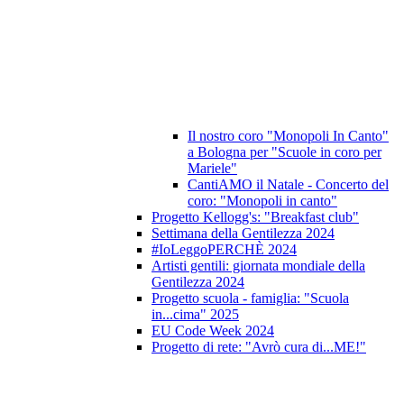
Il nostro coro "Monopoli In Canto"
a Bologna per "Scuole in coro per
Mariele"
CantiAMO il Natale - Concerto del
coro: "Monopoli in canto"
Progetto Kellogg's: "Breakfast club"
Settimana della Gentilezza 2024
#IoLeggoPERCHÈ 2024
Artisti gentili: giornata mondiale della
Gentilezza 2024
Progetto scuola - famiglia: "Scuola
in...cima" 2025
EU Code Week 2024
Progetto di rete: "Avrò cura di...ME!"