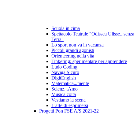
Scuola in cima
Spettacolo Teatrale "Odissea Ulisse...senza
Terra"
Lo sport non va in vacanza
Piccoli grandi agonisti
Orienteering nella vita
Tinkering: sperimentare per apprendere
Ludo Coding
Naviga Sicuro
DigitEnglish
Matematica...mente
Scienz...Amo
Musica colta
Vestiamo la scena
L'arte di esprimersi
Progetti Pon FSE A/S 2021-22