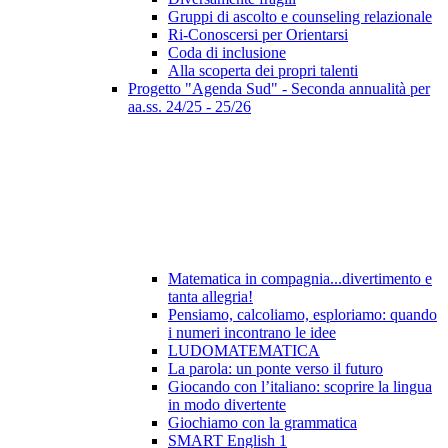
Gruppi di ascolto e counseling relazionale
Ri-Conoscersi per Orientarsi
Coda di inclusione
Alla scoperta dei propri talenti
Progetto "Agenda Sud" - Seconda annualità per
aa.ss. 24/25 - 25/26
Matematica in compagnia...divertimento e
tanta allegria!
Pensiamo, calcoliamo, esploriamo: quando
i numeri incontrano le idee
LUDOMATEMATICA
La parola: un ponte verso il futuro
Giocando con l’italiano: scoprire la lingua
in modo divertente
Giochiamo con la grammatica
SMART English 1