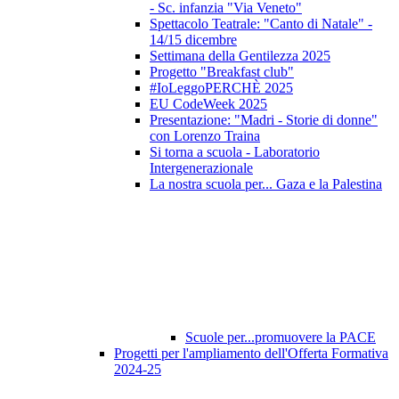
- Sc. infanzia "Via Veneto"
Spettacolo Teatrale: "Canto di Natale" -
14/15 dicembre
Settimana della Gentilezza 2025
Progetto "Breakfast club"
#IoLeggoPERCHÈ 2025
EU CodeWeek 2025
Presentazione: "Madri - Storie di donne"
con Lorenzo Traina
Si torna a scuola - Laboratorio
Intergenerazionale
La nostra scuola per... Gaza e la Palestina
Scuole per...promuovere la PACE
Progetti per l'ampliamento dell'Offerta Formativa
2024-25