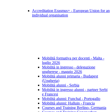
Accreditation Erasmus+ - European Union for an
individual organisation
Mobilità formativa per docenti - Malta -
luglio 2026
Mobilità in ingresso - delegazione
ungherese - maggio 2026
Mobilità alunni primaria - Budapest
(Ungheria)
Mobilità alunni - Serbia
Mobilità in ingresso alunni - partner Serbi
e Francesi
Mobilità alunni: Funchal - Portogallo
Mobilità alunni: Halluin - Francia
Courses and Training Berlino- Germania