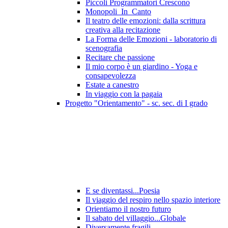
Piccoli Programmatori Crescono
Monopoli_In_Canto
Il teatro delle emozioni: dalla scrittura
creativa alla recitazione
La Forma delle Emozioni - laboratorio di
scenografia
Recitare che passione
Il mio corpo è un giardino - Yoga e
consapevolezza
Estate a canestro
In viaggio con la pagaia
Progetto "Orientamento" - sc. sec. di I grado
E se diventassi...Poesia
Il viaggio del respiro nello spazio interiore
Orientiamo il nostro futuro
Il sabato del villaggio...Globale
Diversamente fragili