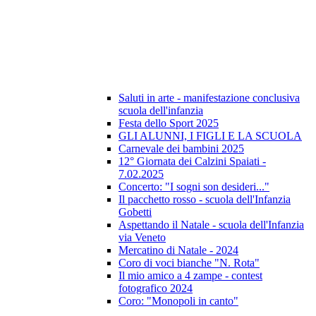
Saluti in arte - manifestazione conclusiva
scuola dell'infanzia
Festa dello Sport 2025
GLI ALUNNI, I FIGLI E LA SCUOLA
Carnevale dei bambini 2025
12° Giornata dei Calzini Spaiati -
7.02.2025
Concerto: "I sogni son desideri..."
Il pacchetto rosso - scuola dell'Infanzia
Gobetti
Aspettando il Natale - scuola dell'Infanzia
via Veneto
Mercatino di Natale - 2024
Coro di voci bianche "N. Rota"
Il mio amico a 4 zampe - contest
fotografico 2024
Coro: "Monopoli in canto"