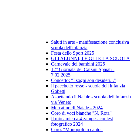
Saluti in arte - manifestazione conclusiva
scuola dell'infanzia
Festa dello Sport 2025
GLI ALUNNI, I FIGLI E LA SCUOLA
Carnevale dei bambini 2025
12° Giornata dei Calzini Spaiati -
7.02.2025
Concerto: "I sogni son desideri..."
Il pacchetto rosso - scuola dell'Infanzia
Gobetti
Aspettando il Natale - scuola dell'Infanzia
via Veneto
Mercatino di Natale - 2024
Coro di voci bianche "N. Rota"
Il mio amico a 4 zampe - contest
fotografico 2024
Coro: "Monopoli in canto"