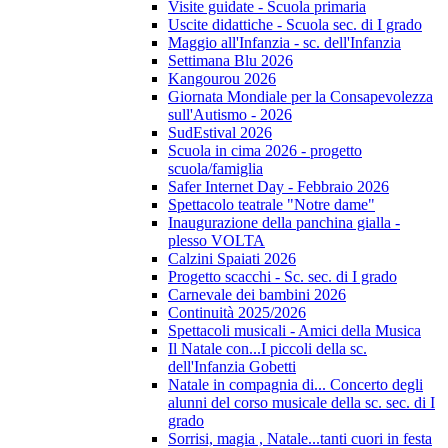
Visite guidate - Scuola primaria
Uscite didattiche - Scuola sec. di I grado
Maggio all'Infanzia - sc. dell'Infanzia
Settimana Blu 2026
Kangourou 2026
Giornata Mondiale per la Consapevolezza
sull'Autismo - 2026
SudEstival 2026
Scuola in cima 2026 - progetto
scuola/famiglia
Safer Internet Day - Febbraio 2026
Spettacolo teatrale "Notre dame"
Inaugurazione della panchina gialla -
plesso VOLTA
Calzini Spaiati 2026
Progetto scacchi - Sc. sec. di I grado
Carnevale dei bambini 2026
Continuità 2025/2026
Spettacoli musicali - Amici della Musica
Il Natale con...I piccoli della sc.
dell'Infanzia Gobetti
Natale in compagnia di... Concerto degli
alunni del corso musicale della sc. sec. di I
grado
Sorrisi, magia , Natale...tanti cuori in festa