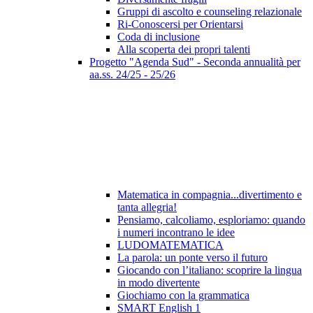
Gruppi di ascolto e counseling relazionale
Ri-Conoscersi per Orientarsi
Coda di inclusione
Alla scoperta dei propri talenti
Progetto "Agenda Sud" - Seconda annualità per
aa.ss. 24/25 - 25/26
Matematica in compagnia...divertimento e
tanta allegria!
Pensiamo, calcoliamo, esploriamo: quando
i numeri incontrano le idee
LUDOMATEMATICA
La parola: un ponte verso il futuro
Giocando con l’italiano: scoprire la lingua
in modo divertente
Giochiamo con la grammatica
SMART English 1