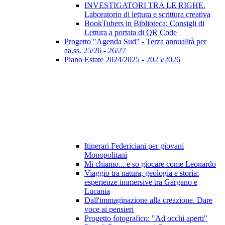
INVESTIGATORI TRA LE RIGHE.
Laboratorio di lettura e scrittura creativa
BookTubers in Biblioteca: Consigli di
Lettura a portata di QR Code
Progetto "Agenda Sud" - Terza annualità per
aa.ss. 25/26 - 26/27
Piano Estate 2024/2025 - 2025/2026
Itinerari Federiciani per giovani
Monopolitani
Mi chiamo... e so giocare come Leonardo
Viaggio tra natura, geologia e storia:
esperienze immersive tra Gargano e
Lucania
Dall'immaginazione alla creazione. Dare
voce ai pensieri
Progetto fotografico: "Ad occhi aperti"