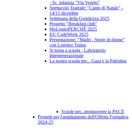
- Sc. infanzia "Via Veneto"
Spettacolo Teatrale: "Canto di Natale" -
14/15 dicembre
Settimana della Gentilezza 2025
Progetto "Breakfast club"
#IoLeggoPERCHÈ 2025
EU CodeWeek 2025
Presentazione: "Madri - Storie di donne"
con Lorenzo Traina
Si torna a scuola - Laboratorio
Intergenerazionale
La nostra scuola per... Gaza e la Palestina
Scuole per...promuovere la PACE
Progetti per l'ampliamento dell'Offerta Formativa
2024-25