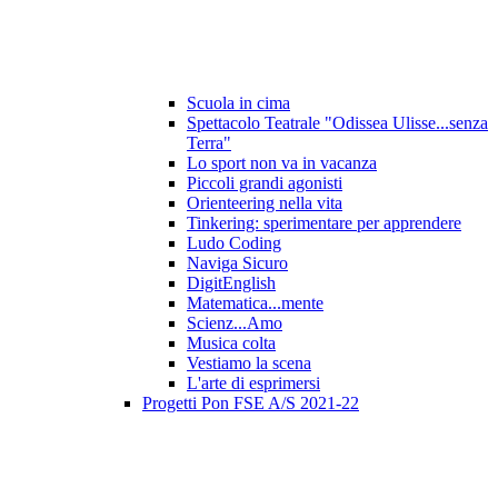
Scuola in cima
Spettacolo Teatrale "Odissea Ulisse...senza
Terra"
Lo sport non va in vacanza
Piccoli grandi agonisti
Orienteering nella vita
Tinkering: sperimentare per apprendere
Ludo Coding
Naviga Sicuro
DigitEnglish
Matematica...mente
Scienz...Amo
Musica colta
Vestiamo la scena
L'arte di esprimersi
Progetti Pon FSE A/S 2021-22