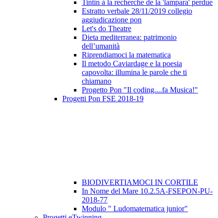
Tintin à la recherche de la 'lampara' perdue
Estratto verbale 28/11/2019 collegio
aggiudicazione pon
Let's do Theatre
Dieta mediterranea: patrimonio
dell’umanità
Riprendiamoci la matematica
Il metodo Caviardage e la poesia
capovolta: illumina le parole che ti
chiamano
Progetto Pon "Il coding....fa Musica!"
Progetti Pon FSE 2018-19
BIODIVERTIAMOCI IN CORTILE
In Nome del Mare 10.2.5A-FSEPON-PU-
2018-77
Modulo " Ludomatematica junior"
Progetti eTwinning