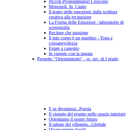
Piccoli Programmatori Crescono
Monopoli_In_Canto
Il teatro delle emozioni: dalla scrittura
creativa alla recitazione
La Forma delle Emozioni - laboratorio di
scenografia
Recitare che passione
Il mio corpo è un giardino - Yoga e
consapevolezza
Estate a canestro
In viaggio con la pagaia
Progetto "Orientamento" - sc. sec. di I grado
E se diventassi...Poesia
Il viaggio del respiro nello spazio interiore
Orientiamo il nostro futuro
Il sabato del villaggio...Globale
Diversamente fragili