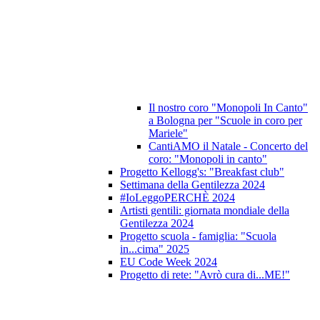
Il nostro coro "Monopoli In Canto"
a Bologna per "Scuole in coro per
Mariele"
CantiAMO il Natale - Concerto del
coro: "Monopoli in canto"
Progetto Kellogg's: "Breakfast club"
Settimana della Gentilezza 2024
#IoLeggoPERCHÈ 2024
Artisti gentili: giornata mondiale della
Gentilezza 2024
Progetto scuola - famiglia: "Scuola
in...cima" 2025
EU Code Week 2024
Progetto di rete: "Avrò cura di...ME!"