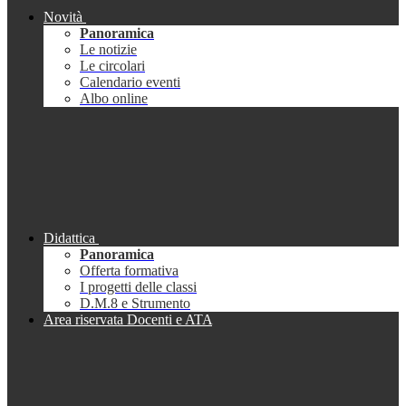
Novità
Panoramica
Le notizie
Le circolari
Calendario eventi
Albo online
Didattica
Panoramica
Offerta formativa
I progetti delle classi
D.M.8 e Strumento
Area riservata Docenti e ATA