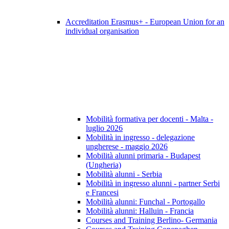
Accreditation Erasmus+ - European Union for an
individual organisation
Mobilità formativa per docenti - Malta -
luglio 2026
Mobilità in ingresso - delegazione
ungherese - maggio 2026
Mobilità alunni primaria - Budapest
(Ungheria)
Mobilità alunni - Serbia
Mobilità in ingresso alunni - partner Serbi
e Francesi
Mobilità alunni: Funchal - Portogallo
Mobilità alunni: Halluin - Francia
Courses and Training Berlino- Germania