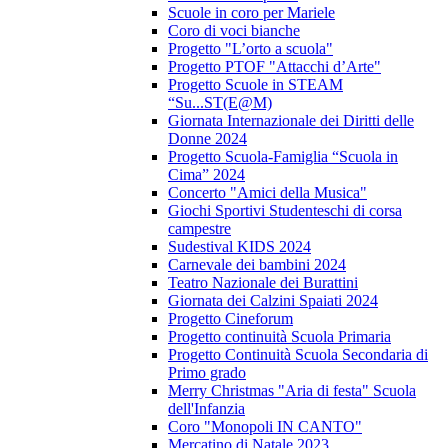
Scuole in coro per Mariele
Coro di voci bianche
Progetto "L’orto a scuola"
Progetto PTOF "Attacchi d’Arte"
Progetto Scuole in STEAM
“Su...ST(E@M)
Giornata Internazionale dei Diritti delle
Donne 2024
Progetto Scuola-Famiglia “Scuola in
Cima” 2024
Concerto "Amici della Musica"
Giochi Sportivi Studenteschi di corsa
campestre
Sudestival KIDS 2024
Carnevale dei bambini 2024
Teatro Nazionale dei Burattini
Giornata dei Calzini Spaiati 2024
Progetto Cineforum
Progetto continuità Scuola Primaria
Progetto Continuità Scuola Secondaria di
Primo grado
Merry Christmas "Aria di festa" Scuola
dell'Infanzia
Coro "Monopoli IN CANTO"
Mercatino di Natale 2023