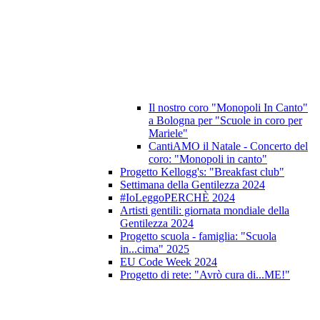
Il nostro coro "Monopoli In Canto"
a Bologna per "Scuole in coro per
Mariele"
CantiAMO il Natale - Concerto del
coro: "Monopoli in canto"
Progetto Kellogg's: "Breakfast club"
Settimana della Gentilezza 2024
#IoLeggoPERCHÈ 2024
Artisti gentili: giornata mondiale della
Gentilezza 2024
Progetto scuola - famiglia: "Scuola
in...cima" 2025
EU Code Week 2024
Progetto di rete: "Avrò cura di...ME!"