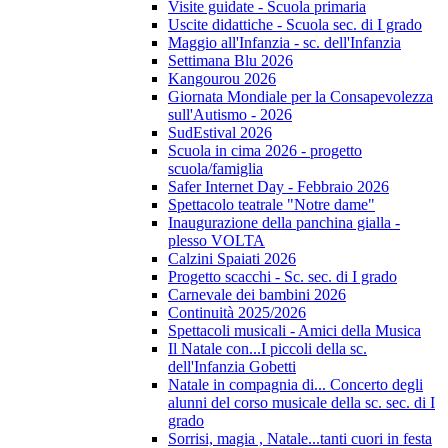
Visite guidate - Scuola primaria
Uscite didattiche - Scuola sec. di I grado
Maggio all'Infanzia - sc. dell'Infanzia
Settimana Blu 2026
Kangourou 2026
Giornata Mondiale per la Consapevolezza
sull'Autismo - 2026
SudEstival 2026
Scuola in cima 2026 - progetto
scuola/famiglia
Safer Internet Day - Febbraio 2026
Spettacolo teatrale "Notre dame"
Inaugurazione della panchina gialla -
plesso VOLTA
Calzini Spaiati 2026
Progetto scacchi - Sc. sec. di I grado
Carnevale dei bambini 2026
Continuità 2025/2026
Spettacoli musicali - Amici della Musica
Il Natale con...I piccoli della sc.
dell'Infanzia Gobetti
Natale in compagnia di... Concerto degli
alunni del corso musicale della sc. sec. di I
grado
Sorrisi, magia , Natale...tanti cuori in festa