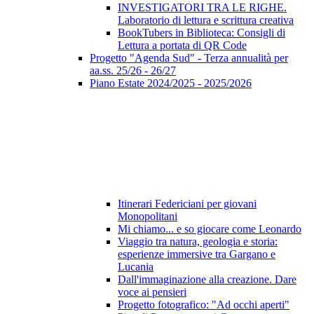
INVESTIGATORI TRA LE RIGHE.
Laboratorio di lettura e scrittura creativa
BookTubers in Biblioteca: Consigli di
Lettura a portata di QR Code
Progetto "Agenda Sud" - Terza annualità per
aa.ss. 25/26 - 26/27
Piano Estate 2024/2025 - 2025/2026
Itinerari Federiciani per giovani
Monopolitani
Mi chiamo... e so giocare come Leonardo
Viaggio tra natura, geologia e storia:
esperienze immersive tra Gargano e
Lucania
Dall'immaginazione alla creazione. Dare
voce ai pensieri
Progetto fotografico: "Ad occhi aperti"