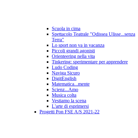
Scuola in cima
Spettacolo Teatrale "Odissea Ulisse...senza
Terra"
Lo sport non va in vacanza
Piccoli grandi agonisti
Orienteering nella vita
Tinkering: sperimentare per apprendere
Ludo Coding
Naviga Sicuro
DigitEnglish
Matematica...mente
Scienz...Amo
Musica colta
Vestiamo la scena
L'arte di esprimersi
Progetti Pon FSE A/S 2021-22