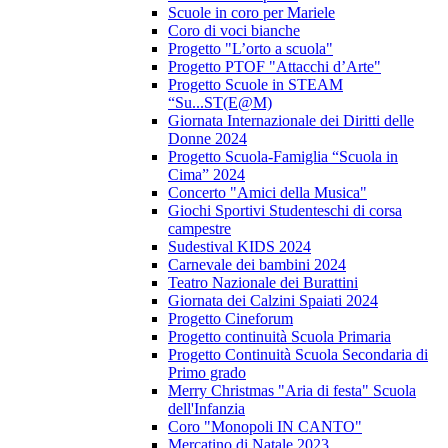
Scuole in coro per Mariele
Coro di voci bianche
Progetto "L’orto a scuola"
Progetto PTOF "Attacchi d’Arte"
Progetto Scuole in STEAM
“Su...ST(E@M)
Giornata Internazionale dei Diritti delle
Donne 2024
Progetto Scuola-Famiglia “Scuola in
Cima” 2024
Concerto "Amici della Musica"
Giochi Sportivi Studenteschi di corsa
campestre
Sudestival KIDS 2024
Carnevale dei bambini 2024
Teatro Nazionale dei Burattini
Giornata dei Calzini Spaiati 2024
Progetto Cineforum
Progetto continuità Scuola Primaria
Progetto Continuità Scuola Secondaria di
Primo grado
Merry Christmas "Aria di festa" Scuola
dell'Infanzia
Coro "Monopoli IN CANTO"
Mercatino di Natale 2023