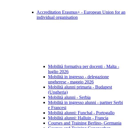
Accreditation Erasmus+ - European Union for an
individual organisation
Mobilità formativa per docenti - Malta -
luglio 2026
Mobilità in ingresso - delegazione
ungherese - maggio 2026
Mobilità alunni primaria - Budapest
(Ungheria)
Mobilità alunni - Serbia
Mobilità in ingresso alunni - partner Serbi
e Francesi
Mobilità alunni: Funchal - Portogallo
Mobilità alunni: Halluin - Francia
Courses and Training Berlino- Germania