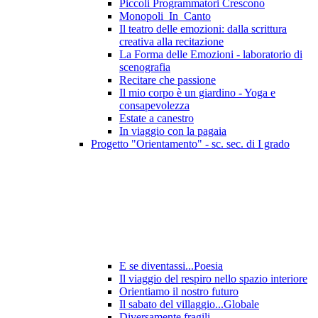
Piccoli Programmatori Crescono
Monopoli_In_Canto
Il teatro delle emozioni: dalla scrittura
creativa alla recitazione
La Forma delle Emozioni - laboratorio di
scenografia
Recitare che passione
Il mio corpo è un giardino - Yoga e
consapevolezza
Estate a canestro
In viaggio con la pagaia
Progetto "Orientamento" - sc. sec. di I grado
E se diventassi...Poesia
Il viaggio del respiro nello spazio interiore
Orientiamo il nostro futuro
Il sabato del villaggio...Globale
Diversamente fragili