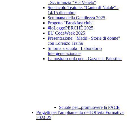
- Sc. infanzia "Via Veneto"
Spettacolo Teatrale: "Canto di Natale" -
14/15 dicembre
Settimana della Gentilezza 2025
Progetto "Breakfast club"
#IoLeggoPERCHÈ 2025
EU CodeWeek 2025
Presentazione: "Madri - Storie di donne"
con Lorenzo Traina
Si torna a scuola - Laboratorio
Intergenerazionale
La nostra scuola per... Gaza e la Palestina
Scuole per...promuovere la PACE
Progetti per l'ampliamento dell'Offerta Formativa
2024-25