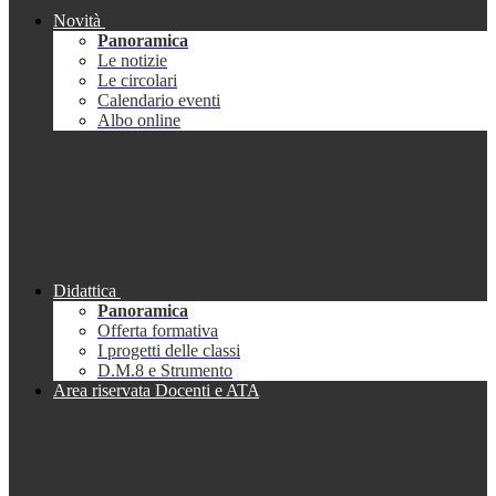
Novità
Panoramica
Le notizie
Le circolari
Calendario eventi
Albo online
Didattica
Panoramica
Offerta formativa
I progetti delle classi
D.M.8 e Strumento
Area riservata Docenti e ATA