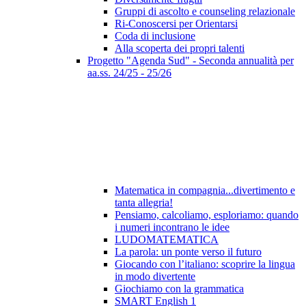
Gruppi di ascolto e counseling relazionale
Ri-Conoscersi per Orientarsi
Coda di inclusione
Alla scoperta dei propri talenti
Progetto "Agenda Sud" - Seconda annualità per
aa.ss. 24/25 - 25/26
Matematica in compagnia...divertimento e
tanta allegria!
Pensiamo, calcoliamo, esploriamo: quando
i numeri incontrano le idee
LUDOMATEMATICA
La parola: un ponte verso il futuro
Giocando con l’italiano: scoprire la lingua
in modo divertente
Giochiamo con la grammatica
SMART English 1