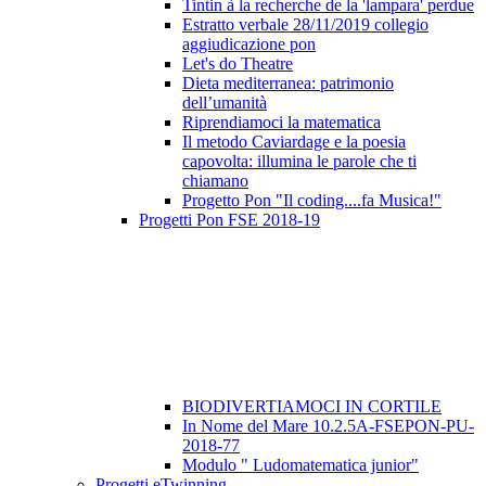
Tintin à la recherche de la 'lampara' perdue
Estratto verbale 28/11/2019 collegio
aggiudicazione pon
Let's do Theatre
Dieta mediterranea: patrimonio
dell’umanità
Riprendiamoci la matematica
Il metodo Caviardage e la poesia
capovolta: illumina le parole che ti
chiamano
Progetto Pon "Il coding....fa Musica!"
Progetti Pon FSE 2018-19
BIODIVERTIAMOCI IN CORTILE
In Nome del Mare 10.2.5A-FSEPON-PU-
2018-77
Modulo " Ludomatematica junior"
Progetti eTwinning