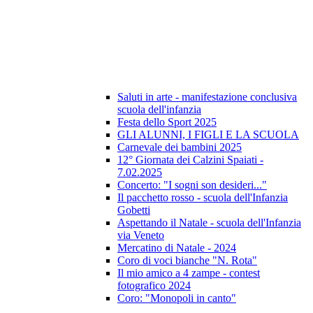
Saluti in arte - manifestazione conclusiva
scuola dell'infanzia
Festa dello Sport 2025
GLI ALUNNI, I FIGLI E LA SCUOLA
Carnevale dei bambini 2025
12° Giornata dei Calzini Spaiati -
7.02.2025
Concerto: "I sogni son desideri..."
Il pacchetto rosso - scuola dell'Infanzia
Gobetti
Aspettando il Natale - scuola dell'Infanzia
via Veneto
Mercatino di Natale - 2024
Coro di voci bianche "N. Rota"
Il mio amico a 4 zampe - contest
fotografico 2024
Coro: "Monopoli in canto"