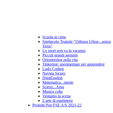
Scuola in cima
Spettacolo Teatrale "Odissea Ulisse...senza
Terra"
Lo sport non va in vacanza
Piccoli grandi agonisti
Orienteering nella vita
Tinkering: sperimentare per apprendere
Ludo Coding
Naviga Sicuro
DigitEnglish
Matematica...mente
Scienz...Amo
Musica colta
Vestiamo la scena
L'arte di esprimersi
Progetti Pon FSE A/S 2021-22