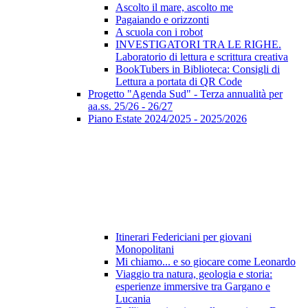
Ascolto il mare, ascolto me
Pagaiando e orizzonti
A scuola con i robot
INVESTIGATORI TRA LE RIGHE.
Laboratorio di lettura e scrittura creativa
BookTubers in Biblioteca: Consigli di
Lettura a portata di QR Code
Progetto "Agenda Sud" - Terza annualità per
aa.ss. 25/26 - 26/27
Piano Estate 2024/2025 - 2025/2026
Itinerari Federiciani per giovani
Monopolitani
Mi chiamo... e so giocare come Leonardo
Viaggio tra natura, geologia e storia:
esperienze immersive tra Gargano e
Lucania