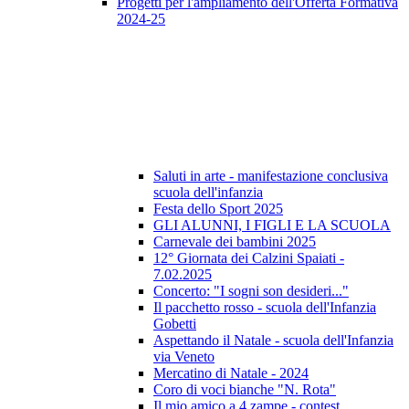
Progetti per l'ampliamento dell'Offerta Formativa
2024-25
Saluti in arte - manifestazione conclusiva
scuola dell'infanzia
Festa dello Sport 2025
GLI ALUNNI, I FIGLI E LA SCUOLA
Carnevale dei bambini 2025
12° Giornata dei Calzini Spaiati -
7.02.2025
Concerto: "I sogni son desideri..."
Il pacchetto rosso - scuola dell'Infanzia
Gobetti
Aspettando il Natale - scuola dell'Infanzia
via Veneto
Mercatino di Natale - 2024
Coro di voci bianche "N. Rota"
Il mio amico a 4 zampe - contest