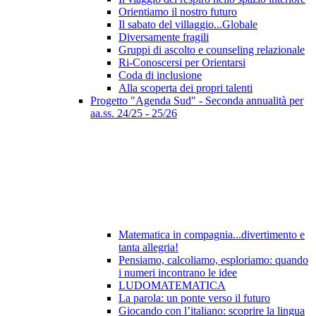
Orientiamo il nostro futuro
Il sabato del villaggio...Globale
Diversamente fragili
Gruppi di ascolto e counseling relazionale
Ri-Conoscersi per Orientarsi
Coda di inclusione
Alla scoperta dei propri talenti
Progetto "Agenda Sud" - Seconda annualità per
aa.ss. 24/25 - 25/26
Matematica in compagnia...divertimento e
tanta allegria!
Pensiamo, calcoliamo, esploriamo: quando
i numeri incontrano le idee
LUDOMATEMATICA
La parola: un ponte verso il futuro
Giocando con l’italiano: scoprire la lingua