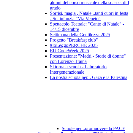
alunni del corso musicale della sc. sec. di I
grado
Sorrisi, magia , Natale...tanti cuori in festa
- Sc. infanzia "Via Veneto"
Spettacolo Teatrale: "Canto di Natale" -
14/15 dicembre
Settimana della Gentilezza 2025
Progetto "Breakfast club"
#IoLeggoPERCHÈ 2025
EU CodeWeek 2025
Presentazione: "Madri - Storie di donne"
con Lorenzo Traina
Si torna a scuola - Laboratorio
Intergenerazionale
La nostra scuola per... Gaza e la Palestina
Scuole per...promuovere la PACE