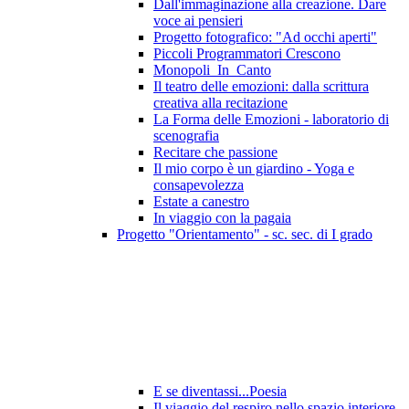
Dall'immaginazione alla creazione. Dare
voce ai pensieri
Progetto fotografico: "Ad occhi aperti"
Piccoli Programmatori Crescono
Monopoli_In_Canto
Il teatro delle emozioni: dalla scrittura
creativa alla recitazione
La Forma delle Emozioni - laboratorio di
scenografia
Recitare che passione
Il mio corpo è un giardino - Yoga e
consapevolezza
Estate a canestro
In viaggio con la pagaia
Progetto "Orientamento" - sc. sec. di I grado
E se diventassi...Poesia
Il viaggio del respiro nello spazio interiore