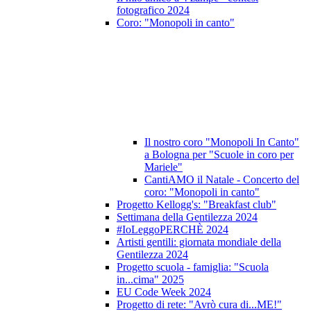
fotografico 2024
Coro: "Monopoli in canto"
Il nostro coro "Monopoli In Canto"
a Bologna per "Scuole in coro per
Mariele"
CantiAMO il Natale - Concerto del
coro: "Monopoli in canto"
Progetto Kellogg's: "Breakfast club"
Settimana della Gentilezza 2024
#IoLeggoPERCHÈ 2024
Artisti gentili: giornata mondiale della
Gentilezza 2024
Progetto scuola - famiglia: "Scuola
in...cima" 2025
EU Code Week 2024
Progetto di rete: "Avrò cura di...ME!"