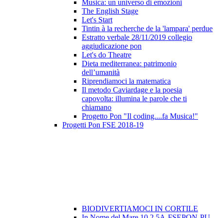
Musica: un universo di emozioni
The English Stage
Let's Start
Tintin à la recherche de la 'lampara' perdue
Estratto verbale 28/11/2019 collegio
aggiudicazione pon
Let's do Theatre
Dieta mediterranea: patrimonio
dell’umanità
Riprendiamoci la matematica
Il metodo Caviardage e la poesia
capovolta: illumina le parole che ti
chiamano
Progetto Pon "Il coding....fa Musica!"
Progetti Pon FSE 2018-19
BIODIVERTIAMOCI IN CORTILE
In Nome del Mare 10.2.5A-FSEPON-PU-