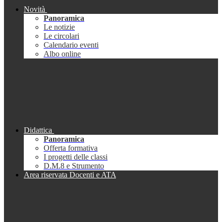
Novità
Panoramica
Le notizie
Le circolari
Calendario eventi
Albo online
Didattica
Panoramica
Offerta formativa
I progetti delle classi
D.M.8 e Strumento
Area riservata Docenti e ATA