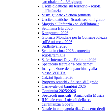
l'arcobaleno" - 5/6 giugno
Uscite didattiche sul territorio - scuola
dell'Infanzia
Visite guidate - Scuola primaria
Uscite didattiche - Scuola sec. di I grado
Maggio all'Infanzia - sc. dell'Infanzia
Settimana Blu 2026
Kangourou 2026
Giornata Mondiale per la Consapevolezza
sull'Autismo - 2026
SudEstival 2026
Scuola in cima 2026 - progetto
scuola/famiglia
Safer Internet Day - Febbraio 2026
Spettacolo teatrale "Notre dame"
Inaugurazione della panchina gialla -
plesso VOLTA
Calzini Spaiati 2026
Progetto scacchi - Sc. sec. di I grado
Carnevale dei bambini 2026
Continuità 2025/2026
Spettacoli musicali - Amici della Musica
Il Natale con...I piccoli della sc.
dell'Infanzia Gobetti
Natale in compagnia di... Concerto degli