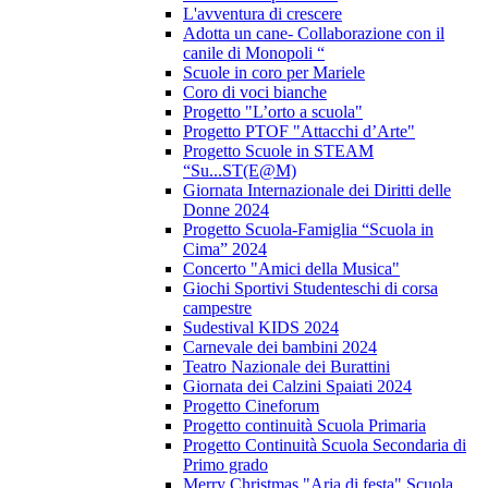
L'avventura di crescere
Adotta un cane- Collaborazione con il
canile di Monopoli “
Scuole in coro per Mariele
Coro di voci bianche
Progetto "L’orto a scuola"
Progetto PTOF "Attacchi d’Arte"
Progetto Scuole in STEAM
“Su...ST(E@M)
Giornata Internazionale dei Diritti delle
Donne 2024
Progetto Scuola-Famiglia “Scuola in
Cima” 2024
Concerto "Amici della Musica"
Giochi Sportivi Studenteschi di corsa
campestre
Sudestival KIDS 2024
Carnevale dei bambini 2024
Teatro Nazionale dei Burattini
Giornata dei Calzini Spaiati 2024
Progetto Cineforum
Progetto continuità Scuola Primaria
Progetto Continuità Scuola Secondaria di
Primo grado
Merry Christmas "Aria di festa" Scuola