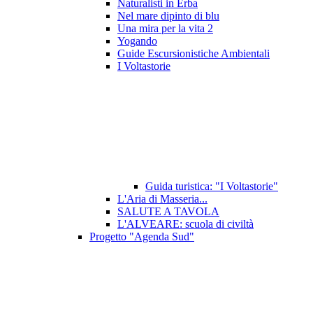
Naturalisti in Erba
Nel mare dipinto di blu
Una mira per la vita 2
Yogando
Guide Escursionistiche Ambientali
I Voltastorie
Guida turistica: "I Voltastorie"
L'Aria di Masseria...
SALUTE A TAVOLA
L'ALVEARE: scuola di civiltà
Progetto "Agenda Sud"