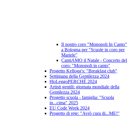
Il nostro coro "Monopoli In Canto"
a Bologna per "Scuole in coro per
Mariele"
CantiAMO il Natale - Concerto del
coro: "Monopoli in canto"
Progetto Kellogg's: "Breakfast club"
Settimana della Gentilezza 2024
#IoLeggoPERCHÈ 2024
Artisti gentili: giornata mondiale della
Gentilezza 2024
Progetto scuola - famiglia: "Scuola
in...cima" 2025
EU Code Week 2024
Progetto di rete: "Avrò cura di...ME!"