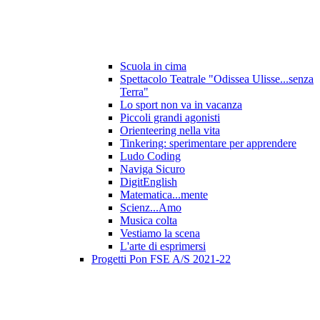
Scuola in cima
Spettacolo Teatrale "Odissea Ulisse...senza
Terra"
Lo sport non va in vacanza
Piccoli grandi agonisti
Orienteering nella vita
Tinkering: sperimentare per apprendere
Ludo Coding
Naviga Sicuro
DigitEnglish
Matematica...mente
Scienz...Amo
Musica colta
Vestiamo la scena
L'arte di esprimersi
Progetti Pon FSE A/S 2021-22