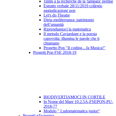
Tintin à la recherche de la 'lampara' perdue
Estratto verbale 28/11/2019 collegio
aggiudicazione pon
Let's do Theatre
Dieta mediterranea: patrimonio
dell’umanità
Riprendiamoci la matematica
Il metodo Caviardage e la poesia
capovolta: illumina le parole che ti
chiamano
Progetto Pon "Il coding....fa Musica!"
Progetti Pon FSE 2018-19
BIODIVERTIAMOCI IN CORTILE
In Nome del Mare 10.2.5A-FSEPON-PU-
2018-77
Modulo " Ludomatematica junior"
Progetti eTwinning