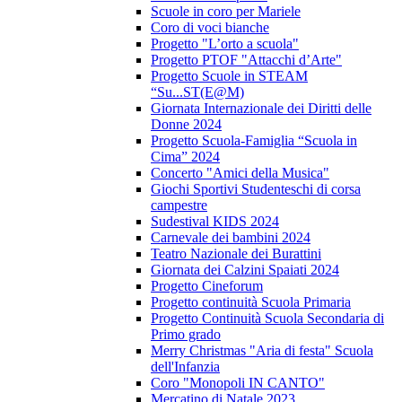
Scuole in coro per Mariele
Coro di voci bianche
Progetto "L’orto a scuola"
Progetto PTOF "Attacchi d’Arte"
Progetto Scuole in STEAM
“Su...ST(E@M)
Giornata Internazionale dei Diritti delle
Donne 2024
Progetto Scuola-Famiglia “Scuola in
Cima” 2024
Concerto "Amici della Musica"
Giochi Sportivi Studenteschi di corsa
campestre
Sudestival KIDS 2024
Carnevale dei bambini 2024
Teatro Nazionale dei Burattini
Giornata dei Calzini Spaiati 2024
Progetto Cineforum
Progetto continuità Scuola Primaria
Progetto Continuità Scuola Secondaria di
Primo grado
Merry Christmas "Aria di festa" Scuola
dell'Infanzia
Coro "Monopoli IN CANTO"
Mercatino di Natale 2023