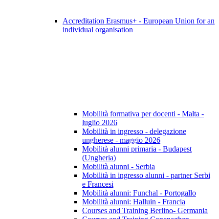
Accreditation Erasmus+ - European Union for an
individual organisation
Mobilità formativa per docenti - Malta -
luglio 2026
Mobilità in ingresso - delegazione
ungherese - maggio 2026
Mobilità alunni primaria - Budapest
(Ungheria)
Mobilità alunni - Serbia
Mobilità in ingresso alunni - partner Serbi
e Francesi
Mobilità alunni: Funchal - Portogallo
Mobilità alunni: Halluin - Francia
Courses and Training Berlino- Germania