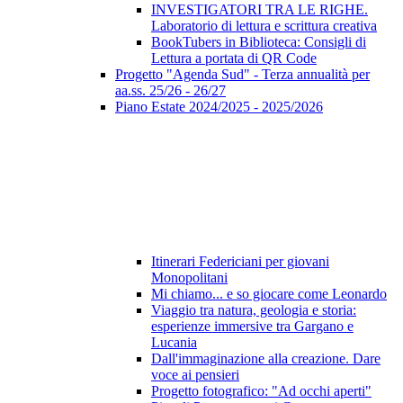
INVESTIGATORI TRA LE RIGHE.
Laboratorio di lettura e scrittura creativa
BookTubers in Biblioteca: Consigli di
Lettura a portata di QR Code
Progetto "Agenda Sud" - Terza annualità per
aa.ss. 25/26 - 26/27
Piano Estate 2024/2025 - 2025/2026
Itinerari Federiciani per giovani
Monopolitani
Mi chiamo... e so giocare come Leonardo
Viaggio tra natura, geologia e storia:
esperienze immersive tra Gargano e
Lucania
Dall'immaginazione alla creazione. Dare
voce ai pensieri
Progetto fotografico: "Ad occhi aperti"