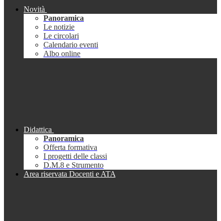
Novità
Panoramica
Le notizie
Le circolari
Calendario eventi
Albo online
Didattica
Panoramica
Offerta formativa
I progetti delle classi
D.M.8 e Strumento
Area riservata Docenti e ATA