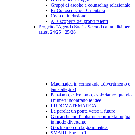
Gruppi di ascolto e counseling relazionale
Ri-Conoscersi per Orientarsi
Coda di inclusione
Alla scoperta dei propri talenti
Progetto "Agenda Sud" - Seconda annualità per
aa.ss. 24/25 - 25/26
Matematica in compagnia...divertimento e
tanta allegria!
Pensiamo, calcoliamo, esploriamo: quando
i numeri incontrano le idee
LUDOMATEMATICA
La parola: un ponte verso il futuro
Giocando con l’italiano: scoprire la lingua
in modo divertente
Giochiamo con la grammatica
SMART English 1