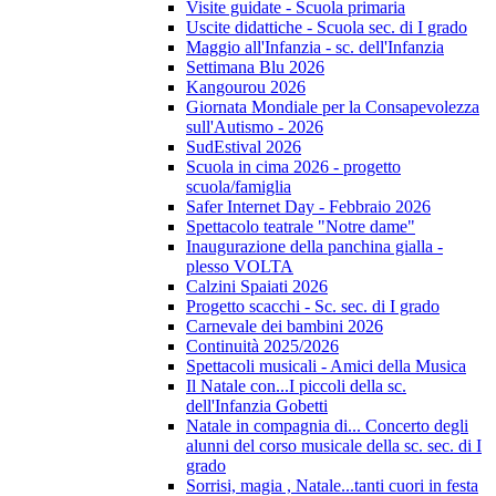
Visite guidate - Scuola primaria
Uscite didattiche - Scuola sec. di I grado
Maggio all'Infanzia - sc. dell'Infanzia
Settimana Blu 2026
Kangourou 2026
Giornata Mondiale per la Consapevolezza
sull'Autismo - 2026
SudEstival 2026
Scuola in cima 2026 - progetto
scuola/famiglia
Safer Internet Day - Febbraio 2026
Spettacolo teatrale "Notre dame"
Inaugurazione della panchina gialla -
plesso VOLTA
Calzini Spaiati 2026
Progetto scacchi - Sc. sec. di I grado
Carnevale dei bambini 2026
Continuità 2025/2026
Spettacoli musicali - Amici della Musica
Il Natale con...I piccoli della sc.
dell'Infanzia Gobetti
Natale in compagnia di... Concerto degli
alunni del corso musicale della sc. sec. di I
grado
Sorrisi, magia , Natale...tanti cuori in festa