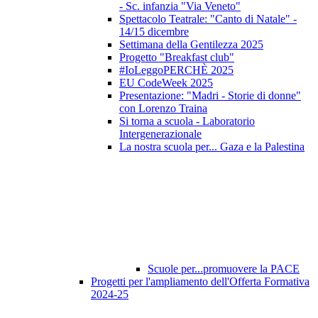
- Sc. infanzia "Via Veneto"
Spettacolo Teatrale: "Canto di Natale" -
14/15 dicembre
Settimana della Gentilezza 2025
Progetto "Breakfast club"
#IoLeggoPERCHÈ 2025
EU CodeWeek 2025
Presentazione: "Madri - Storie di donne"
con Lorenzo Traina
Si torna a scuola - Laboratorio
Intergenerazionale
La nostra scuola per... Gaza e la Palestina
Scuole per...promuovere la PACE
Progetti per l'ampliamento dell'Offerta Formativa
2024-25