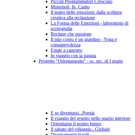
Piccoli Programmatori Crescono
Monopoli_In_Canto
Il teatro delle emozioni: dalla scrittura
creativa alla recitazione
La Forma delle Emozioni - laboratorio di
scenografia
Recitare che passione
Il mio corpo è un giardino - Yoga e
consapevolezza
Estate a canestro
In viaggio con la pagaia
Progetto "Orientamento" - sc. sec. di I grado
E se diventassi...Poesia
Il viaggio del respiro nello spazio interiore
Orientiamo il nostro futuro
Il sabato del villaggio...Globale
Diversamente fragili