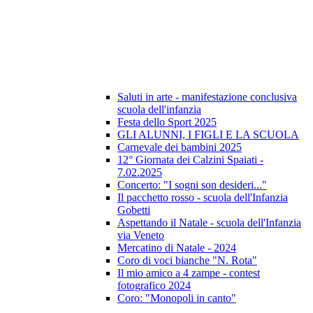
Saluti in arte - manifestazione conclusiva
scuola dell'infanzia
Festa dello Sport 2025
GLI ALUNNI, I FIGLI E LA SCUOLA
Carnevale dei bambini 2025
12° Giornata dei Calzini Spaiati -
7.02.2025
Concerto: "I sogni son desideri..."
Il pacchetto rosso - scuola dell'Infanzia
Gobetti
Aspettando il Natale - scuola dell'Infanzia
via Veneto
Mercatino di Natale - 2024
Coro di voci bianche "N. Rota"
Il mio amico a 4 zampe - contest
fotografico 2024
Coro: "Monopoli in canto"