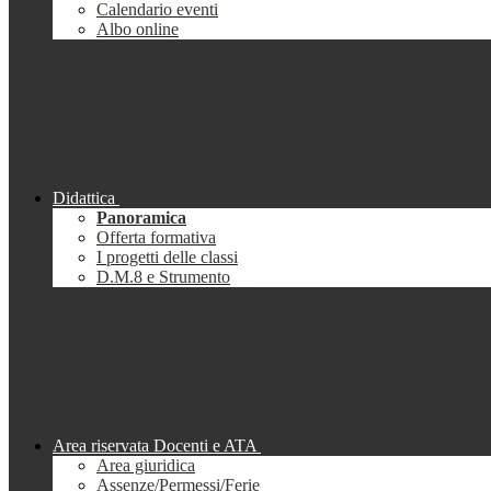
Calendario eventi
Albo online
Didattica
Panoramica
Offerta formativa
I progetti delle classi
D.M.8 e Strumento
Area riservata Docenti e ATA
Area giuridica
Assenze/Permessi/Ferie