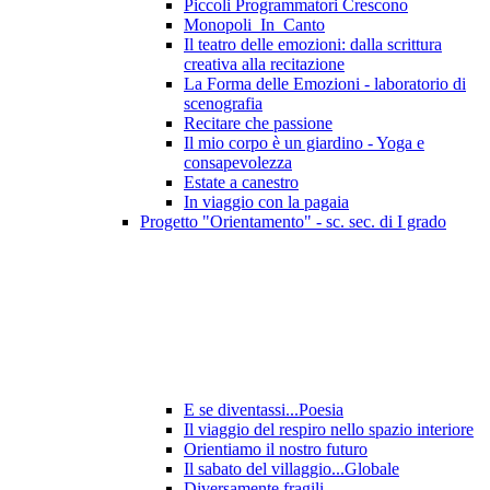
Piccoli Programmatori Crescono
Monopoli_In_Canto
Il teatro delle emozioni: dalla scrittura
creativa alla recitazione
La Forma delle Emozioni - laboratorio di
scenografia
Recitare che passione
Il mio corpo è un giardino - Yoga e
consapevolezza
Estate a canestro
In viaggio con la pagaia
Progetto "Orientamento" - sc. sec. di I grado
E se diventassi...Poesia
Il viaggio del respiro nello spazio interiore
Orientiamo il nostro futuro
Il sabato del villaggio...Globale
Diversamente fragili