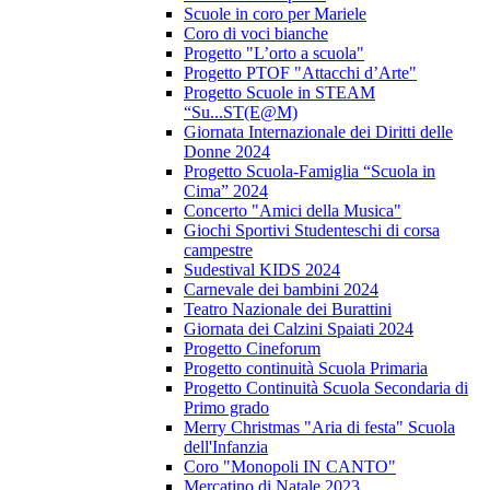
Scuole in coro per Mariele
Coro di voci bianche
Progetto "L’orto a scuola"
Progetto PTOF "Attacchi d’Arte"
Progetto Scuole in STEAM
“Su...ST(E@M)
Giornata Internazionale dei Diritti delle
Donne 2024
Progetto Scuola-Famiglia “Scuola in
Cima” 2024
Concerto "Amici della Musica"
Giochi Sportivi Studenteschi di corsa
campestre
Sudestival KIDS 2024
Carnevale dei bambini 2024
Teatro Nazionale dei Burattini
Giornata dei Calzini Spaiati 2024
Progetto Cineforum
Progetto continuità Scuola Primaria
Progetto Continuità Scuola Secondaria di
Primo grado
Merry Christmas "Aria di festa" Scuola
dell'Infanzia
Coro "Monopoli IN CANTO"
Mercatino di Natale 2023