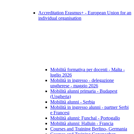
Accreditation Erasmus+ - European Union for an
individual organisation
Mobilità formativa per docenti - Malta -
luglio 2026
Mobilità in ingresso - delegazione
ungherese - maggio 2026
Mobilità alunni primaria - Budapest
(Ungheria)
Mobilità alunni - Serbia
Mobilità in ingresso alunni - partner Serbi
e Francesi
Mobilità alunni: Funchal - Portogallo
Mobilità alunni: Halluin - Francia
Courses and Training Berlino- Germania