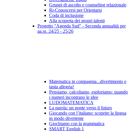
Gruppi di ascolto e counseling relazionale
Ri-Conoscersi per Orientarsi
Coda di inclusione
Alla scoperta dei propri talenti
Progetto "Agenda Sud" - Seconda annualità per
aa.ss. 24/25 - 25/26
Matematica in compagnia...divertimento e
tanta allegria!
Pensiamo, calcoliamo, esploriamo: quando
i numeri incontrano le idee
LUDOMATEMATICA
La parola: un ponte verso il futuro
Giocando con l’italiano: scoprire la lingua
in modo divertente
Giochiamo con la grammatica
SMART English 1