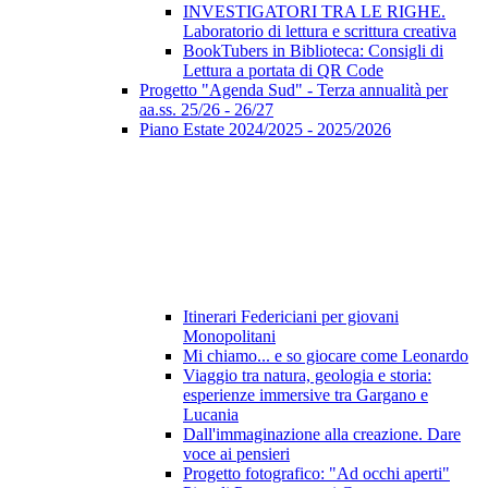
INVESTIGATORI TRA LE RIGHE.
Laboratorio di lettura e scrittura creativa
BookTubers in Biblioteca: Consigli di
Lettura a portata di QR Code
Progetto "Agenda Sud" - Terza annualità per
aa.ss. 25/26 - 26/27
Piano Estate 2024/2025 - 2025/2026
Itinerari Federiciani per giovani
Monopolitani
Mi chiamo... e so giocare come Leonardo
Viaggio tra natura, geologia e storia:
esperienze immersive tra Gargano e
Lucania
Dall'immaginazione alla creazione. Dare
voce ai pensieri
Progetto fotografico: "Ad occhi aperti"