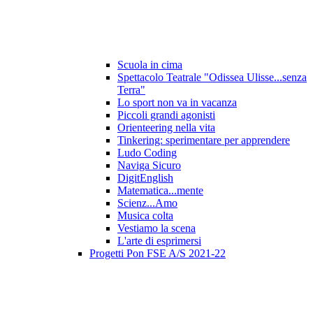
Scuola in cima
Spettacolo Teatrale "Odissea Ulisse...senza
Terra"
Lo sport non va in vacanza
Piccoli grandi agonisti
Orienteering nella vita
Tinkering: sperimentare per apprendere
Ludo Coding
Naviga Sicuro
DigitEnglish
Matematica...mente
Scienz...Amo
Musica colta
Vestiamo la scena
L'arte di esprimersi
Progetti Pon FSE A/S 2021-22