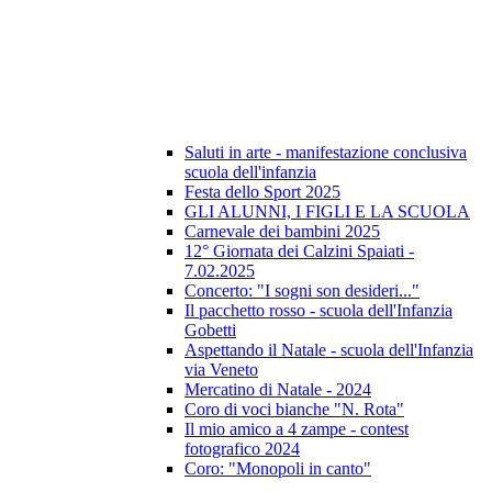
Saluti in arte - manifestazione conclusiva
scuola dell'infanzia
Festa dello Sport 2025
GLI ALUNNI, I FIGLI E LA SCUOLA
Carnevale dei bambini 2025
12° Giornata dei Calzini Spaiati -
7.02.2025
Concerto: "I sogni son desideri..."
Il pacchetto rosso - scuola dell'Infanzia
Gobetti
Aspettando il Natale - scuola dell'Infanzia
via Veneto
Mercatino di Natale - 2024
Coro di voci bianche "N. Rota"
Il mio amico a 4 zampe - contest
fotografico 2024
Coro: "Monopoli in canto"