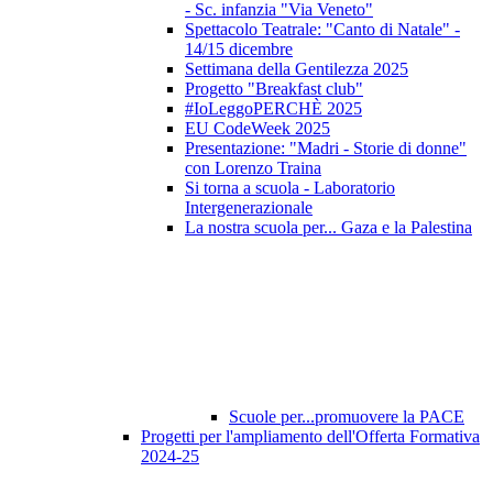
- Sc. infanzia "Via Veneto"
Spettacolo Teatrale: "Canto di Natale" -
14/15 dicembre
Settimana della Gentilezza 2025
Progetto "Breakfast club"
#IoLeggoPERCHÈ 2025
EU CodeWeek 2025
Presentazione: "Madri - Storie di donne"
con Lorenzo Traina
Si torna a scuola - Laboratorio
Intergenerazionale
La nostra scuola per... Gaza e la Palestina
Scuole per...promuovere la PACE
Progetti per l'ampliamento dell'Offerta Formativa
2024-25