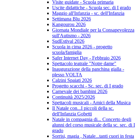
Visite guidate - Scuola primaria
Uscite didattiche - Scuola sec. di I grado
Maggio all'Infanzia - sc. dell'Infanzia
Settimana Blu 2026
Kangourou 2026
Giornata Mondiale per la Consapevolezza
sull'Autismo - 2026
SudEstival 2026
Scuola in cima 2026 - progetto
scuola/famiglia
Safer Internet Day - Febbraio 2026
Spettacolo teatrale "Notre dame"
Inaugurazione della panchina gialla -
plesso VOLTA
Calzini Spaiati 2026
Progetto scacchi - Sc. sec. di I grado
Carnevale dei bambini 2026
Continuità 2025/2026
Spettacoli musicali - Amici della Musica
Il Natale con...I piccoli della sc.
dell'Infanzia Gobetti
Natale in compagnia di... Concerto degli
alunni del corso musicale della sc. sec. di I
grado
Sorrisi, magia , Natale...tanti cuori in festa