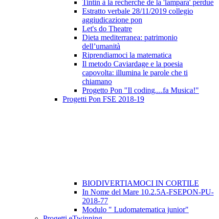
Tintin à la recherche de la 'lampara' perdue
Estratto verbale 28/11/2019 collegio
aggiudicazione pon
Let's do Theatre
Dieta mediterranea: patrimonio
dell’umanità
Riprendiamoci la matematica
Il metodo Caviardage e la poesia
capovolta: illumina le parole che ti
chiamano
Progetto Pon "Il coding....fa Musica!"
Progetti Pon FSE 2018-19
BIODIVERTIAMOCI IN CORTILE
In Nome del Mare 10.2.5A-FSEPON-PU-
2018-77
Modulo " Ludomatematica junior"
Progetti eTwinning