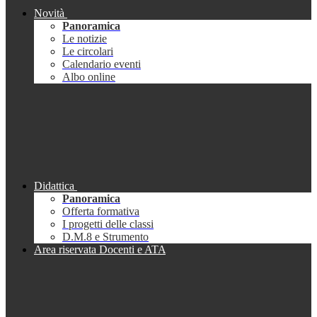
Novità
Panoramica
Le notizie
Le circolari
Calendario eventi
Albo online
Didattica
Panoramica
Offerta formativa
I progetti delle classi
D.M.8 e Strumento
Area riservata Docenti e ATA