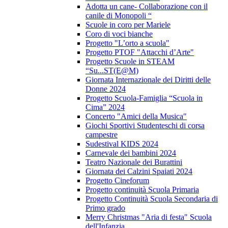
Adotta un cane- Collaborazione con il
canile di Monopoli “
Scuole in coro per Mariele
Coro di voci bianche
Progetto "L’orto a scuola"
Progetto PTOF "Attacchi d’Arte"
Progetto Scuole in STEAM
“Su...ST(E@M)
Giornata Internazionale dei Diritti delle
Donne 2024
Progetto Scuola-Famiglia “Scuola in
Cima” 2024
Concerto "Amici della Musica"
Giochi Sportivi Studenteschi di corsa
campestre
Sudestival KIDS 2024
Carnevale dei bambini 2024
Teatro Nazionale dei Burattini
Giornata dei Calzini Spaiati 2024
Progetto Cineforum
Progetto continuità Scuola Primaria
Progetto Continuità Scuola Secondaria di
Primo grado
Merry Christmas "Aria di festa" Scuola
dell'Infanzia