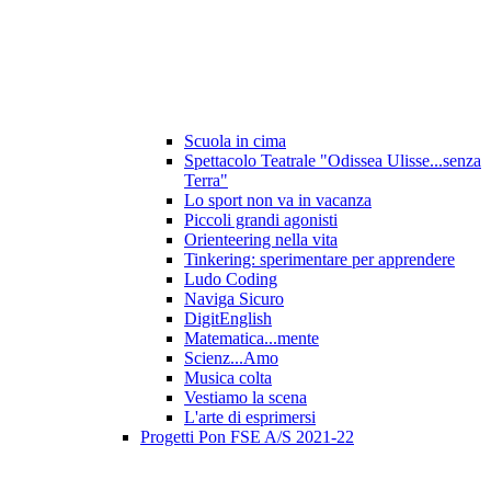
Scuola in cima
Spettacolo Teatrale "Odissea Ulisse...senza
Terra"
Lo sport non va in vacanza
Piccoli grandi agonisti
Orienteering nella vita
Tinkering: sperimentare per apprendere
Ludo Coding
Naviga Sicuro
DigitEnglish
Matematica...mente
Scienz...Amo
Musica colta
Vestiamo la scena
L'arte di esprimersi
Progetti Pon FSE A/S 2021-22