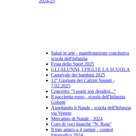
2024-25
Saluti in arte - manifestazione conclusiva
scuola dell'infanzia
Festa dello Sport 2025
GLI ALUNNI, I FIGLI E LA SCUOLA
Carnevale dei bambini 2025
12° Giornata dei Calzini Spaiati -
7.02.2025
Concerto: "I sogni son desideri..."
Il pacchetto rosso - scuola dell'Infanzia
Gobetti
Aspettando il Natale - scuola dell'Infanzia
via Veneto
Mercatino di Natale - 2024
Coro di voci bianche "N. Rota"
Il mio amico a 4 zampe - contest
fotografico 2024