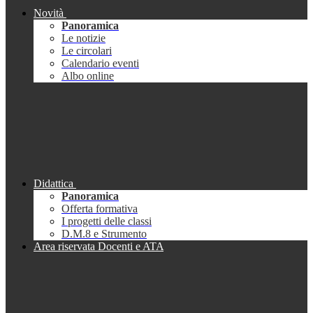
Novità
Panoramica
Le notizie
Le circolari
Calendario eventi
Albo online
Didattica
Panoramica
Offerta formativa
I progetti delle classi
D.M.8 e Strumento
Area riservata Docenti e ATA