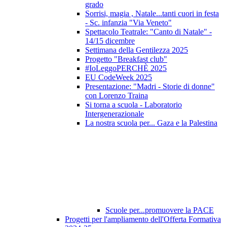
grado
Sorrisi, magia , Natale...tanti cuori in festa
- Sc. infanzia "Via Veneto"
Spettacolo Teatrale: "Canto di Natale" -
14/15 dicembre
Settimana della Gentilezza 2025
Progetto "Breakfast club"
#IoLeggoPERCHÈ 2025
EU CodeWeek 2025
Presentazione: "Madri - Storie di donne"
con Lorenzo Traina
Si torna a scuola - Laboratorio
Intergenerazionale
La nostra scuola per... Gaza e la Palestina
Scuole per...promuovere la PACE
Progetti per l'ampliamento dell'Offerta Formativa