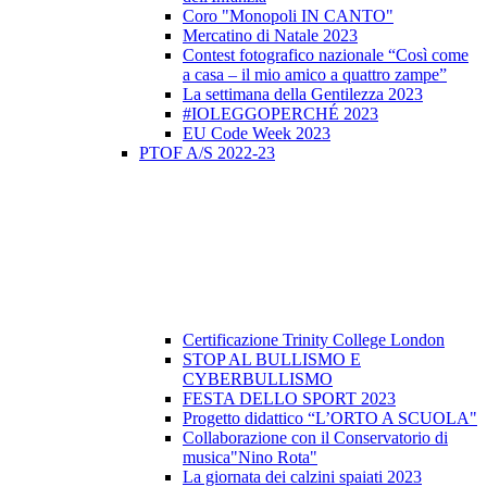
Coro "Monopoli IN CANTO"
Mercatino di Natale 2023
Contest fotografico nazionale “Così come
a casa – il mio amico a quattro zampe”
La settimana della Gentilezza 2023
#IOLEGGOPERCHÉ 2023
EU Code Week 2023
PTOF A/S 2022-23
Certificazione Trinity College London
STOP AL BULLISMO E
CYBERBULLISMO
FESTA DELLO SPORT 2023
Progetto didattico “L’ORTO A SCUOLA"
Collaborazione con il Conservatorio di
musica"Nino Rota"
La giornata dei calzini spaiati 2023