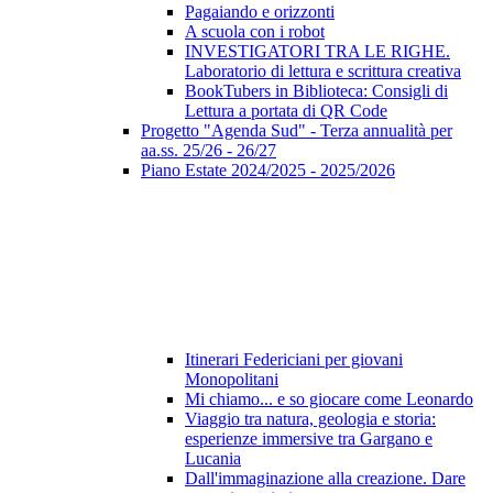
Pagaiando e orizzonti
A scuola con i robot
INVESTIGATORI TRA LE RIGHE.
Laboratorio di lettura e scrittura creativa
BookTubers in Biblioteca: Consigli di
Lettura a portata di QR Code
Progetto "Agenda Sud" - Terza annualità per
aa.ss. 25/26 - 26/27
Piano Estate 2024/2025 - 2025/2026
Itinerari Federiciani per giovani
Monopolitani
Mi chiamo... e so giocare come Leonardo
Viaggio tra natura, geologia e storia:
esperienze immersive tra Gargano e
Lucania
Dall'immaginazione alla creazione. Dare