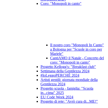
Coro: "Monopoli in canto"
Il nostro coro "Monopoli In Canto"
a Bologna per "Scuole in coro per
Mariele"
CantiAMO il Natale - Concerto del
coro: "Monopoli in canto"
Progetto Kellogg's: "Breakfast club"
Settimana della Gentilezza 2024
#IoLeggoPERCHÈ 2024
Artisti gentili: giornata mondiale della
Gentilezza 2024
Progetto scuola - famiglia: "Scuola
in...cima" 2025
EU Code Week 2024
Progetto di rete: "Avrò cura di...ME!"