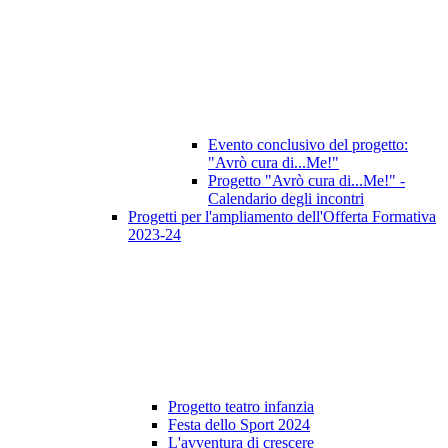
Evento conclusivo del progetto:
"Avrò cura di...Me!"
Progetto "Avrò cura di...Me!" -
Calendario degli incontri
Progetti per l'ampliamento dell'Offerta Formativa
2023-24
Progetto teatro infanzia
Festa dello Sport 2024
L'avventura di crescere