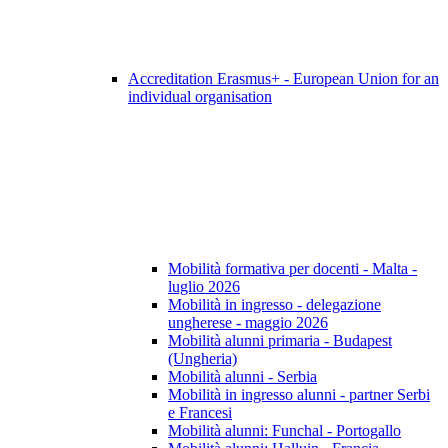
Accreditation Erasmus+ - European Union for an
individual organisation
Mobilità formativa per docenti - Malta -
luglio 2026
Mobilità in ingresso - delegazione
ungherese - maggio 2026
Mobilità alunni primaria - Budapest
(Ungheria)
Mobilità alunni - Serbia
Mobilità in ingresso alunni - partner Serbi
e Francesi
Mobilità alunni: Funchal - Portogallo