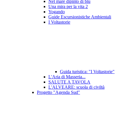
Nel mare dipinto di blu
Una mira per la vita 2
Yogando
Guide Escursionistiche Ambientali
I Voltastorie
Guida turistica: "I Voltastorie"
L'Aria di Masseria...
SALUTE A TAVOLA
L'ALVEARE: scuola di civiltà
Progetto "Agenda Sud"