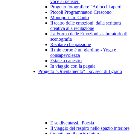
voce ai pensieri
Progetto fotografico: "Ad occhi aperti"
Piccoli Programmatori Crescono
Monopoli_In_Canto
Il teatro delle emozioni: dalla scrittura
creativa alla recitazione
La Forma delle Emozioni - laboratorio di
scenografia
Recitare che passione
Il mio corpo è un giardino - Yoga e
consapevolezza
Estate a canestro
In viaggio con la pagaia
Progetto "Orientamento" - sc. sec. di I grado
E se diventassi...Poesia
Il viaggio del respiro nello spazio interiore
Orientiamo il nostro futuro