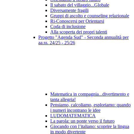
Il sabato del villaggio...Globale
Diversamente fragili
Gruppi di ascolto e counseling relazionale
Ri-Conoscersi per Orientarsi
Coda di inclusione
Alla scoperta dei propri talenti
Progetto "Agenda Sud" - Seconda annualità per
aa.ss. 24/25 - 25/26
Matematica in compagnia...divertimento e
tanta allegria!
Pensiamo, calcoliamo, esploriamo: quando
i numeri incontrano le idee
LUDOMATEMATICA
La parola: un ponte verso il futuro
Giocando con l’italiano: scoprire la lingua
in modo divertente