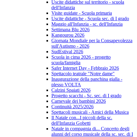
Uscite didattiche sul territorio - scuola
dell'Infanzia
Visite guidate - Scuola primaria
Uscite didattiche - Scuola sec. di I grado
Maggio all'Infanzia - sc. dell'Infanzia
Settimana Blu 2026
Kangourou 2026
Giornata Mondiale per la Consapevolezza
sull'Autismo - 2026
SudEstival 2026
Scuola in cima 2026 - progetto
scuola/famiglia
Safer Internet Day - Febbraio 2026
Spettacolo teatrale "Notre dame"
Inaugurazione della panchina gialla -
plesso VOLTA
Calzini Spaiati 2026
Progetto scacchi - Sc. sec. di I grado
Carnevale dei bambini 2026
Continuità 2025/2026
Spettacoli musicali - Amici della Musica
Il Natale con...I piccoli della sc.
dell'Infanzia Gobetti
Natale in compagnia di... Concerto degli
alunni del corso musicale della sc. sec. di I