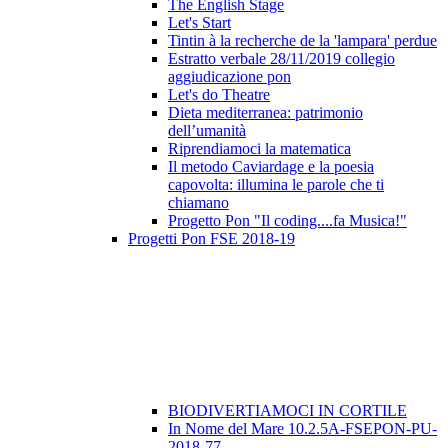
The English Stage
Let's Start
Tintin à la recherche de la 'lampara' perdue
Estratto verbale 28/11/2019 collegio
aggiudicazione pon
Let's do Theatre
Dieta mediterranea: patrimonio
dell’umanità
Riprendiamoci la matematica
Il metodo Caviardage e la poesia
capovolta: illumina le parole che ti
chiamano
Progetto Pon "Il coding....fa Musica!"
Progetti Pon FSE 2018-19
BIODIVERTIAMOCI IN CORTILE
In Nome del Mare 10.2.5A-FSEPON-PU-
2018-77