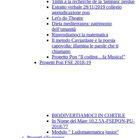
Tintin à la recherche de la 'lampara' perdue
Estratto verbale 28/11/2019 collegio
aggiudicazione pon
Let's do Theatre
Dieta mediterranea: patrimonio
dell’umanità
Riprendiamoci la matematica
Il metodo Caviardage e la poesia
capovolta: illumina le parole che ti
chiamano
Progetto Pon "Il coding....fa Musica!"
Progetti Pon FSE 2018-19
BIODIVERTIAMOCI IN CORTILE
In Nome del Mare 10.2.5A-FSEPON-PU-
2018-77
Modulo " Ludomatematica junior"
Progetti eTwinning