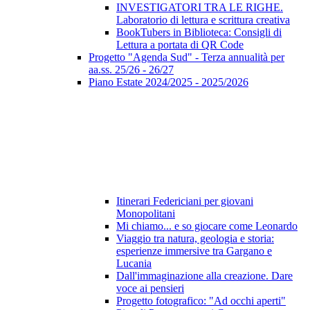
INVESTIGATORI TRA LE RIGHE.
Laboratorio di lettura e scrittura creativa
BookTubers in Biblioteca: Consigli di
Lettura a portata di QR Code
Progetto "Agenda Sud" - Terza annualità per
aa.ss. 25/26 - 26/27
Piano Estate 2024/2025 - 2025/2026
Itinerari Federiciani per giovani
Monopolitani
Mi chiamo... e so giocare come Leonardo
Viaggio tra natura, geologia e storia:
esperienze immersive tra Gargano e
Lucania
Dall'immaginazione alla creazione. Dare
voce ai pensieri
Progetto fotografico: "Ad occhi aperti"