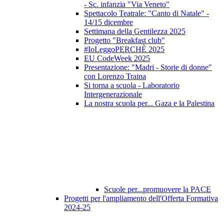
- Sc. infanzia "Via Veneto"
Spettacolo Teatrale: "Canto di Natale" -
14/15 dicembre
Settimana della Gentilezza 2025
Progetto "Breakfast club"
#IoLeggoPERCHÈ 2025
EU CodeWeek 2025
Presentazione: "Madri - Storie di donne"
con Lorenzo Traina
Si torna a scuola - Laboratorio
Intergenerazionale
La nostra scuola per... Gaza e la Palestina
Scuole per...promuovere la PACE
Progetti per l'ampliamento dell'Offerta Formativa
2024-25