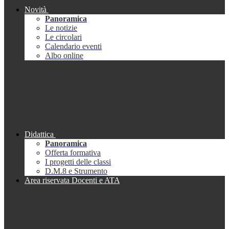
Novità
Panoramica
Le notizie
Le circolari
Calendario eventi
Albo online
Didattica
Panoramica
Offerta formativa
I progetti delle classi
D.M.8 e Strumento
Area riservata Docenti e ATA