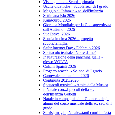
Visite guidate - Scuola primaria
Uscite didattiche - Scuola sec. di I grado
Maggio all'Infanzia - sc. dell'Infanzia
Settimana Blu 2026
Kangourou 2026
Giornata Mondiale per la Consapevolezza
sull'Autismo - 2026
SudEstival 2026
Scuola in cima 2026 - progetto
scuola/famiglia
Safer Internet Day - Febbraio 2026
Spettacolo teatrale "Notre dame"
Inaugurazione della panchina gialla -
plesso VOLTA
Calzini Spaiati 2026
Progetto scacchi - Sc. sec. di I grado
Carnevale dei bambini 2026
Continuità 2025/2026
Spettacoli musicali - Amici della Musica
Il Natale con...I piccoli della sc.
dell'Infanzia Gobetti
Natale in compagnia di... Concerto degli
alunni del corso musicale della sc. sec. di I
grado
Sorrisi, magia , Natale...tanti cuori in festa