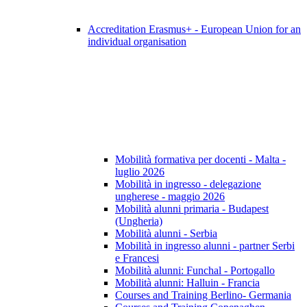
Accreditation Erasmus+ - European Union for an
individual organisation
Mobilità formativa per docenti - Malta -
luglio 2026
Mobilità in ingresso - delegazione
ungherese - maggio 2026
Mobilità alunni primaria - Budapest
(Ungheria)
Mobilità alunni - Serbia
Mobilità in ingresso alunni - partner Serbi
e Francesi
Mobilità alunni: Funchal - Portogallo
Mobilità alunni: Halluin - Francia
Courses and Training Berlino- Germania