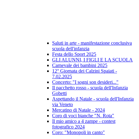
Saluti in arte - manifestazione conclusiva
scuola dell'infanzia
Festa dello Sport 2025
GLI ALUNNI, I FIGLI E LA SCUOLA
Carnevale dei bambini 2025
12° Giornata dei Calzini Spaiati -
7.02.2025
Concerto: "I sogni son desideri..."
Il pacchetto rosso - scuola dell'Infanzia
Gobetti
Aspettando il Natale - scuola dell'Infanzia
via Veneto
Mercatino di Natale - 2024
Coro di voci bianche "N. Rota"
Il mio amico a 4 zampe - contest
fotografico 2024
Coro: "Monopoli in canto"