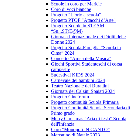
Scuole in coro per Mariele
Coro di voci bianche
Progetto "L’orto a scuola"
Progetto PTOF "Attacchi d’Arte"
Progetto Scuole in STEAM
“Su...ST(E@M)
Giornata Internazionale dei Diritti delle
Donne 2024
Progetto Scuola-Famiglia “Scuola in
Cima” 2024
Concerto "Amici della Musica"
Giochi Sportivi Studenteschi di corsa
campestre
Sudestival KIDS 2024
Carnevale dei bambini 2024
Teatro Nazionale dei Burattini
Giornata dei Calzini Spaiati 2024
Progetto Cineforum
Progetto continuità Scuola Primaria
Progetto Continuità Scuola Secondaria di
Primo grado
Merry Christmas "Aria di festa" Scuola
dell'Infanzia
Coro "Monopoli IN CANTO"
Mercatino di Natale 2023