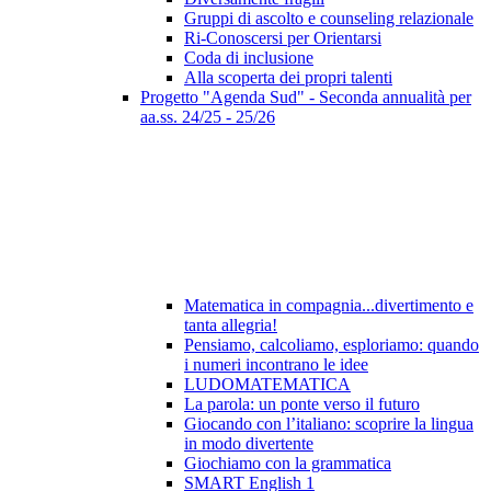
Gruppi di ascolto e counseling relazionale
Ri-Conoscersi per Orientarsi
Coda di inclusione
Alla scoperta dei propri talenti
Progetto "Agenda Sud" - Seconda annualità per
aa.ss. 24/25 - 25/26
Matematica in compagnia...divertimento e
tanta allegria!
Pensiamo, calcoliamo, esploriamo: quando
i numeri incontrano le idee
LUDOMATEMATICA
La parola: un ponte verso il futuro
Giocando con l’italiano: scoprire la lingua
in modo divertente
Giochiamo con la grammatica
SMART English 1