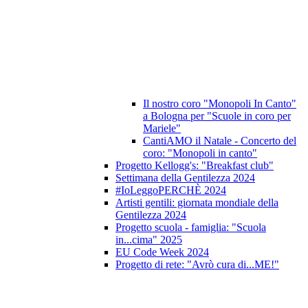
Il nostro coro "Monopoli In Canto"
a Bologna per "Scuole in coro per
Mariele"
CantiAMO il Natale - Concerto del
coro: "Monopoli in canto"
Progetto Kellogg's: "Breakfast club"
Settimana della Gentilezza 2024
#IoLeggoPERCHÈ 2024
Artisti gentili: giornata mondiale della
Gentilezza 2024
Progetto scuola - famiglia: "Scuola
in...cima" 2025
EU Code Week 2024
Progetto di rete: "Avrò cura di...ME!"