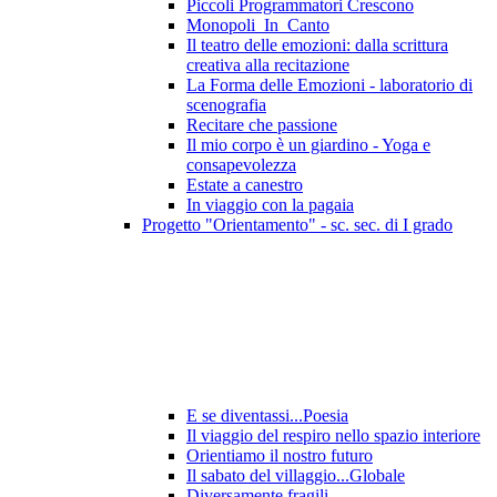
Piccoli Programmatori Crescono
Monopoli_In_Canto
Il teatro delle emozioni: dalla scrittura
creativa alla recitazione
La Forma delle Emozioni - laboratorio di
scenografia
Recitare che passione
Il mio corpo è un giardino - Yoga e
consapevolezza
Estate a canestro
In viaggio con la pagaia
Progetto "Orientamento" - sc. sec. di I grado
E se diventassi...Poesia
Il viaggio del respiro nello spazio interiore
Orientiamo il nostro futuro
Il sabato del villaggio...Globale
Diversamente fragili