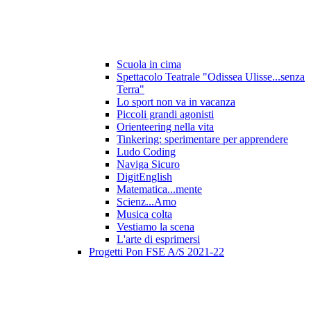
Scuola in cima
Spettacolo Teatrale "Odissea Ulisse...senza
Terra"
Lo sport non va in vacanza
Piccoli grandi agonisti
Orienteering nella vita
Tinkering: sperimentare per apprendere
Ludo Coding
Naviga Sicuro
DigitEnglish
Matematica...mente
Scienz...Amo
Musica colta
Vestiamo la scena
L'arte di esprimersi
Progetti Pon FSE A/S 2021-22