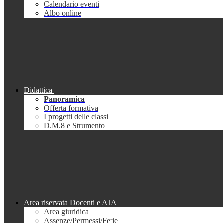
Calendario eventi
Albo online
Didattica
Panoramica
Offerta formativa
I progetti delle classi
D.M.8 e Strumento
Area riservata Docenti e ATA
Area giuridica
Assenze/Permessi/Ferie