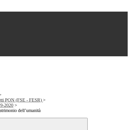
>
getti PON (FSE - FESR)
>
19-2020
>
atrimonio dell’umanità