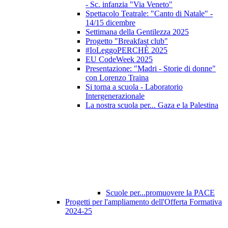
- Sc. infanzia "Via Veneto"
Spettacolo Teatrale: "Canto di Natale" -
14/15 dicembre
Settimana della Gentilezza 2025
Progetto "Breakfast club"
#IoLeggoPERCHÈ 2025
EU CodeWeek 2025
Presentazione: "Madri - Storie di donne"
con Lorenzo Traina
Si torna a scuola - Laboratorio
Intergenerazionale
La nostra scuola per... Gaza e la Palestina
Scuole per...promuovere la PACE
Progetti per l'ampliamento dell'Offerta Formativa
2024-25