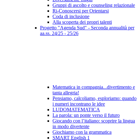
Gruppi di ascolto e counseling relazionale
Ri-Conoscersi per Orientarsi
Coda di inclusione
Alla scoperta dei propri talenti
Progetto "Agenda Sud" - Seconda annualità per
aa.ss. 24/25 - 25/26
Matematica in compagnia...divertimento e
tanta allegria!
Pensiamo, calcoliamo, esploriamo: quando
i numeri incontrano le idee
LUDOMATEMATICA
La parola: un ponte verso il futuro
Giocando con l’italiano: scoprire la lingua
in modo divertente
Giochiamo con la grammatica
SMART English 1