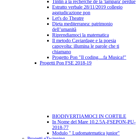
Tintin à la recherche de la 'lampara' perdue
Estratto verbale 28/11/2019 collegio
aggiudicazione pon
Let's do Theatre
Dieta mediterranea: patrimonio
dell’umanità
Riprendiamoci la matematica
Il metodo Caviardage e la poesia
capovolta: illumina le parole che ti
chiamano
Progetto Pon "Il coding....fa Musica!"
Progetti Pon FSE 2018-19
BIODIVERTIAMOCI IN CORTILE
In Nome del Mare 10.2.5A-FSEPON-PU-
2018-77
Modulo " Ludomatematica junior"
Progetti eTwinning