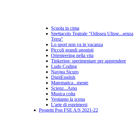
Scuola in cima
Spettacolo Teatrale "Odissea Ulisse...senza
Terra"
Lo sport non va in vacanza
Piccoli grandi agonisti
Orienteering nella vita
Tinkering: sperimentare per apprendere
Ludo Coding
Naviga Sicuro
DigitEnglish
Matematica...mente
Scienz...Amo
Musica colta
Vestiamo la scena
L'arte di esprimersi
Progetti Pon FSE A/S 2021-22