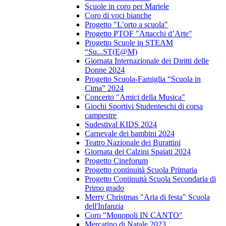
Scuole in coro per Mariele
Coro di voci bianche
Progetto "L’orto a scuola"
Progetto PTOF "Attacchi d’Arte"
Progetto Scuole in STEAM
“Su...ST(E@M)
Giornata Internazionale dei Diritti delle
Donne 2024
Progetto Scuola-Famiglia “Scuola in
Cima” 2024
Concerto "Amici della Musica"
Giochi Sportivi Studenteschi di corsa
campestre
Sudestival KIDS 2024
Carnevale dei bambini 2024
Teatro Nazionale dei Burattini
Giornata dei Calzini Spaiati 2024
Progetto Cineforum
Progetto continuità Scuola Primaria
Progetto Continuità Scuola Secondaria di
Primo grado
Merry Christmas "Aria di festa" Scuola
dell'Infanzia
Coro "Monopoli IN CANTO"
Mercatino di Natale 2023