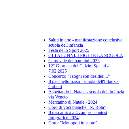
Saluti in arte - manifestazione conclusiva
scuola dell'infanzia
Festa dello Sport 2025
GLI ALUNNI, I FIGLI E LA SCUOLA
Carnevale dei bambini 2025
12° Giornata dei Calzini Spaiati -
7.02.2025
Concerto: "I sogni son desideri..."
Il pacchetto rosso - scuola dell'Infanzia
Gobetti
Aspettando il Natale - scuola dell'Infanzia
via Veneto
Mercatino di Natale - 2024
Coro di voci bianche "N. Rota"
Il mio amico a 4 zampe - contest
fotografico 2024
Coro: "Monopoli in canto"