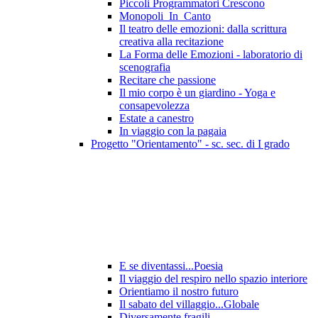
Piccoli Programmatori Crescono
Monopoli_In_Canto
Il teatro delle emozioni: dalla scrittura
creativa alla recitazione
La Forma delle Emozioni - laboratorio di
scenografia
Recitare che passione
Il mio corpo è un giardino - Yoga e
consapevolezza
Estate a canestro
In viaggio con la pagaia
Progetto "Orientamento" - sc. sec. di I grado
E se diventassi...Poesia
Il viaggio del respiro nello spazio interiore
Orientiamo il nostro futuro
Il sabato del villaggio...Globale
Diversamente fragili