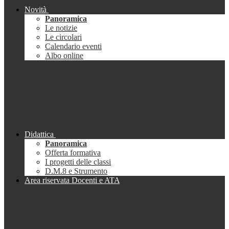
Novità
Panoramica
Le notizie
Le circolari
Calendario eventi
Albo online
Didattica
Panoramica
Offerta formativa
I progetti delle classi
D.M.8 e Strumento
Area riservata Docenti e ATA