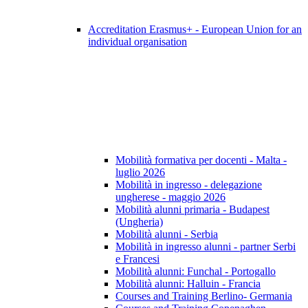
Accreditation Erasmus+ - European Union for an
individual organisation
Mobilità formativa per docenti - Malta -
luglio 2026
Mobilità in ingresso - delegazione
ungherese - maggio 2026
Mobilità alunni primaria - Budapest
(Ungheria)
Mobilità alunni - Serbia
Mobilità in ingresso alunni - partner Serbi
e Francesi
Mobilità alunni: Funchal - Portogallo
Mobilità alunni: Halluin - Francia
Courses and Training Berlino- Germania