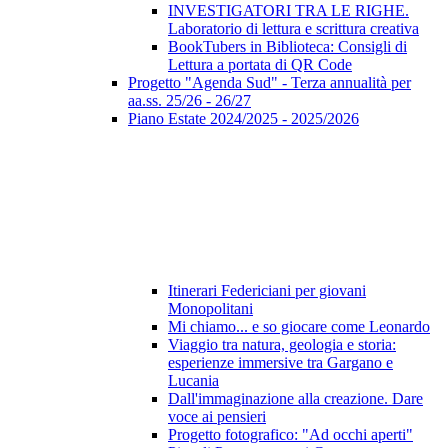
INVESTIGATORI TRA LE RIGHE.
Laboratorio di lettura e scrittura creativa
BookTubers in Biblioteca: Consigli di
Lettura a portata di QR Code
Progetto "Agenda Sud" - Terza annualità per
aa.ss. 25/26 - 26/27
Piano Estate 2024/2025 - 2025/2026
Itinerari Federiciani per giovani
Monopolitani
Mi chiamo... e so giocare come Leonardo
Viaggio tra natura, geologia e storia:
esperienze immersive tra Gargano e
Lucania
Dall'immaginazione alla creazione. Dare
voce ai pensieri
Progetto fotografico: "Ad occhi aperti"