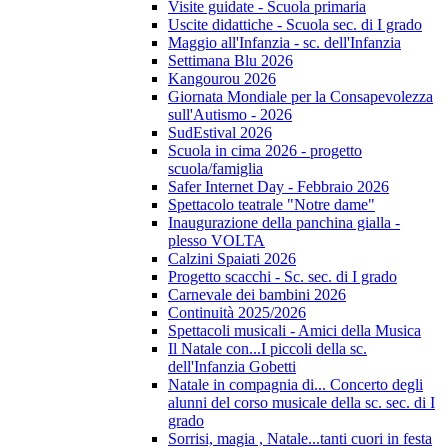
Visite guidate - Scuola primaria
Uscite didattiche - Scuola sec. di I grado
Maggio all'Infanzia - sc. dell'Infanzia
Settimana Blu 2026
Kangourou 2026
Giornata Mondiale per la Consapevolezza
sull'Autismo - 2026
SudEstival 2026
Scuola in cima 2026 - progetto
scuola/famiglia
Safer Internet Day - Febbraio 2026
Spettacolo teatrale "Notre dame"
Inaugurazione della panchina gialla -
plesso VOLTA
Calzini Spaiati 2026
Progetto scacchi - Sc. sec. di I grado
Carnevale dei bambini 2026
Continuità 2025/2026
Spettacoli musicali - Amici della Musica
Il Natale con...I piccoli della sc.
dell'Infanzia Gobetti
Natale in compagnia di... Concerto degli
alunni del corso musicale della sc. sec. di I
grado
Sorrisi, magia , Natale...tanti cuori in festa