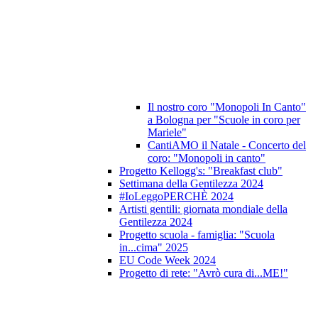
Il nostro coro "Monopoli In Canto"
a Bologna per "Scuole in coro per
Mariele"
CantiAMO il Natale - Concerto del
coro: "Monopoli in canto"
Progetto Kellogg's: "Breakfast club"
Settimana della Gentilezza 2024
#IoLeggoPERCHÈ 2024
Artisti gentili: giornata mondiale della
Gentilezza 2024
Progetto scuola - famiglia: "Scuola
in...cima" 2025
EU Code Week 2024
Progetto di rete: "Avrò cura di...ME!"