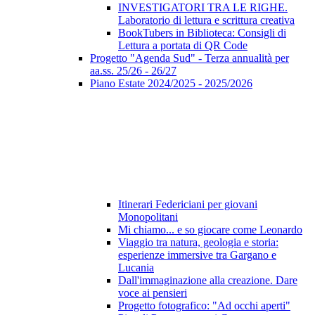
INVESTIGATORI TRA LE RIGHE.
Laboratorio di lettura e scrittura creativa
BookTubers in Biblioteca: Consigli di
Lettura a portata di QR Code
Progetto "Agenda Sud" - Terza annualità per
aa.ss. 25/26 - 26/27
Piano Estate 2024/2025 - 2025/2026
Itinerari Federiciani per giovani
Monopolitani
Mi chiamo... e so giocare come Leonardo
Viaggio tra natura, geologia e storia:
esperienze immersive tra Gargano e
Lucania
Dall'immaginazione alla creazione. Dare
voce ai pensieri
Progetto fotografico: "Ad occhi aperti"