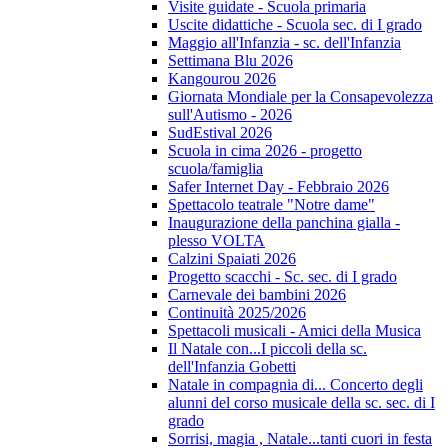
Visite guidate - Scuola primaria
Uscite didattiche - Scuola sec. di I grado
Maggio all'Infanzia - sc. dell'Infanzia
Settimana Blu 2026
Kangourou 2026
Giornata Mondiale per la Consapevolezza
sull'Autismo - 2026
SudEstival 2026
Scuola in cima 2026 - progetto
scuola/famiglia
Safer Internet Day - Febbraio 2026
Spettacolo teatrale "Notre dame"
Inaugurazione della panchina gialla -
plesso VOLTA
Calzini Spaiati 2026
Progetto scacchi - Sc. sec. di I grado
Carnevale dei bambini 2026
Continuità 2025/2026
Spettacoli musicali - Amici della Musica
Il Natale con...I piccoli della sc.
dell'Infanzia Gobetti
Natale in compagnia di... Concerto degli
alunni del corso musicale della sc. sec. di I
grado
Sorrisi, magia , Natale...tanti cuori in festa