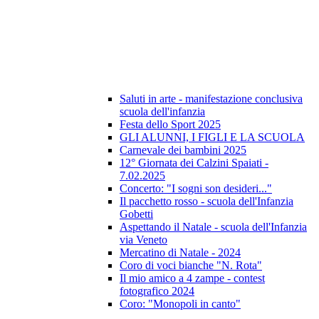
Saluti in arte - manifestazione conclusiva
scuola dell'infanzia
Festa dello Sport 2025
GLI ALUNNI, I FIGLI E LA SCUOLA
Carnevale dei bambini 2025
12° Giornata dei Calzini Spaiati -
7.02.2025
Concerto: "I sogni son desideri..."
Il pacchetto rosso - scuola dell'Infanzia
Gobetti
Aspettando il Natale - scuola dell'Infanzia
via Veneto
Mercatino di Natale - 2024
Coro di voci bianche "N. Rota"
Il mio amico a 4 zampe - contest
fotografico 2024
Coro: "Monopoli in canto"