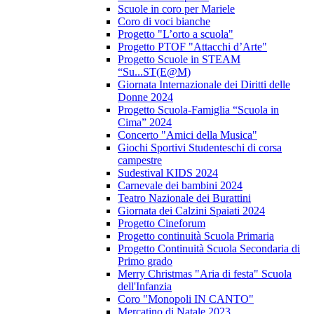
Scuole in coro per Mariele
Coro di voci bianche
Progetto "L’orto a scuola"
Progetto PTOF "Attacchi d’Arte"
Progetto Scuole in STEAM
“Su...ST(E@M)
Giornata Internazionale dei Diritti delle
Donne 2024
Progetto Scuola-Famiglia “Scuola in
Cima” 2024
Concerto "Amici della Musica"
Giochi Sportivi Studenteschi di corsa
campestre
Sudestival KIDS 2024
Carnevale dei bambini 2024
Teatro Nazionale dei Burattini
Giornata dei Calzini Spaiati 2024
Progetto Cineforum
Progetto continuità Scuola Primaria
Progetto Continuità Scuola Secondaria di
Primo grado
Merry Christmas "Aria di festa" Scuola
dell'Infanzia
Coro "Monopoli IN CANTO"
Mercatino di Natale 2023