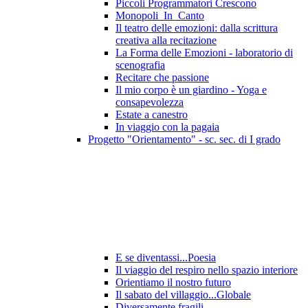
Piccoli Programmatori Crescono
Monopoli_In_Canto
Il teatro delle emozioni: dalla scrittura
creativa alla recitazione
La Forma delle Emozioni - laboratorio di
scenografia
Recitare che passione
Il mio corpo è un giardino - Yoga e
consapevolezza
Estate a canestro
In viaggio con la pagaia
Progetto "Orientamento" - sc. sec. di I grado
E se diventassi...Poesia
Il viaggio del respiro nello spazio interiore
Orientiamo il nostro futuro
Il sabato del villaggio...Globale
Diversamente fragili