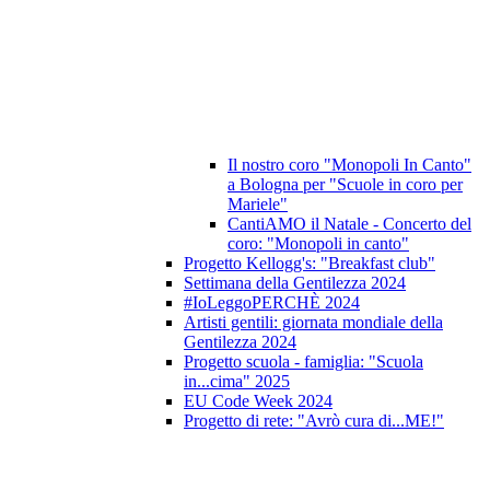
Il nostro coro "Monopoli In Canto"
a Bologna per "Scuole in coro per
Mariele"
CantiAMO il Natale - Concerto del
coro: "Monopoli in canto"
Progetto Kellogg's: "Breakfast club"
Settimana della Gentilezza 2024
#IoLeggoPERCHÈ 2024
Artisti gentili: giornata mondiale della
Gentilezza 2024
Progetto scuola - famiglia: "Scuola
in...cima" 2025
EU Code Week 2024
Progetto di rete: "Avrò cura di...ME!"