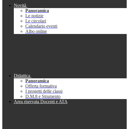
Novità
Panoramica
Le notizie
Le circolari
Calendario eventi
Albo online
Didattica
Panoramica
Offerta formativa
I progetti delle classi
D.M.8 e Strumento
Area riservata Docenti e ATA