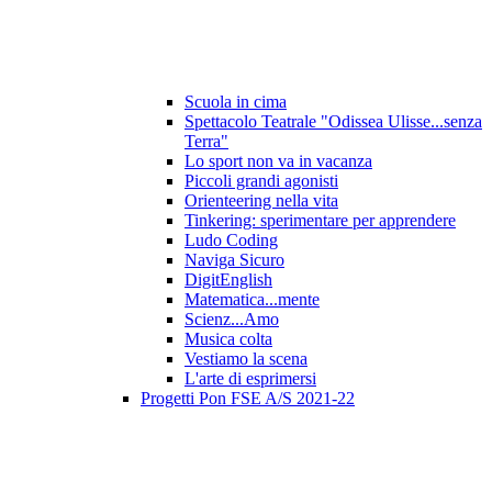
Scuola in cima
Spettacolo Teatrale "Odissea Ulisse...senza
Terra"
Lo sport non va in vacanza
Piccoli grandi agonisti
Orienteering nella vita
Tinkering: sperimentare per apprendere
Ludo Coding
Naviga Sicuro
DigitEnglish
Matematica...mente
Scienz...Amo
Musica colta
Vestiamo la scena
L'arte di esprimersi
Progetti Pon FSE A/S 2021-22