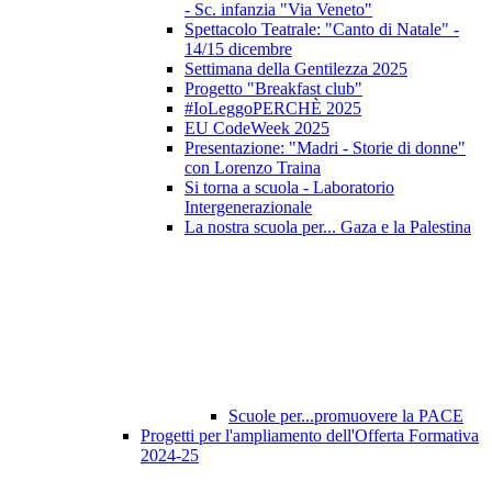
- Sc. infanzia "Via Veneto"
Spettacolo Teatrale: "Canto di Natale" -
14/15 dicembre
Settimana della Gentilezza 2025
Progetto "Breakfast club"
#IoLeggoPERCHÈ 2025
EU CodeWeek 2025
Presentazione: "Madri - Storie di donne"
con Lorenzo Traina
Si torna a scuola - Laboratorio
Intergenerazionale
La nostra scuola per... Gaza e la Palestina
Scuole per...promuovere la PACE
Progetti per l'ampliamento dell'Offerta Formativa
2024-25