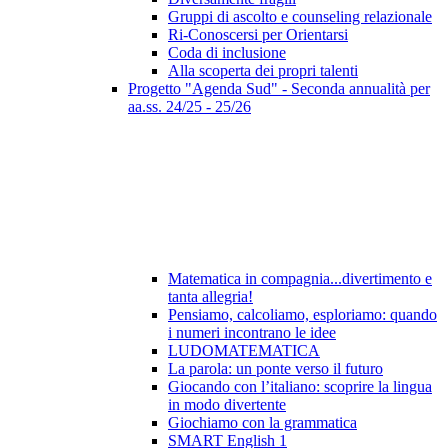
Gruppi di ascolto e counseling relazionale
Ri-Conoscersi per Orientarsi
Coda di inclusione
Alla scoperta dei propri talenti
Progetto "Agenda Sud" - Seconda annualità per
aa.ss. 24/25 - 25/26
Matematica in compagnia...divertimento e
tanta allegria!
Pensiamo, calcoliamo, esploriamo: quando
i numeri incontrano le idee
LUDOMATEMATICA
La parola: un ponte verso il futuro
Giocando con l’italiano: scoprire la lingua
in modo divertente
Giochiamo con la grammatica
SMART English 1