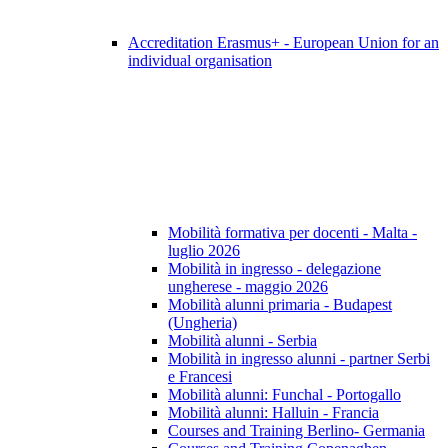
Accreditation Erasmus+ - European Union for an
individual organisation
Mobilità formativa per docenti - Malta -
luglio 2026
Mobilità in ingresso - delegazione
ungherese - maggio 2026
Mobilità alunni primaria - Budapest
(Ungheria)
Mobilità alunni - Serbia
Mobilità in ingresso alunni - partner Serbi
e Francesi
Mobilità alunni: Funchal - Portogallo
Mobilità alunni: Halluin - Francia
Courses and Training Berlino- Germania