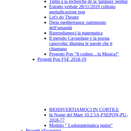
Tintin à la recherche de la 'lampara' perdue
Estratto verbale 28/11/2019 collegio
aggiudicazione pon
Let's do Theatre
Dieta mediterranea: patrimonio
dell’umanità
Riprendiamoci la matematica
Il metodo Caviardage e la poesia
capovolta: illumina le parole che ti
chiamano
Progetto Pon "Il coding....fa Musica!"
Progetti Pon FSE 2018-19
BIODIVERTIAMOCI IN CORTILE
In Nome del Mare 10.2.5A-FSEPON-PU-
2018-77
Modulo " Ludomatematica junior"
Progetti eTwinning