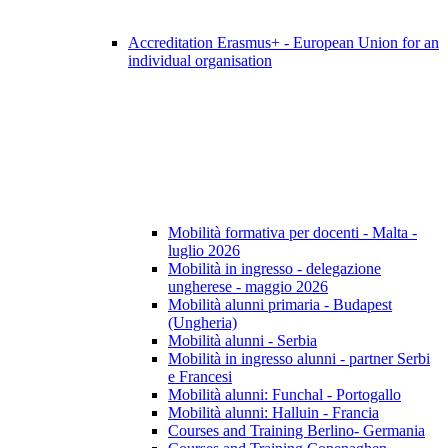
Accreditation Erasmus+ - European Union for an
individual organisation
Mobilità formativa per docenti - Malta -
luglio 2026
Mobilità in ingresso - delegazione
ungherese - maggio 2026
Mobilità alunni primaria - Budapest
(Ungheria)
Mobilità alunni - Serbia
Mobilità in ingresso alunni - partner Serbi
e Francesi
Mobilità alunni: Funchal - Portogallo
Mobilità alunni: Halluin - Francia
Courses and Training Berlino- Germania