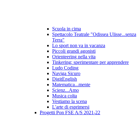
Scuola in cima
Spettacolo Teatrale "Odissea Ulisse...senza
Terra"
Lo sport non va in vacanza
Piccoli grandi agonisti
Orienteering nella vita
Tinkering: sperimentare per apprendere
Ludo Coding
Naviga Sicuro
DigitEnglish
Matematica...mente
Scienz...Amo
Musica colta
Vestiamo la scena
L'arte di esprimersi
Progetti Pon FSE A/S 2021-22