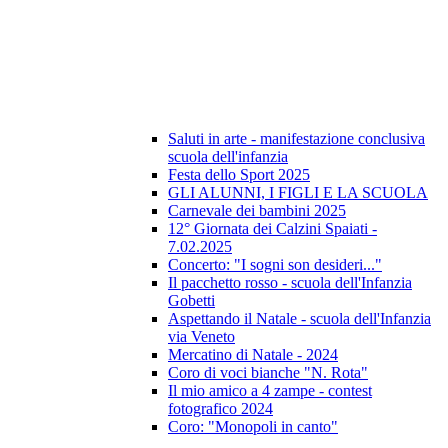
Saluti in arte - manifestazione conclusiva
scuola dell'infanzia
Festa dello Sport 2025
GLI ALUNNI, I FIGLI E LA SCUOLA
Carnevale dei bambini 2025
12° Giornata dei Calzini Spaiati -
7.02.2025
Concerto: "I sogni son desideri..."
Il pacchetto rosso - scuola dell'Infanzia
Gobetti
Aspettando il Natale - scuola dell'Infanzia
via Veneto
Mercatino di Natale - 2024
Coro di voci bianche "N. Rota"
Il mio amico a 4 zampe - contest
fotografico 2024
Coro: "Monopoli in canto"