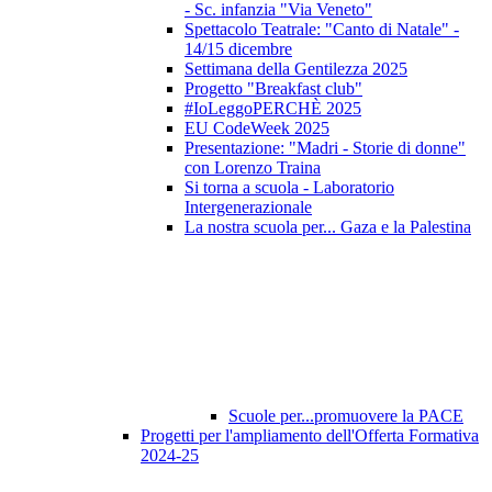
- Sc. infanzia "Via Veneto"
Spettacolo Teatrale: "Canto di Natale" -
14/15 dicembre
Settimana della Gentilezza 2025
Progetto "Breakfast club"
#IoLeggoPERCHÈ 2025
EU CodeWeek 2025
Presentazione: "Madri - Storie di donne"
con Lorenzo Traina
Si torna a scuola - Laboratorio
Intergenerazionale
La nostra scuola per... Gaza e la Palestina
Scuole per...promuovere la PACE
Progetti per l'ampliamento dell'Offerta Formativa
2024-25