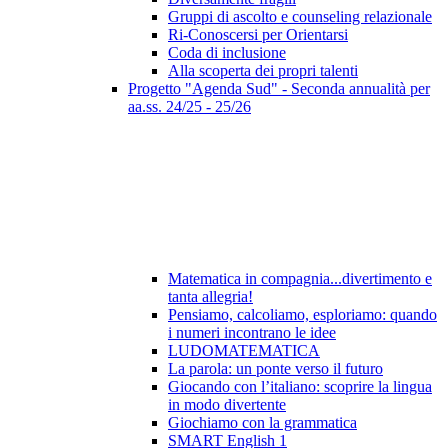
Gruppi di ascolto e counseling relazionale
Ri-Conoscersi per Orientarsi
Coda di inclusione
Alla scoperta dei propri talenti
Progetto "Agenda Sud" - Seconda annualità per
aa.ss. 24/25 - 25/26
Matematica in compagnia...divertimento e
tanta allegria!
Pensiamo, calcoliamo, esploriamo: quando
i numeri incontrano le idee
LUDOMATEMATICA
La parola: un ponte verso il futuro
Giocando con l’italiano: scoprire la lingua
in modo divertente
Giochiamo con la grammatica
SMART English 1