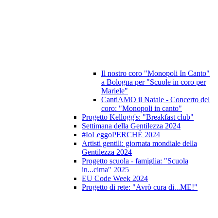
Il nostro coro "Monopoli In Canto"
a Bologna per "Scuole in coro per
Mariele"
CantiAMO il Natale - Concerto del
coro: "Monopoli in canto"
Progetto Kellogg's: "Breakfast club"
Settimana della Gentilezza 2024
#IoLeggoPERCHÈ 2024
Artisti gentili: giornata mondiale della
Gentilezza 2024
Progetto scuola - famiglia: "Scuola
in...cima" 2025
EU Code Week 2024
Progetto di rete: "Avrò cura di...ME!"