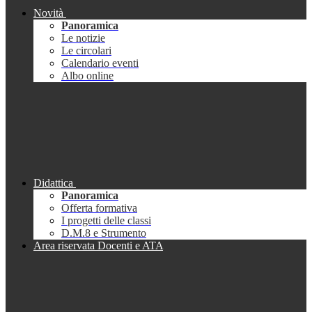
Novità
Panoramica
Le notizie
Le circolari
Calendario eventi
Albo online
Didattica
Panoramica
Offerta formativa
I progetti delle classi
D.M.8 e Strumento
Area riservata Docenti e ATA