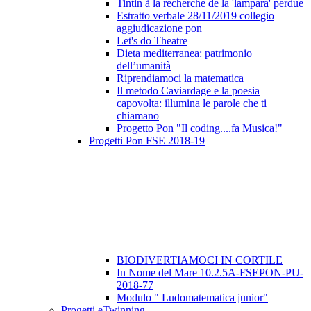
Tintin à la recherche de la 'lampara' perdue
Estratto verbale 28/11/2019 collegio
aggiudicazione pon
Let's do Theatre
Dieta mediterranea: patrimonio
dell’umanità
Riprendiamoci la matematica
Il metodo Caviardage e la poesia
capovolta: illumina le parole che ti
chiamano
Progetto Pon "Il coding....fa Musica!"
Progetti Pon FSE 2018-19
BIODIVERTIAMOCI IN CORTILE
In Nome del Mare 10.2.5A-FSEPON-PU-
2018-77
Modulo " Ludomatematica junior"
Progetti eTwinning