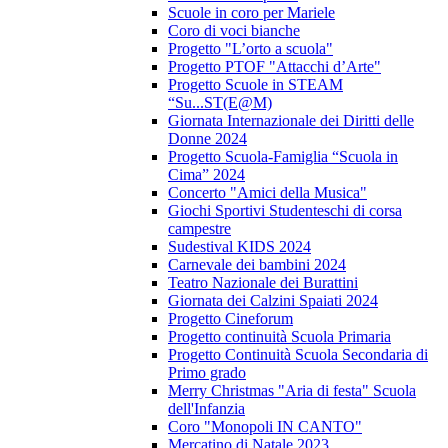
Scuole in coro per Mariele
Coro di voci bianche
Progetto "L’orto a scuola"
Progetto PTOF "Attacchi d’Arte"
Progetto Scuole in STEAM
“Su...ST(E@M)
Giornata Internazionale dei Diritti delle
Donne 2024
Progetto Scuola-Famiglia “Scuola in
Cima” 2024
Concerto "Amici della Musica"
Giochi Sportivi Studenteschi di corsa
campestre
Sudestival KIDS 2024
Carnevale dei bambini 2024
Teatro Nazionale dei Burattini
Giornata dei Calzini Spaiati 2024
Progetto Cineforum
Progetto continuità Scuola Primaria
Progetto Continuità Scuola Secondaria di
Primo grado
Merry Christmas "Aria di festa" Scuola
dell'Infanzia
Coro "Monopoli IN CANTO"
Mercatino di Natale 2023