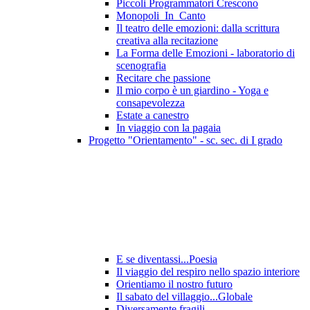
Piccoli Programmatori Crescono
Monopoli_In_Canto
Il teatro delle emozioni: dalla scrittura
creativa alla recitazione
La Forma delle Emozioni - laboratorio di
scenografia
Recitare che passione
Il mio corpo è un giardino - Yoga e
consapevolezza
Estate a canestro
In viaggio con la pagaia
Progetto "Orientamento" - sc. sec. di I grado
E se diventassi...Poesia
Il viaggio del respiro nello spazio interiore
Orientiamo il nostro futuro
Il sabato del villaggio...Globale
Diversamente fragili