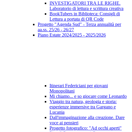
INVESTIGATORI TRA LE RIGHE.
Laboratorio di lettura e scrittura creativa
BookTubers in Biblioteca: Consigli di
Lettura a portata di QR Code
Progetto "Agenda Sud" - Terza annualità per
aa.ss. 25/26 - 26/27
Piano Estate 2024/2025 - 2025/2026
Itinerari Federiciani per giovani
Monopolitani
Mi chiamo... e so giocare come Leonardo
Viaggio tra natura, geologia e storia:
esperienze immersive tra Gargano e
Lucania
Dall'immaginazione alla creazione. Dare
voce ai pensieri
Progetto fotografico: "Ad occhi aperti"