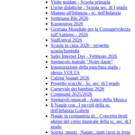
Visite guidate - Scuola primaria
Uscite didattiche - Scuola sec. di I grado
Maggio all'Infanzia - sc. dell'Infanzia
Settimana Blu 2026
Kangourou 2026
Giornata Mondiale per la Consapevolezza
sull'Autismo - 2026
SudEstival 2026
Scuola in cima 2026 - progetto
scuola/famiglia
Safer Internet Day - Febbraio 2026
Spettacolo teatrale "Notre dame"
Inaugurazione della panchina gialla -
plesso VOLTA
Calzini Spaiati 2026
Progetto scacchi - Sc. sec. di I grado
Carnevale dei bambini 2026
Continuità 2025/2026
Spettacoli musicali - Amici della Musica
Il Natale con...I piccoli della sc.
dell'Infanzia Gobetti
Natale in compagnia di... Concerto degli
alunni del corso musicale della sc. sec. di I
grado
Sorrisi, magia , Natale...tanti cuori in festa