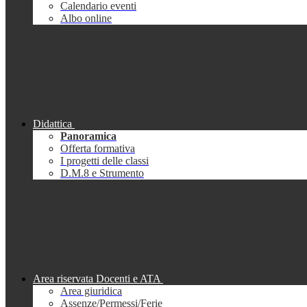
Calendario eventi
Albo online
Didattica
Panoramica
Offerta formativa
I progetti delle classi
D.M.8 e Strumento
Area riservata Docenti e ATA
Area giuridica
Assenze/Permessi/Ferie