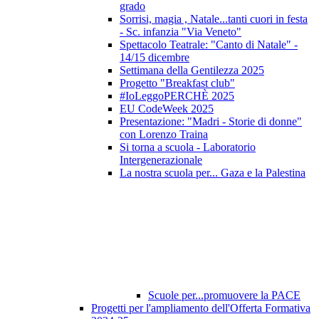
grado
Sorrisi, magia , Natale...tanti cuori in festa
- Sc. infanzia "Via Veneto"
Spettacolo Teatrale: "Canto di Natale" -
14/15 dicembre
Settimana della Gentilezza 2025
Progetto "Breakfast club"
#IoLeggoPERCHÈ 2025
EU CodeWeek 2025
Presentazione: "Madri - Storie di donne"
con Lorenzo Traina
Si torna a scuola - Laboratorio
Intergenerazionale
La nostra scuola per... Gaza e la Palestina
Scuole per...promuovere la PACE
Progetti per l'ampliamento dell'Offerta Formativa