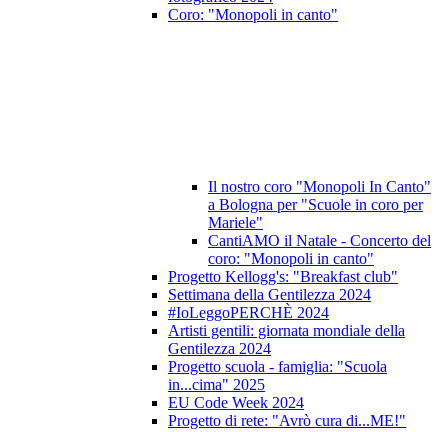
Coro: "Monopoli in canto"
Il nostro coro "Monopoli In Canto"
a Bologna per "Scuole in coro per
Mariele"
CantiAMO il Natale - Concerto del
coro: "Monopoli in canto"
Progetto Kellogg's: "Breakfast club"
Settimana della Gentilezza 2024
#IoLeggoPERCHÈ 2024
Artisti gentili: giornata mondiale della
Gentilezza 2024
Progetto scuola - famiglia: "Scuola
in...cima" 2025
EU Code Week 2024
Progetto di rete: "Avrò cura di...ME!"