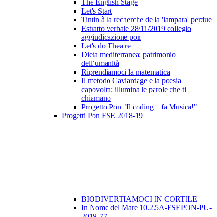
The English Stage
Let's Start
Tintin à la recherche de la 'lampara' perdue
Estratto verbale 28/11/2019 collegio
aggiudicazione pon
Let's do Theatre
Dieta mediterranea: patrimonio
dell’umanità
Riprendiamoci la matematica
Il metodo Caviardage e la poesia
capovolta: illumina le parole che ti
chiamano
Progetto Pon "Il coding....fa Musica!"
Progetti Pon FSE 2018-19
BIODIVERTIAMOCI IN CORTILE
In Nome del Mare 10.2.5A-FSEPON-PU-
2018-77