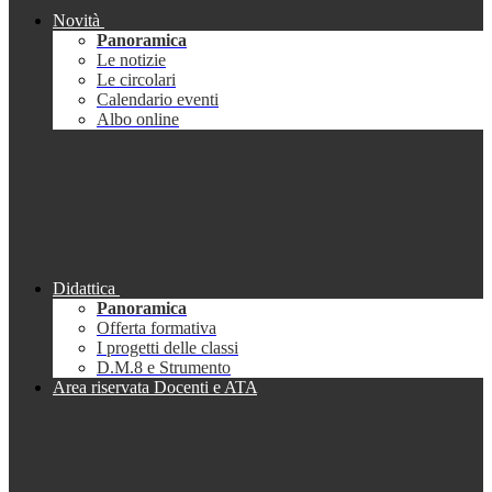
Novità
Panoramica
Le notizie
Le circolari
Calendario eventi
Albo online
Didattica
Panoramica
Offerta formativa
I progetti delle classi
D.M.8 e Strumento
Area riservata Docenti e ATA