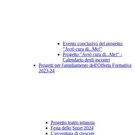
Evento conclusivo del progetto:
"Avrò cura di...Me!"
Progetto "Avrò cura di...Me!" -
Calendario degli incontri
Progetti per l'ampliamento dell'Offerta Formativa
2023-24
Progetto teatro infanzia
Festa dello Sport 2024
L'avventura di crescere