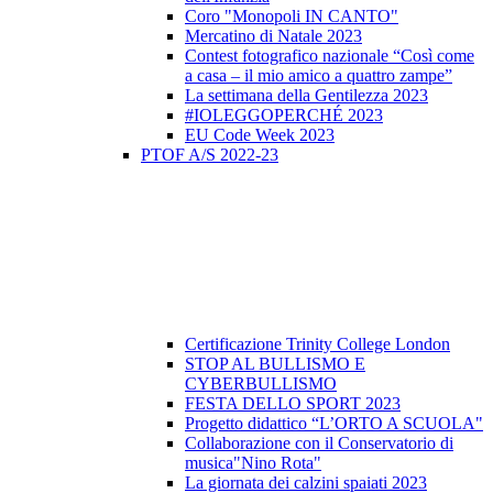
Coro "Monopoli IN CANTO"
Mercatino di Natale 2023
Contest fotografico nazionale “Così come
a casa – il mio amico a quattro zampe”
La settimana della Gentilezza 2023
#IOLEGGOPERCHÉ 2023
EU Code Week 2023
PTOF A/S 2022-23
Certificazione Trinity College London
STOP AL BULLISMO E
CYBERBULLISMO
FESTA DELLO SPORT 2023
Progetto didattico “L’ORTO A SCUOLA"
Collaborazione con il Conservatorio di
musica"Nino Rota"
La giornata dei calzini spaiati 2023