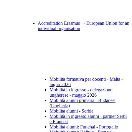
Accreditation Erasmus+ - European Union for an
individual organisation
Mobilità formativa per docenti - Malta -
luglio 2026
Mobilità in ingresso - delegazione
ungherese - maggio 2026
Mobilità alunni primaria - Budapest
(Ungheria)
Mobilità alunni - Serbia
Mobilità in ingresso alunni - partner Serbi
e Francesi
Mobilità alunni: Funchal - Portogallo