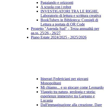
Pagaiando e orizzonti
A scuola con i robot
INVESTIGATORI TRA LE RIGHE.
Laboratorio di lettura e scrittura creativa
BookTubers in Biblioteca: Consigli di
Lettura a portata di QR Code
Progetto "Agenda Sud" - Terza annualità per
aa.ss. 25/26 - 26/27
Piano Estate 2024/2025 - 2025/2026
Itinerari Federiciani per giovani
Monopolitani
Mi chiamo... e so giocare come Leonardo
Viaggio tra natura, geologia e storia:
esperienze immersive tra Gargano e
Lucania
Dall'immaginazione alla creazione. Dare