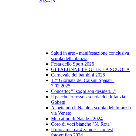
2024-25
Saluti in arte - manifestazione conclusiva
scuola dell'infanzia
Festa dello Sport 2025
GLI ALUNNI, I FIGLI E LA SCUOLA
Carnevale dei bambini 2025
12° Giornata dei Calzini Spaiati -
7.02.2025
Concerto: "I sogni son desideri..."
Il pacchetto rosso - scuola dell'Infanzia
Gobetti
Aspettando il Natale - scuola dell'Infanzia
via Veneto
Mercatino di Natale - 2024
Coro di voci bianche "N. Rota"
Il mio amico a 4 zampe - contest
fotografico 2024