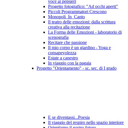
voce ai pensieri
Progetto fotografico: "Ad occhi aperti"
Piccoli Programmatori Crescono
Monopoli_In_Canto
Il teatro delle emozioni: dalla scrittura
creativa alla recitazione
La Forma delle Emozioni - laboratorio di
scenografia
Recitare che passione
Il mio corpo è un giardino - Yoga e
consapevolezza
Estate a canestro
In viaggio con la pagaia
Progetto "Orientamento" - sc. sec. di I grado
E se diventassi...Poesia
Il viaggio del respiro nello spazio interiore
Orientiamo il nostro futuro