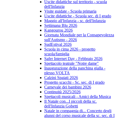
Uscite didattiche sul territorio - scuola
dell'Infanzia
Visite guidate - Scuola primaria
Uscite didattiche - Scuola sec. di I grado
Maggio all'Infanzia - sc. dell'Infanzia
Settimana Blu 2026
Kangourou 2026
Giornata Mondiale per la Consapevolezza
sull'Autismo - 2026
SudEstival 2026
Scuola in cima 2026 - progetto
scuola/famiglia
Safer Internet Day - Febbraio 2026
Spettacolo teatrale "Notre dame"
Inaugurazione della panchina gialla -
plesso VOLTA
Calzini Spaiati 2026
Progetto scacchi - Sc. sec. di I grado
Carnevale dei bambini 2026
Continuità 2025/2026
Spettacoli musicali - Amici della Musica
Il Natale con...I piccoli della sc.
dell'Infanzia Gobetti
Natale in compagnia di... Concerto degli
alunni del corso musicale della sc. sec. di I