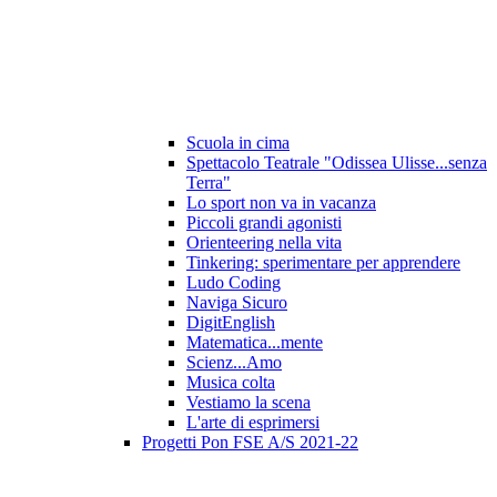
Scuola in cima
Spettacolo Teatrale "Odissea Ulisse...senza
Terra"
Lo sport non va in vacanza
Piccoli grandi agonisti
Orienteering nella vita
Tinkering: sperimentare per apprendere
Ludo Coding
Naviga Sicuro
DigitEnglish
Matematica...mente
Scienz...Amo
Musica colta
Vestiamo la scena
L'arte di esprimersi
Progetti Pon FSE A/S 2021-22