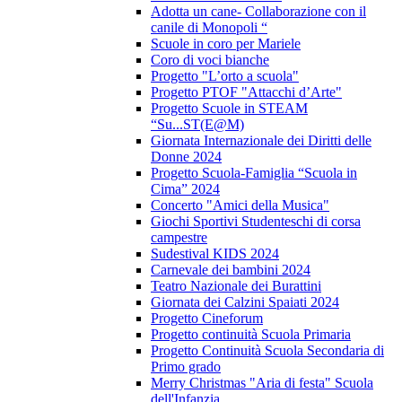
Adotta un cane- Collaborazione con il
canile di Monopoli “
Scuole in coro per Mariele
Coro di voci bianche
Progetto "L’orto a scuola"
Progetto PTOF "Attacchi d’Arte"
Progetto Scuole in STEAM
“Su...ST(E@M)
Giornata Internazionale dei Diritti delle
Donne 2024
Progetto Scuola-Famiglia “Scuola in
Cima” 2024
Concerto "Amici della Musica"
Giochi Sportivi Studenteschi di corsa
campestre
Sudestival KIDS 2024
Carnevale dei bambini 2024
Teatro Nazionale dei Burattini
Giornata dei Calzini Spaiati 2024
Progetto Cineforum
Progetto continuità Scuola Primaria
Progetto Continuità Scuola Secondaria di
Primo grado
Merry Christmas "Aria di festa" Scuola
dell'Infanzia