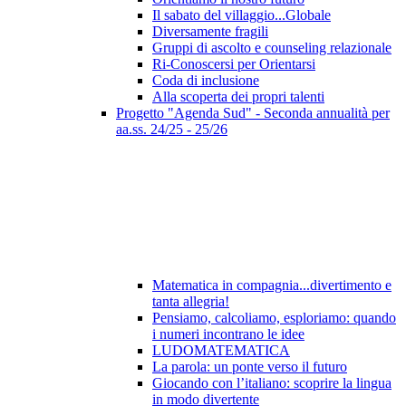
Il sabato del villaggio...Globale
Diversamente fragili
Gruppi di ascolto e counseling relazionale
Ri-Conoscersi per Orientarsi
Coda di inclusione
Alla scoperta dei propri talenti
Progetto "Agenda Sud" - Seconda annualità per
aa.ss. 24/25 - 25/26
Matematica in compagnia...divertimento e
tanta allegria!
Pensiamo, calcoliamo, esploriamo: quando
i numeri incontrano le idee
LUDOMATEMATICA
La parola: un ponte verso il futuro
Giocando con l’italiano: scoprire la lingua
in modo divertente