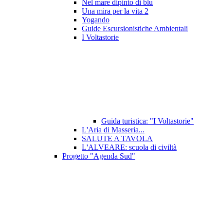
Nel mare dipinto di blu
Una mira per la vita 2
Yogando
Guide Escursionistiche Ambientali
I Voltastorie
Guida turistica: "I Voltastorie"
L'Aria di Masseria...
SALUTE A TAVOLA
L'ALVEARE: scuola di civiltà
Progetto "Agenda Sud"