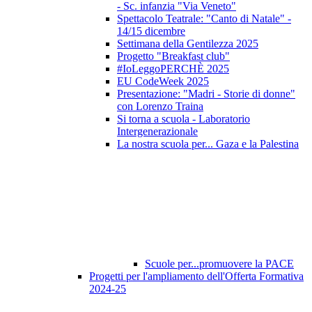
- Sc. infanzia "Via Veneto"
Spettacolo Teatrale: "Canto di Natale" -
14/15 dicembre
Settimana della Gentilezza 2025
Progetto "Breakfast club"
#IoLeggoPERCHÈ 2025
EU CodeWeek 2025
Presentazione: "Madri - Storie di donne"
con Lorenzo Traina
Si torna a scuola - Laboratorio
Intergenerazionale
La nostra scuola per... Gaza e la Palestina
Scuole per...promuovere la PACE
Progetti per l'ampliamento dell'Offerta Formativa
2024-25