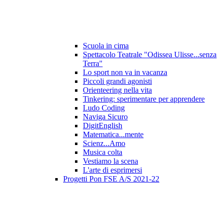
Scuola in cima
Spettacolo Teatrale "Odissea Ulisse...senza
Terra"
Lo sport non va in vacanza
Piccoli grandi agonisti
Orienteering nella vita
Tinkering: sperimentare per apprendere
Ludo Coding
Naviga Sicuro
DigitEnglish
Matematica...mente
Scienz...Amo
Musica colta
Vestiamo la scena
L'arte di esprimersi
Progetti Pon FSE A/S 2021-22