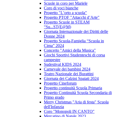
Scuole in coro per Mariele
Coro di voci bianche
Progetto "L’orto a scuola"
Progetto PTOF "Attacchi d’Arte"
Progetto Scuole in STEAM
“Su...ST(E@M)
Giornata Internazionale dei Diritti delle
Donne 2024
Progetto Scuola-Famiglia “Scuola in
Cima” 2024
Concerto "Amici della Musica"
Giochi Sportivi Studenteschi di corsa
campestre
Sudestival KIDS 2024
Carnevale dei bambini 2024
Teatro Nazionale dei Burattini
Giornata dei Calzini Spaiati 2024
Progetto Cineforum
Progetto continuità Scuola Primaria
Progetto Continuità Scuola Secondaria di
Primo grado
Merry Christmas "Aria di festa" Scuola
dell'Infanzia
Coro "Monopoli IN CANTO"
Mercatino di Natale 2023