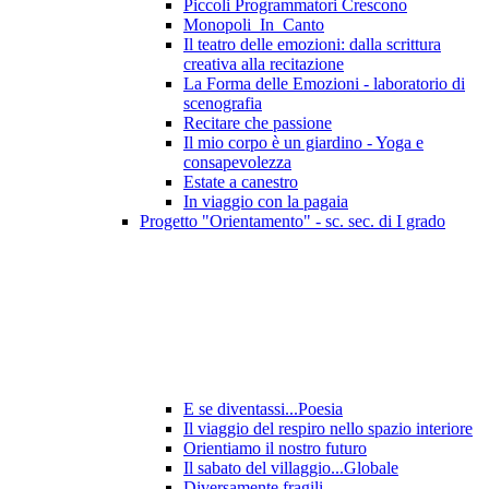
Piccoli Programmatori Crescono
Monopoli_In_Canto
Il teatro delle emozioni: dalla scrittura
creativa alla recitazione
La Forma delle Emozioni - laboratorio di
scenografia
Recitare che passione
Il mio corpo è un giardino - Yoga e
consapevolezza
Estate a canestro
In viaggio con la pagaia
Progetto "Orientamento" - sc. sec. di I grado
E se diventassi...Poesia
Il viaggio del respiro nello spazio interiore
Orientiamo il nostro futuro
Il sabato del villaggio...Globale
Diversamente fragili