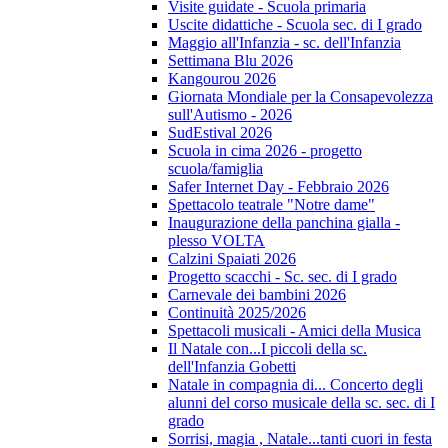
Visite guidate - Scuola primaria
Uscite didattiche - Scuola sec. di I grado
Maggio all'Infanzia - sc. dell'Infanzia
Settimana Blu 2026
Kangourou 2026
Giornata Mondiale per la Consapevolezza
sull'Autismo - 2026
SudEstival 2026
Scuola in cima 2026 - progetto
scuola/famiglia
Safer Internet Day - Febbraio 2026
Spettacolo teatrale "Notre dame"
Inaugurazione della panchina gialla -
plesso VOLTA
Calzini Spaiati 2026
Progetto scacchi - Sc. sec. di I grado
Carnevale dei bambini 2026
Continuità 2025/2026
Spettacoli musicali - Amici della Musica
Il Natale con...I piccoli della sc.
dell'Infanzia Gobetti
Natale in compagnia di... Concerto degli
alunni del corso musicale della sc. sec. di I
grado
Sorrisi, magia , Natale...tanti cuori in festa