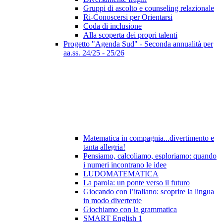
Gruppi di ascolto e counseling relazionale
Ri-Conoscersi per Orientarsi
Coda di inclusione
Alla scoperta dei propri talenti
Progetto "Agenda Sud" - Seconda annualità per
aa.ss. 24/25 - 25/26
Matematica in compagnia...divertimento e
tanta allegria!
Pensiamo, calcoliamo, esploriamo: quando
i numeri incontrano le idee
LUDOMATEMATICA
La parola: un ponte verso il futuro
Giocando con l’italiano: scoprire la lingua
in modo divertente
Giochiamo con la grammatica
SMART English 1