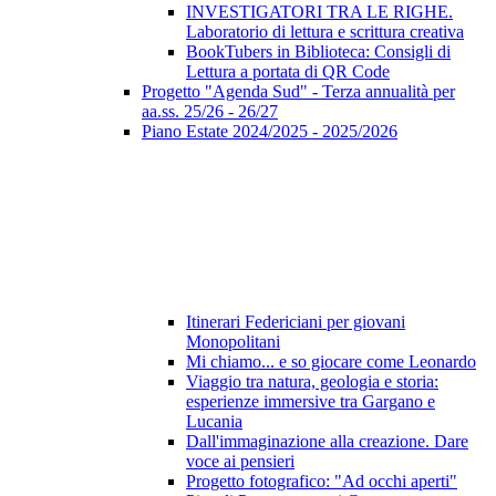
INVESTIGATORI TRA LE RIGHE.
Laboratorio di lettura e scrittura creativa
BookTubers in Biblioteca: Consigli di
Lettura a portata di QR Code
Progetto "Agenda Sud" - Terza annualità per
aa.ss. 25/26 - 26/27
Piano Estate 2024/2025 - 2025/2026
Itinerari Federiciani per giovani
Monopolitani
Mi chiamo... e so giocare come Leonardo
Viaggio tra natura, geologia e storia:
esperienze immersive tra Gargano e
Lucania
Dall'immaginazione alla creazione. Dare
voce ai pensieri
Progetto fotografico: "Ad occhi aperti"