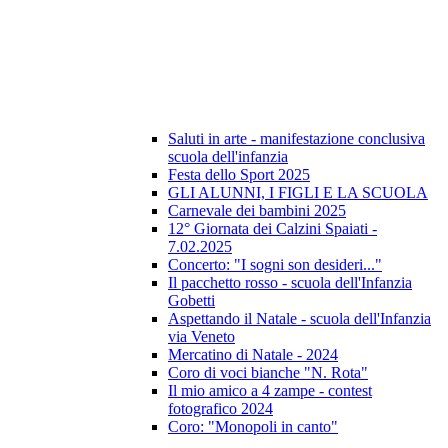
Saluti in arte - manifestazione conclusiva
scuola dell'infanzia
Festa dello Sport 2025
GLI ALUNNI, I FIGLI E LA SCUOLA
Carnevale dei bambini 2025
12° Giornata dei Calzini Spaiati -
7.02.2025
Concerto: "I sogni son desideri..."
Il pacchetto rosso - scuola dell'Infanzia
Gobetti
Aspettando il Natale - scuola dell'Infanzia
via Veneto
Mercatino di Natale - 2024
Coro di voci bianche "N. Rota"
Il mio amico a 4 zampe - contest
fotografico 2024
Coro: "Monopoli in canto"