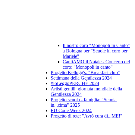
Il nostro coro "Monopoli In Canto"
a Bologna per "Scuole in coro per
Mariele"
CantiAMO il Natale - Concerto del
coro: "Monopoli in canto"
Progetto Kellogg's: "Breakfast club"
Settimana della Gentilezza 2024
#IoLeggoPERCHÈ 2024
Artisti gentili: giornata mondiale della
Gentilezza 2024
Progetto scuola - famiglia: "Scuola
in...cima" 2025
EU Code Week 2024
Progetto di rete: "Avrò cura di...ME!"