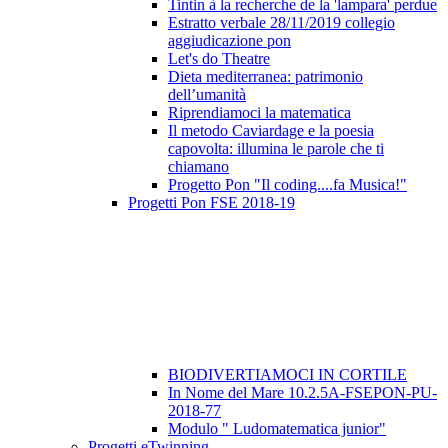
Tintin à la recherche de la 'lampara' perdue
Estratto verbale 28/11/2019 collegio
aggiudicazione pon
Let's do Theatre
Dieta mediterranea: patrimonio
dell’umanità
Riprendiamoci la matematica
Il metodo Caviardage e la poesia
capovolta: illumina le parole che ti
chiamano
Progetto Pon "Il coding....fa Musica!"
Progetti Pon FSE 2018-19
BIODIVERTIAMOCI IN CORTILE
In Nome del Mare 10.2.5A-FSEPON-PU-
2018-77
Modulo " Ludomatematica junior"
Progetti eTwinning