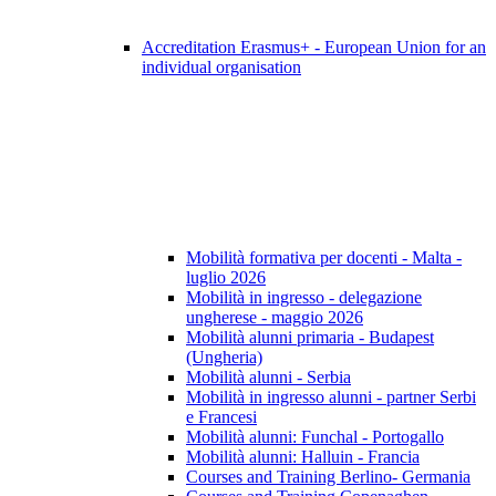
Accreditation Erasmus+ - European Union for an
individual organisation
Mobilità formativa per docenti - Malta -
luglio 2026
Mobilità in ingresso - delegazione
ungherese - maggio 2026
Mobilità alunni primaria - Budapest
(Ungheria)
Mobilità alunni - Serbia
Mobilità in ingresso alunni - partner Serbi
e Francesi
Mobilità alunni: Funchal - Portogallo
Mobilità alunni: Halluin - Francia
Courses and Training Berlino- Germania