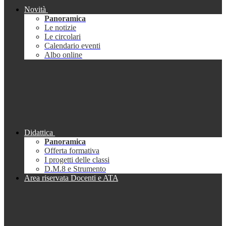
Novità
Panoramica
Le notizie
Le circolari
Calendario eventi
Albo online
Didattica
Panoramica
Offerta formativa
I progetti delle classi
D.M.8 e Strumento
Area riservata Docenti e ATA