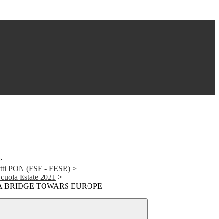
>
getti PON (FSE - FESR)
>
cuola Estate 2021
>
 A BRIDGE TOWARS EUROPE