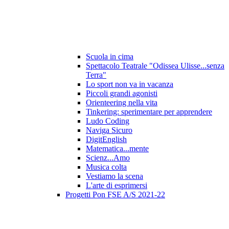
Scuola in cima
Spettacolo Teatrale "Odissea Ulisse...senza
Terra"
Lo sport non va in vacanza
Piccoli grandi agonisti
Orienteering nella vita
Tinkering: sperimentare per apprendere
Ludo Coding
Naviga Sicuro
DigitEnglish
Matematica...mente
Scienz...Amo
Musica colta
Vestiamo la scena
L'arte di esprimersi
Progetti Pon FSE A/S 2021-22