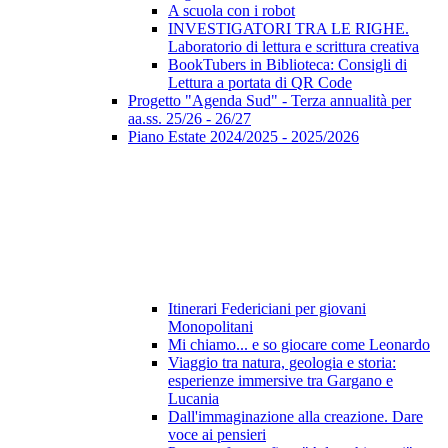
A scuola con i robot
INVESTIGATORI TRA LE RIGHE.
Laboratorio di lettura e scrittura creativa
BookTubers in Biblioteca: Consigli di
Lettura a portata di QR Code
Progetto "Agenda Sud" - Terza annualità per
aa.ss. 25/26 - 26/27
Piano Estate 2024/2025 - 2025/2026
Itinerari Federiciani per giovani
Monopolitani
Mi chiamo... e so giocare come Leonardo
Viaggio tra natura, geologia e storia:
esperienze immersive tra Gargano e
Lucania
Dall'immaginazione alla creazione. Dare
voce ai pensieri