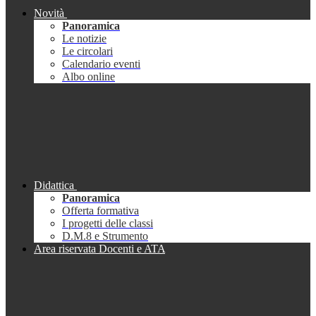
Novità
Panoramica
Le notizie
Le circolari
Calendario eventi
Albo online
Didattica
Panoramica
Offerta formativa
I progetti delle classi
D.M.8 e Strumento
Area riservata Docenti e ATA