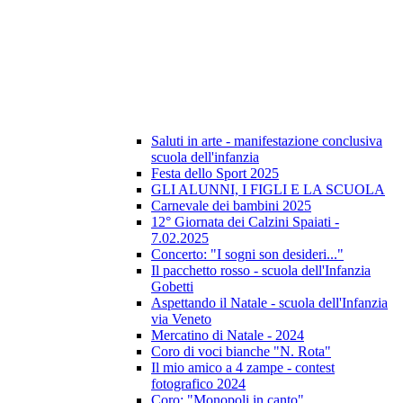
Saluti in arte - manifestazione conclusiva
scuola dell'infanzia
Festa dello Sport 2025
GLI ALUNNI, I FIGLI E LA SCUOLA
Carnevale dei bambini 2025
12° Giornata dei Calzini Spaiati -
7.02.2025
Concerto: "I sogni son desideri..."
Il pacchetto rosso - scuola dell'Infanzia
Gobetti
Aspettando il Natale - scuola dell'Infanzia
via Veneto
Mercatino di Natale - 2024
Coro di voci bianche "N. Rota"
Il mio amico a 4 zampe - contest
fotografico 2024
Coro: "Monopoli in canto"