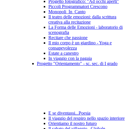
Progetto fotografico: "Ad occhi aperti"
Piccoli Programmatori Crescono
Monopoli_In_Canto
Il teatro delle emozioni: dalla scrittura
creativa alla recitazione
La Forma delle Emozioni - laboratorio di
scenografia
Recitare che passione
Il mio corpo è un giardino - Yoga e
consapevolezza
Estate a canestro
In viaggio con la pagaia
Progetto "Orientamento" - sc. sec. di I grado
E se diventassi...Poesia
Il viaggio del respiro nello spazio interiore
Orientiamo il nostro futuro
Il sabato del villaggio...Globale