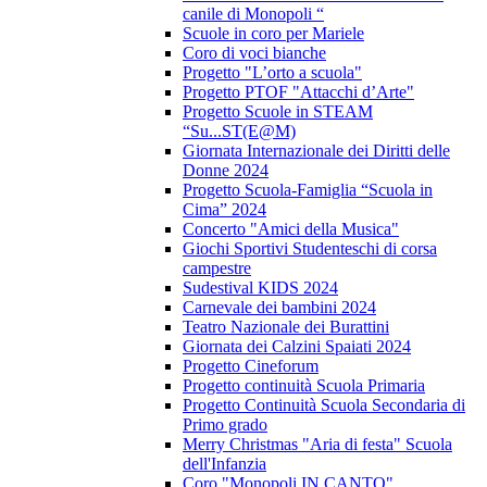
canile di Monopoli “
Scuole in coro per Mariele
Coro di voci bianche
Progetto "L’orto a scuola"
Progetto PTOF "Attacchi d’Arte"
Progetto Scuole in STEAM
“Su...ST(E@M)
Giornata Internazionale dei Diritti delle
Donne 2024
Progetto Scuola-Famiglia “Scuola in
Cima” 2024
Concerto "Amici della Musica"
Giochi Sportivi Studenteschi di corsa
campestre
Sudestival KIDS 2024
Carnevale dei bambini 2024
Teatro Nazionale dei Burattini
Giornata dei Calzini Spaiati 2024
Progetto Cineforum
Progetto continuità Scuola Primaria
Progetto Continuità Scuola Secondaria di
Primo grado
Merry Christmas "Aria di festa" Scuola
dell'Infanzia
Coro "Monopoli IN CANTO"