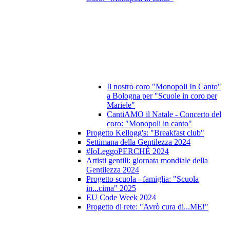
Il nostro coro "Monopoli In Canto"
a Bologna per "Scuole in coro per
Mariele"
CantiAMO il Natale - Concerto del
coro: "Monopoli in canto"
Progetto Kellogg's: "Breakfast club"
Settimana della Gentilezza 2024
#IoLeggoPERCHÈ 2024
Artisti gentili: giornata mondiale della
Gentilezza 2024
Progetto scuola - famiglia: "Scuola
in...cima" 2025
EU Code Week 2024
Progetto di rete: "Avrò cura di...ME!"