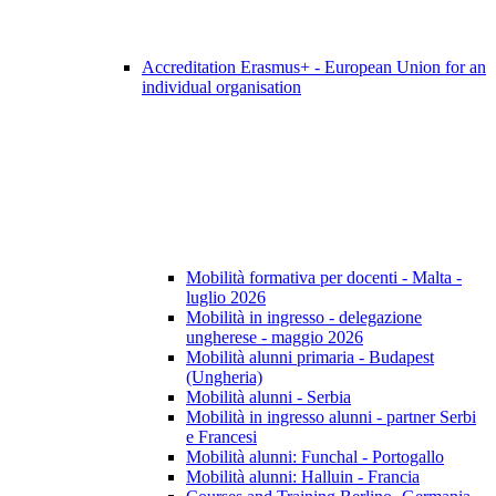
Accreditation Erasmus+ - European Union for an
individual organisation
Mobilità formativa per docenti - Malta -
luglio 2026
Mobilità in ingresso - delegazione
ungherese - maggio 2026
Mobilità alunni primaria - Budapest
(Ungheria)
Mobilità alunni - Serbia
Mobilità in ingresso alunni - partner Serbi
e Francesi
Mobilità alunni: Funchal - Portogallo
Mobilità alunni: Halluin - Francia