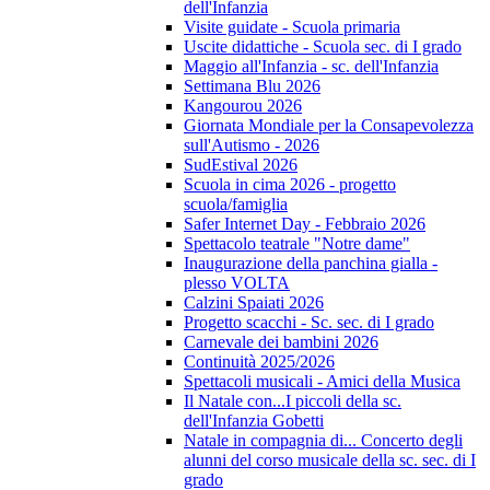
dell'Infanzia
Visite guidate - Scuola primaria
Uscite didattiche - Scuola sec. di I grado
Maggio all'Infanzia - sc. dell'Infanzia
Settimana Blu 2026
Kangourou 2026
Giornata Mondiale per la Consapevolezza
sull'Autismo - 2026
SudEstival 2026
Scuola in cima 2026 - progetto
scuola/famiglia
Safer Internet Day - Febbraio 2026
Spettacolo teatrale "Notre dame"
Inaugurazione della panchina gialla -
plesso VOLTA
Calzini Spaiati 2026
Progetto scacchi - Sc. sec. di I grado
Carnevale dei bambini 2026
Continuità 2025/2026
Spettacoli musicali - Amici della Musica
Il Natale con...I piccoli della sc.
dell'Infanzia Gobetti
Natale in compagnia di... Concerto degli
alunni del corso musicale della sc. sec. di I
grado