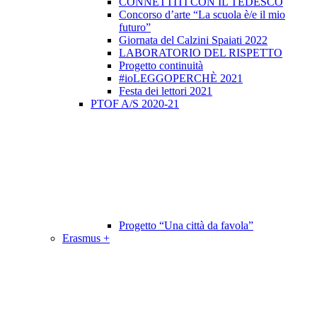
CONNETTITI CON IL TEDESCO
Concorso d’arte “La scuola è/e il mio
futuro”
Giornata del Calzini Spaiati 2022
LABORATORIO DEL RISPETTO
Progetto continuità
#ioLEGGOPERCHÈ 2021
Festa dei lettori 2021
PTOF A/S 2020-21
Progetto “Una città da favola”
Erasmus +