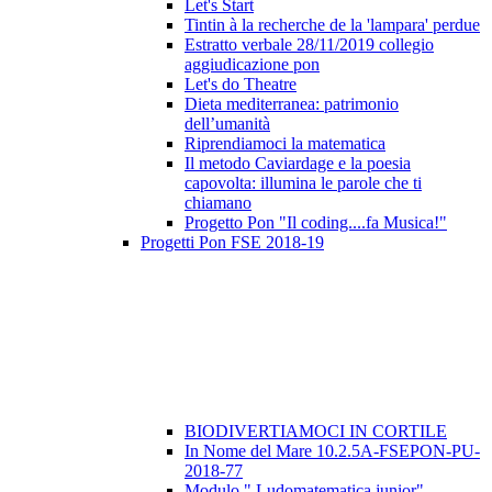
Let's Start
Tintin à la recherche de la 'lampara' perdue
Estratto verbale 28/11/2019 collegio
aggiudicazione pon
Let's do Theatre
Dieta mediterranea: patrimonio
dell’umanità
Riprendiamoci la matematica
Il metodo Caviardage e la poesia
capovolta: illumina le parole che ti
chiamano
Progetto Pon "Il coding....fa Musica!"
Progetti Pon FSE 2018-19
BIODIVERTIAMOCI IN CORTILE
In Nome del Mare 10.2.5A-FSEPON-PU-
2018-77
Modulo " Ludomatematica junior"