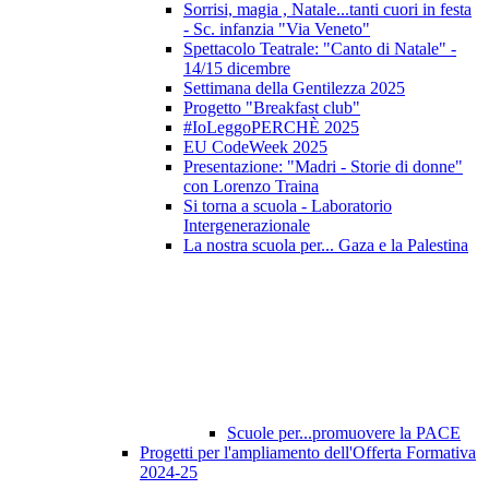
Sorrisi, magia , Natale...tanti cuori in festa
- Sc. infanzia "Via Veneto"
Spettacolo Teatrale: "Canto di Natale" -
14/15 dicembre
Settimana della Gentilezza 2025
Progetto "Breakfast club"
#IoLeggoPERCHÈ 2025
EU CodeWeek 2025
Presentazione: "Madri - Storie di donne"
con Lorenzo Traina
Si torna a scuola - Laboratorio
Intergenerazionale
La nostra scuola per... Gaza e la Palestina
Scuole per...promuovere la PACE
Progetti per l'ampliamento dell'Offerta Formativa
2024-25