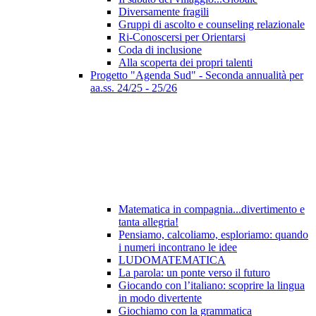
Diversamente fragili
Gruppi di ascolto e counseling relazionale
Ri-Conoscersi per Orientarsi
Coda di inclusione
Alla scoperta dei propri talenti
Progetto "Agenda Sud" - Seconda annualità per
aa.ss. 24/25 - 25/26
Matematica in compagnia...divertimento e
tanta allegria!
Pensiamo, calcoliamo, esploriamo: quando
i numeri incontrano le idee
LUDOMATEMATICA
La parola: un ponte verso il futuro
Giocando con l’italiano: scoprire la lingua
in modo divertente
Giochiamo con la grammatica