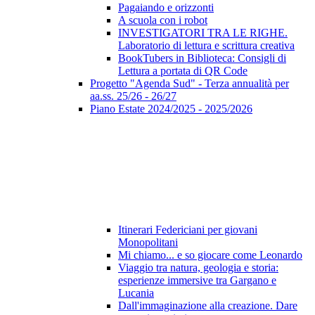
Pagaiando e orizzonti
A scuola con i robot
INVESTIGATORI TRA LE RIGHE.
Laboratorio di lettura e scrittura creativa
BookTubers in Biblioteca: Consigli di
Lettura a portata di QR Code
Progetto "Agenda Sud" - Terza annualità per
aa.ss. 25/26 - 26/27
Piano Estate 2024/2025 - 2025/2026
Itinerari Federiciani per giovani
Monopolitani
Mi chiamo... e so giocare come Leonardo
Viaggio tra natura, geologia e storia:
esperienze immersive tra Gargano e
Lucania
Dall'immaginazione alla creazione. Dare