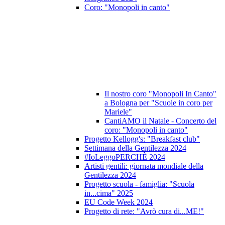
Coro: "Monopoli in canto"
Il nostro coro "Monopoli In Canto"
a Bologna per "Scuole in coro per
Mariele"
CantiAMO il Natale - Concerto del
coro: "Monopoli in canto"
Progetto Kellogg's: "Breakfast club"
Settimana della Gentilezza 2024
#IoLeggoPERCHÈ 2024
Artisti gentili: giornata mondiale della
Gentilezza 2024
Progetto scuola - famiglia: "Scuola
in...cima" 2025
EU Code Week 2024
Progetto di rete: "Avrò cura di...ME!"