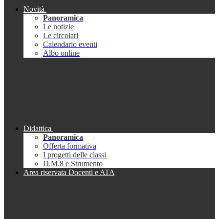
Novità
Panoramica
Le notizie
Le circolari
Calendario eventi
Albo online
Didattica
Panoramica
Offerta formativa
I progetti delle classi
D.M.8 e Strumento
Area riservata Docenti e ATA