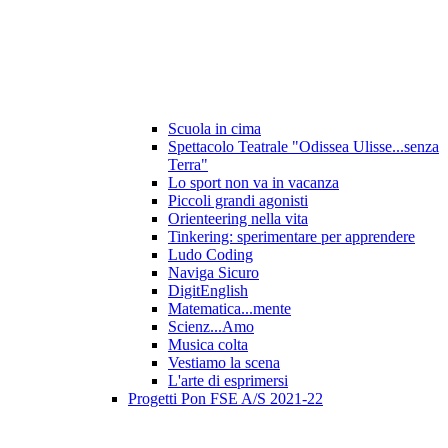
Scuola in cima
Spettacolo Teatrale "Odissea Ulisse...senza
Terra"
Lo sport non va in vacanza
Piccoli grandi agonisti
Orienteering nella vita
Tinkering: sperimentare per apprendere
Ludo Coding
Naviga Sicuro
DigitEnglish
Matematica...mente
Scienz...Amo
Musica colta
Vestiamo la scena
L'arte di esprimersi
Progetti Pon FSE A/S 2021-22