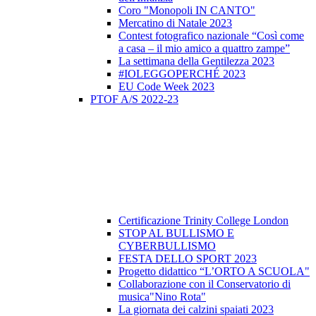
Coro "Monopoli IN CANTO"
Mercatino di Natale 2023
Contest fotografico nazionale “Così come
a casa – il mio amico a quattro zampe”
La settimana della Gentilezza 2023
#IOLEGGOPERCHÉ 2023
EU Code Week 2023
PTOF A/S 2022-23
Certificazione Trinity College London
STOP AL BULLISMO E
CYBERBULLISMO
FESTA DELLO SPORT 2023
Progetto didattico “L’ORTO A SCUOLA"
Collaborazione con il Conservatorio di
musica"Nino Rota"
La giornata dei calzini spaiati 2023