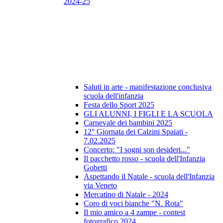
2024-25
Saluti in arte - manifestazione conclusiva
scuola dell'infanzia
Festa dello Sport 2025
GLI ALUNNI, I FIGLI E LA SCUOLA
Carnevale dei bambini 2025
12° Giornata dei Calzini Spaiati -
7.02.2025
Concerto: "I sogni son desideri..."
Il pacchetto rosso - scuola dell'Infanzia
Gobetti
Aspettando il Natale - scuola dell'Infanzia
via Veneto
Mercatino di Natale - 2024
Coro di voci bianche "N. Rota"
Il mio amico a 4 zampe - contest
fotografico 2024