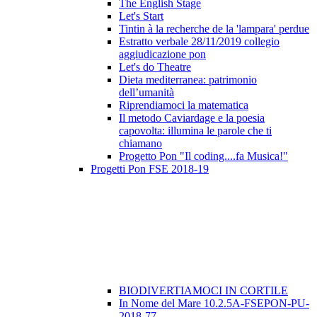
The English Stage
Let's Start
Tintin à la recherche de la 'lampara' perdue
Estratto verbale 28/11/2019 collegio
aggiudicazione pon
Let's do Theatre
Dieta mediterranea: patrimonio
dell’umanità
Riprendiamoci la matematica
Il metodo Caviardage e la poesia
capovolta: illumina le parole che ti
chiamano
Progetto Pon "Il coding....fa Musica!"
Progetti Pon FSE 2018-19
BIODIVERTIAMOCI IN CORTILE
In Nome del Mare 10.2.5A-FSEPON-PU-
2018-77