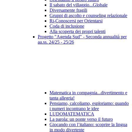
Il sabato del villaggio...Globale
Diversamente fragili
Gruppi di ascolto e counseling relazionale
Ri-Conoscersi per Orientarsi
Coda di inclusione
Alla scoperta dei propri talenti
Progetto "Agenda Sud" - Seconda annualità per
aa.ss. 24/25 - 25/26
Matematica in compagnia...divertimento e
tanta allegria!
Pensiamo, calcoliamo, esploriamo: quando
i numeri incontrano le idee
LUDOMATEMATICA
La parola: un ponte verso il futuro
Giocando con l’italiano: scoprire la lingua
in modo divertente