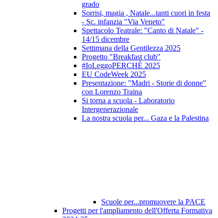
grado
Sorrisi, magia , Natale...tanti cuori in festa
- Sc. infanzia "Via Veneto"
Spettacolo Teatrale: "Canto di Natale" -
14/15 dicembre
Settimana della Gentilezza 2025
Progetto "Breakfast club"
#IoLeggoPERCHÈ 2025
EU CodeWeek 2025
Presentazione: "Madri - Storie di donne"
con Lorenzo Traina
Si torna a scuola - Laboratorio
Intergenerazionale
La nostra scuola per... Gaza e la Palestina
Scuole per...promuovere la PACE
Progetti per l'ampliamento dell'Offerta Formativa