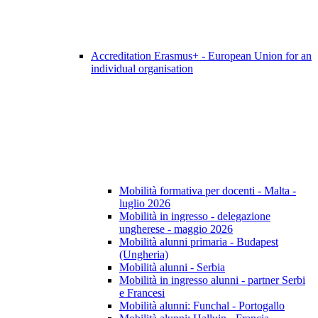
Accreditation Erasmus+ - European Union for an
individual organisation
Mobilità formativa per docenti - Malta -
luglio 2026
Mobilità in ingresso - delegazione
ungherese - maggio 2026
Mobilità alunni primaria - Budapest
(Ungheria)
Mobilità alunni - Serbia
Mobilità in ingresso alunni - partner Serbi
e Francesi
Mobilità alunni: Funchal - Portogallo