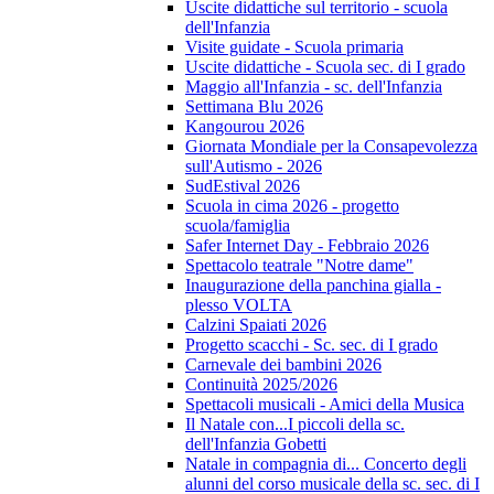
Uscite didattiche sul territorio - scuola
dell'Infanzia
Visite guidate - Scuola primaria
Uscite didattiche - Scuola sec. di I grado
Maggio all'Infanzia - sc. dell'Infanzia
Settimana Blu 2026
Kangourou 2026
Giornata Mondiale per la Consapevolezza
sull'Autismo - 2026
SudEstival 2026
Scuola in cima 2026 - progetto
scuola/famiglia
Safer Internet Day - Febbraio 2026
Spettacolo teatrale "Notre dame"
Inaugurazione della panchina gialla -
plesso VOLTA
Calzini Spaiati 2026
Progetto scacchi - Sc. sec. di I grado
Carnevale dei bambini 2026
Continuità 2025/2026
Spettacoli musicali - Amici della Musica
Il Natale con...I piccoli della sc.
dell'Infanzia Gobetti
Natale in compagnia di... Concerto degli
alunni del corso musicale della sc. sec. di I