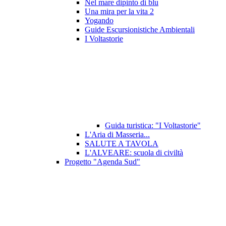
Nel mare dipinto di blu
Una mira per la vita 2
Yogando
Guide Escursionistiche Ambientali
I Voltastorie
Guida turistica: "I Voltastorie"
L'Aria di Masseria...
SALUTE A TAVOLA
L'ALVEARE: scuola di civiltà
Progetto "Agenda Sud"