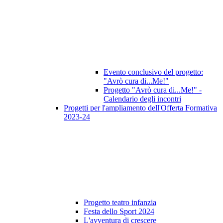
Evento conclusivo del progetto:
"Avrò cura di...Me!"
Progetto "Avrò cura di...Me!" -
Calendario degli incontri
Progetti per l'ampliamento dell'Offerta Formativa
2023-24
Progetto teatro infanzia
Festa dello Sport 2024
L'avventura di crescere