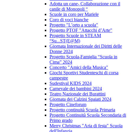
Adotta un cane- Collaborazione con il
canile di Monopoli “
Scuole in coro per Mariele
Coro di voci bianche
Progetto "L’orto a scuola"
Progetto PTOF "Attacchi d’Arte"
Progetto Scuole in STEAM
“Su...ST(E@M)
Giornata Internazionale dei Diritti delle
Donne 2024
Progetto Scuola-Famiglia “Scuola in
Cima” 2024
Concerto "Amici della Musica"
Giochi Sportivi Studenteschi di corsa
campestre
Sudestival KIDS 2024
Carnevale dei bambini 2024
Teatro Nazionale dei Burattini
Giornata dei Calzini Spaiati 2024
Progetto Cineforum
Progetto continuità Scuola Primaria
Progetto Continuità Scuola Secondaria di
Primo grado
Merry Christmas "Aria di festa" Scuola
dell'Infanzia