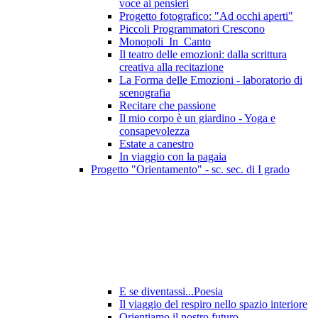
voce ai pensieri
Progetto fotografico: "Ad occhi aperti"
Piccoli Programmatori Crescono
Monopoli_In_Canto
Il teatro delle emozioni: dalla scrittura
creativa alla recitazione
La Forma delle Emozioni - laboratorio di
scenografia
Recitare che passione
Il mio corpo è un giardino - Yoga e
consapevolezza
Estate a canestro
In viaggio con la pagaia
Progetto "Orientamento" - sc. sec. di I grado
E se diventassi...Poesia
Il viaggio del respiro nello spazio interiore
Orientiamo il nostro futuro