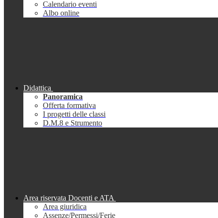
Calendario eventi
Albo online
Didattica
Panoramica
Offerta formativa
I progetti delle classi
D.M.8 e Strumento
Area riservata Docenti e ATA
Area giuridica
Assenze/Permessi/Ferie