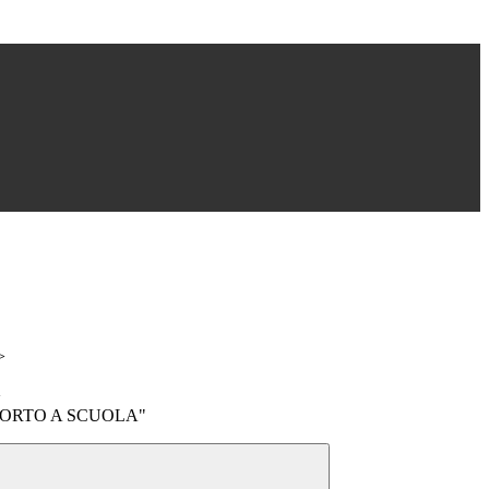
>
>
 “L’ORTO A SCUOLA"