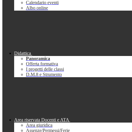
Calendario eventi
Albo online
Didattica
Panoramica
Offerta formativa
I progetti delle classi
D.M.8 e Strumento
Area riservata Docenti e ATA
Area giuridica
Assenze/Permessi/Ferie