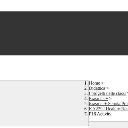
Home
>
Didattica
>
I progetti delle classi
Erasmus +
>
Erasmus+ Scuola Pri
KA229 “Healthy Rep
P16 Activity