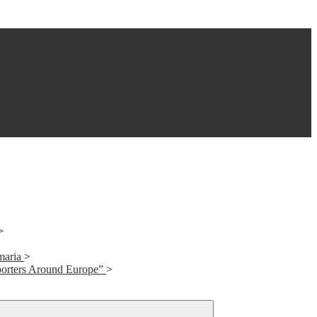
>
maria
>
orters Around Europe”
>