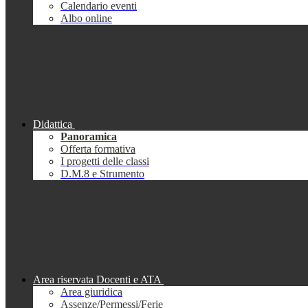
Calendario eventi
Albo online
Didattica
Panoramica
Offerta formativa
I progetti delle classi
D.M.8 e Strumento
Area riservata Docenti e ATA
Area giuridica
Assenze/Permessi/Ferie