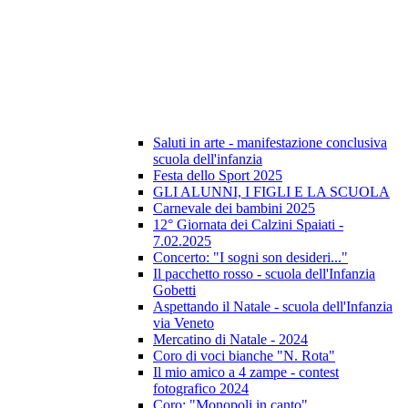
Saluti in arte - manifestazione conclusiva
scuola dell'infanzia
Festa dello Sport 2025
GLI ALUNNI, I FIGLI E LA SCUOLA
Carnevale dei bambini 2025
12° Giornata dei Calzini Spaiati -
7.02.2025
Concerto: "I sogni son desideri..."
Il pacchetto rosso - scuola dell'Infanzia
Gobetti
Aspettando il Natale - scuola dell'Infanzia
via Veneto
Mercatino di Natale - 2024
Coro di voci bianche "N. Rota"
Il mio amico a 4 zampe - contest
fotografico 2024
Coro: "Monopoli in canto"