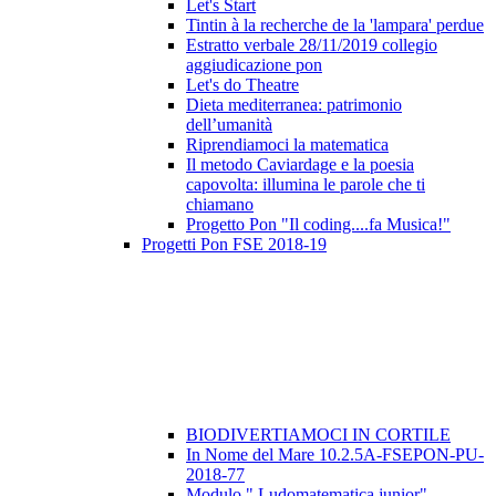
Let's Start
Tintin à la recherche de la 'lampara' perdue
Estratto verbale 28/11/2019 collegio
aggiudicazione pon
Let's do Theatre
Dieta mediterranea: patrimonio
dell’umanità
Riprendiamoci la matematica
Il metodo Caviardage e la poesia
capovolta: illumina le parole che ti
chiamano
Progetto Pon "Il coding....fa Musica!"
Progetti Pon FSE 2018-19
BIODIVERTIAMOCI IN CORTILE
In Nome del Mare 10.2.5A-FSEPON-PU-
2018-77
Modulo " Ludomatematica junior"