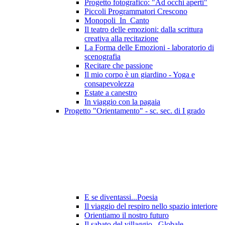
Progetto fotografico: "Ad occhi aperti"
Piccoli Programmatori Crescono
Monopoli_In_Canto
Il teatro delle emozioni: dalla scrittura
creativa alla recitazione
La Forma delle Emozioni - laboratorio di
scenografia
Recitare che passione
Il mio corpo è un giardino - Yoga e
consapevolezza
Estate a canestro
In viaggio con la pagaia
Progetto "Orientamento" - sc. sec. di I grado
E se diventassi...Poesia
Il viaggio del respiro nello spazio interiore
Orientiamo il nostro futuro
Il sabato del villaggio...Globale