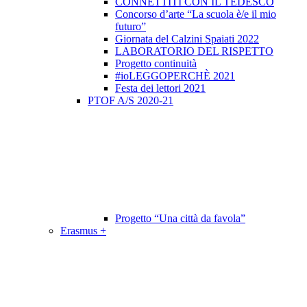
CONNETTITI CON IL TEDESCO
Concorso d’arte “La scuola è/e il mio
futuro”
Giornata del Calzini Spaiati 2022
LABORATORIO DEL RISPETTO
Progetto continuità
#ioLEGGOPERCHÈ 2021
Festa dei lettori 2021
PTOF A/S 2020-21
Progetto “Una città da favola”
Erasmus +