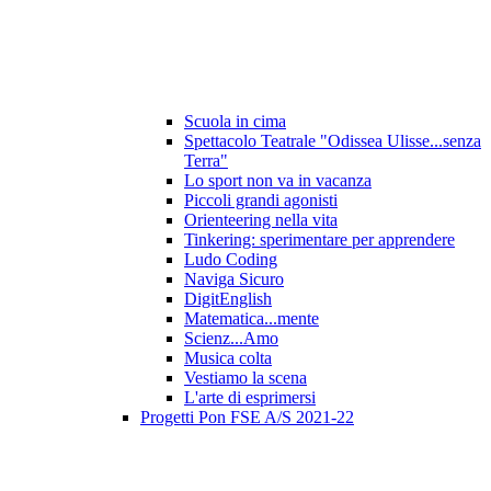
Scuola in cima
Spettacolo Teatrale "Odissea Ulisse...senza
Terra"
Lo sport non va in vacanza
Piccoli grandi agonisti
Orienteering nella vita
Tinkering: sperimentare per apprendere
Ludo Coding
Naviga Sicuro
DigitEnglish
Matematica...mente
Scienz...Amo
Musica colta
Vestiamo la scena
L'arte di esprimersi
Progetti Pon FSE A/S 2021-22