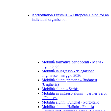
Accreditation Erasmus+ - European Union for an
individual organisation
Mobilità formativa per docenti - Malta -
luglio 2026
Mobilità in ingresso - delegazione
ungherese - maggio 2026
Mobilità alunni primaria - Budapest
(Ungheria)
Mobilità alunni - Serbia
Mobilità in ingresso alunni - partner Serbi
e Francesi
Mobilità alunni: Funchal - Portogallo
Mobilità alunni: Halluin - Francia