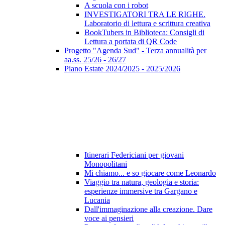
A scuola con i robot
INVESTIGATORI TRA LE RIGHE.
Laboratorio di lettura e scrittura creativa
BookTubers in Biblioteca: Consigli di
Lettura a portata di QR Code
Progetto "Agenda Sud" - Terza annualità per
aa.ss. 25/26 - 26/27
Piano Estate 2024/2025 - 2025/2026
Itinerari Federiciani per giovani
Monopolitani
Mi chiamo... e so giocare come Leonardo
Viaggio tra natura, geologia e storia:
esperienze immersive tra Gargano e
Lucania
Dall'immaginazione alla creazione. Dare
voce ai pensieri