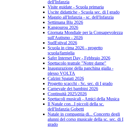
dell'Infanzia
Visite guidate - Scuola primaria
Uscite didattiche - Scuola sec. di I grado
Maggio all'Infanzia - sc. dell'Infanzia
Settimana Blu 2026
Kangourou 2026
Giornata Mondiale per la Consapevolezza
sull'Autismo - 2026
SudEstival 2026
Scuola in cima 2026 - progetto
scuola/famiglia
Safer Internet Day - Febbraio 2026
Spettacolo teatrale "Notre dame"
Inaugurazione della panchina gialla -
plesso VOLTA
Calzini Spaiati 2026
Progetto scacchi - Sc. sec. di I grado
Carnevale dei bambini 2026
Continuità 2025/2026
Spettacoli musicali - Amici della Musica
Il Natale con...I piccoli della sc.
dell'Infanzia Gobetti
Natale in compagnia di... Concerto degli
alunni del corso musicale della sc. sec. di I
grado