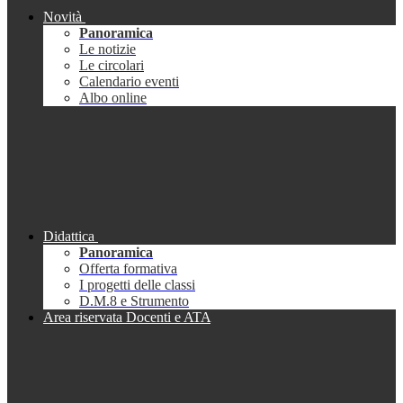
Novità
Panoramica
Le notizie
Le circolari
Calendario eventi
Albo online
Didattica
Panoramica
Offerta formativa
I progetti delle classi
D.M.8 e Strumento
Area riservata Docenti e ATA