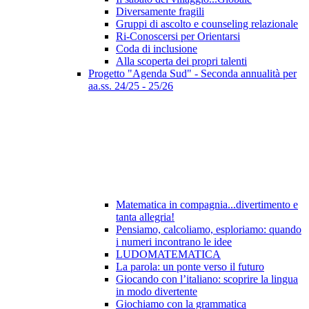
Diversamente fragili
Gruppi di ascolto e counseling relazionale
Ri-Conoscersi per Orientarsi
Coda di inclusione
Alla scoperta dei propri talenti
Progetto "Agenda Sud" - Seconda annualità per
aa.ss. 24/25 - 25/26
Matematica in compagnia...divertimento e
tanta allegria!
Pensiamo, calcoliamo, esploriamo: quando
i numeri incontrano le idee
LUDOMATEMATICA
La parola: un ponte verso il futuro
Giocando con l’italiano: scoprire la lingua
in modo divertente
Giochiamo con la grammatica