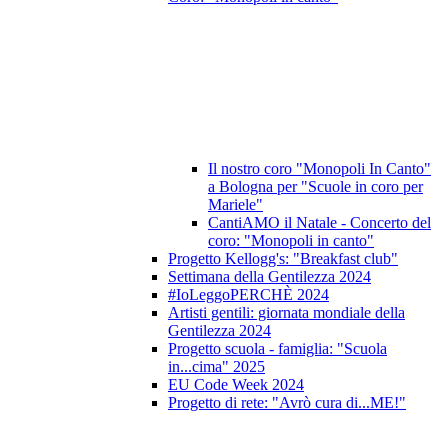
Il nostro coro "Monopoli In Canto"
a Bologna per "Scuole in coro per
Mariele"
CantiAMO il Natale - Concerto del
coro: "Monopoli in canto"
Progetto Kellogg's: "Breakfast club"
Settimana della Gentilezza 2024
#IoLeggoPERCHÈ 2024
Artisti gentili: giornata mondiale della
Gentilezza 2024
Progetto scuola - famiglia: "Scuola
in...cima" 2025
EU Code Week 2024
Progetto di rete: "Avrò cura di...ME!"