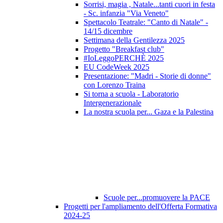
Sorrisi, magia , Natale...tanti cuori in festa
- Sc. infanzia "Via Veneto"
Spettacolo Teatrale: "Canto di Natale" -
14/15 dicembre
Settimana della Gentilezza 2025
Progetto "Breakfast club"
#IoLeggoPERCHÈ 2025
EU CodeWeek 2025
Presentazione: "Madri - Storie di donne"
con Lorenzo Traina
Si torna a scuola - Laboratorio
Intergenerazionale
La nostra scuola per... Gaza e la Palestina
Scuole per...promuovere la PACE
Progetti per l'ampliamento dell'Offerta Formativa
2024-25