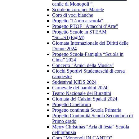
canile di Monopoli “
Scuole in coro per Mariele
Coro di voci bianche
Progetto "L’orto a scuola"
Progetto PTOF "Attacchi d’Arte"
Progetto Scuole in STEAM
“Su...ST(E@M)
Giornata Internazionale dei Diritti delle
Donne 2024
Progetto Scuola-Famiglia “Scuola in
Cima” 2024
Concerto "Amici della Musica"
Giochi Sportivi Studenteschi di corsa
campestre
Sudestival KIDS 2024
Carnevale dei bambini 2024
Teatro Nazionale dei Burattini
Giornata dei Calzini Spaiati 2024
Progetto Cineforum
Progetto continuità Scuola Primaria
Progetto Continuità Scuola Secondaria di
Primo grado
Merry Christmas "Aria di festa" Scuola
dell'Infanzia
Coro "Monopoli IN CANTO"