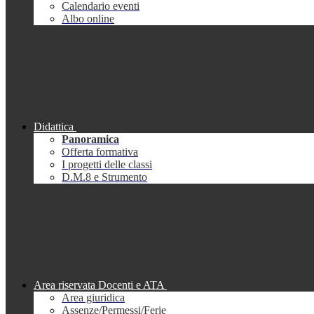
Calendario eventi
Albo online
Didattica
Panoramica
Offerta formativa
I progetti delle classi
D.M.8 e Strumento
Area riservata Docenti e ATA
Area giuridica
Assenze/Permessi/Ferie