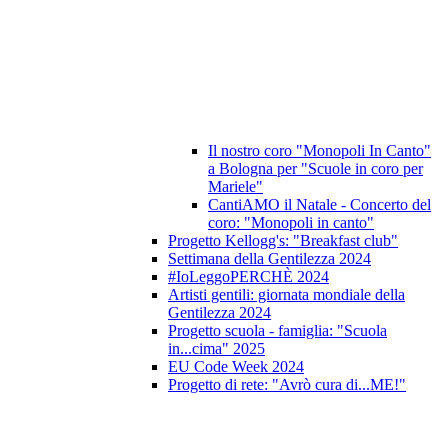
Il nostro coro "Monopoli In Canto"
a Bologna per "Scuole in coro per
Mariele"
CantiAMO il Natale - Concerto del
coro: "Monopoli in canto"
Progetto Kellogg's: "Breakfast club"
Settimana della Gentilezza 2024
#IoLeggoPERCHÈ 2024
Artisti gentili: giornata mondiale della
Gentilezza 2024
Progetto scuola - famiglia: "Scuola
in...cima" 2025
EU Code Week 2024
Progetto di rete: "Avrò cura di...ME!"