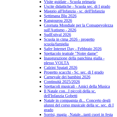
Visite guidate - Scuola primaria
Uscite didattiche - Scuola sec. di I grado
Maggio all'Infanzia - sc. dell'Infanzia
Settimana Blu 2026
Kangourou 2026
Giornata Mondiale per la Consapevolezza
sull'Autismo - 2026
SudEstival 2026
Scuola in cima 2026 - progetto
scuola/famiglia
Safer Internet Day - Febbraio 2026
Spettacolo teatrale "Notre dame"
Inaugurazione della panchina gialla -
plesso VOLTA
Calzini Spaiati 2026
Progetto scacchi - Sc. sec. di I grado
Carnevale dei bambini 2026
Continuità 2025/2026
Spettacoli musicali - Amici della Musica
Il Natale con...I piccoli della sc.
dell'Infanzia Gobetti
Natale in compagnia di... Concerto degli
alunni del corso musicale della sc. sec. di I
grado
Sorrisi, magia , Natale...tanti cuori in festa