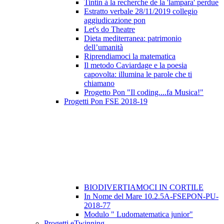
Tintin à la recherche de la 'lampara' perdue
Estratto verbale 28/11/2019 collegio
aggiudicazione pon
Let's do Theatre
Dieta mediterranea: patrimonio
dell’umanità
Riprendiamoci la matematica
Il metodo Caviardage e la poesia
capovolta: illumina le parole che ti
chiamano
Progetto Pon "Il coding....fa Musica!"
Progetti Pon FSE 2018-19
BIODIVERTIAMOCI IN CORTILE
In Nome del Mare 10.2.5A-FSEPON-PU-
2018-77
Modulo " Ludomatematica junior"
Progetti eTwinning