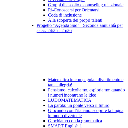
Gruppi di ascolto e counseling relazionale
Ri-Conoscersi per Orientarsi
Coda di inclusione
Alla scoperta dei propri talenti
Progetto "Agenda Sud" - Seconda annualità per
aa.ss. 24/25 - 25/26
Matematica in compagnia...divertimento e
tanta allegria!
Pensiamo, calcoliamo, esploriamo: quando
i numeri incontrano le idee
LUDOMATEMATICA
La parola: un ponte verso il futuro
Giocando con l’italiano: scoprire la lingua
in modo divertente
Giochiamo con la grammatica
SMART English 1