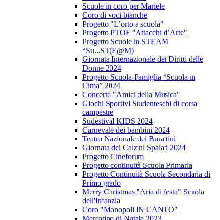
Scuole in coro per Mariele
Coro di voci bianche
Progetto "L’orto a scuola"
Progetto PTOF "Attacchi d’Arte"
Progetto Scuole in STEAM
“Su...ST(E@M)
Giornata Internazionale dei Diritti delle
Donne 2024
Progetto Scuola-Famiglia “Scuola in
Cima” 2024
Concerto "Amici della Musica"
Giochi Sportivi Studenteschi di corsa
campestre
Sudestival KIDS 2024
Carnevale dei bambini 2024
Teatro Nazionale dei Burattini
Giornata dei Calzini Spaiati 2024
Progetto Cineforum
Progetto continuità Scuola Primaria
Progetto Continuità Scuola Secondaria di
Primo grado
Merry Christmas "Aria di festa" Scuola
dell'Infanzia
Coro "Monopoli IN CANTO"
Mercatino di Natale 2023