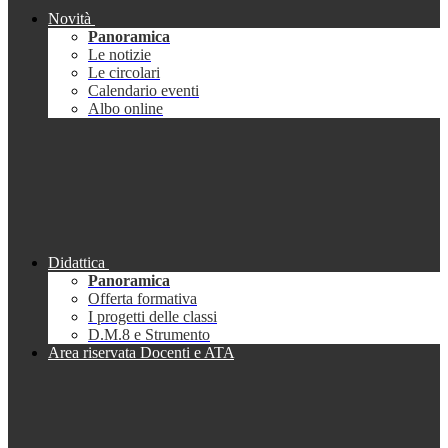
Novità
Panoramica
Le notizie
Le circolari
Calendario eventi
Albo online
Didattica
Panoramica
Offerta formativa
I progetti delle classi
D.M.8 e Strumento
Area riservata Docenti e ATA