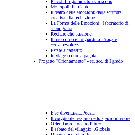
Piccoli Programmatori Crescono
Monopoli_In_Canto
Il teatro delle emozioni: dalla scrittura
creativa alla recitazione
La Forma delle Emozioni - laboratorio di
scenografia
Recitare che passione
Il mio corpo è un giardino - Yoga e
consapevolezza
Estate a canestro
In viaggio con la pagaia
Progetto "Orientamento" - sc. sec. di I grado
E se diventassi...Poesia
Il viaggio del respiro nello spazio interiore
Orientiamo il nostro futuro
Il sabato del villaggio...Globale
Diversamente fragili