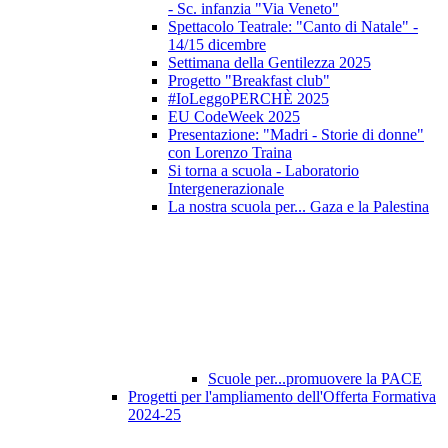
- Sc. infanzia "Via Veneto"
Spettacolo Teatrale: "Canto di Natale" -
14/15 dicembre
Settimana della Gentilezza 2025
Progetto "Breakfast club"
#IoLeggoPERCHÈ 2025
EU CodeWeek 2025
Presentazione: "Madri - Storie di donne"
con Lorenzo Traina
Si torna a scuola - Laboratorio
Intergenerazionale
La nostra scuola per... Gaza e la Palestina
Scuole per...promuovere la PACE
Progetti per l'ampliamento dell'Offerta Formativa
2024-25