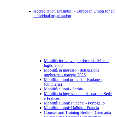
Accreditation Erasmus+ - European Union for an
individual organisation
Mobilità formativa per docenti - Malta -
luglio 2026
Mobilità in ingresso - delegazione
ungherese - maggio 2026
Mobilità alunni primaria - Budapest
(Ungheria)
Mobilità alunni - Serbia
Mobilità in ingresso alunni - partner Serbi
e Francesi
Mobilità alunni: Funchal - Portogallo
Mobilità alunni: Halluin - Francia
Courses and Training Berlino- Germania