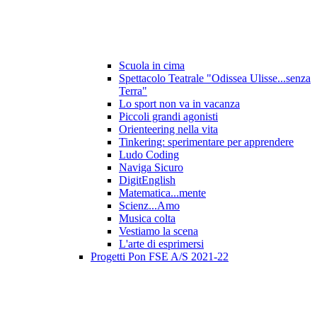
Scuola in cima
Spettacolo Teatrale "Odissea Ulisse...senza
Terra"
Lo sport non va in vacanza
Piccoli grandi agonisti
Orienteering nella vita
Tinkering: sperimentare per apprendere
Ludo Coding
Naviga Sicuro
DigitEnglish
Matematica...mente
Scienz...Amo
Musica colta
Vestiamo la scena
L'arte di esprimersi
Progetti Pon FSE A/S 2021-22