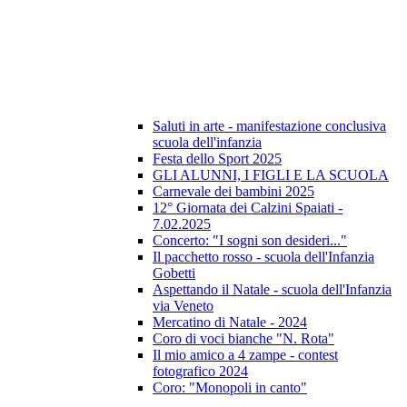
Saluti in arte - manifestazione conclusiva
scuola dell'infanzia
Festa dello Sport 2025
GLI ALUNNI, I FIGLI E LA SCUOLA
Carnevale dei bambini 2025
12° Giornata dei Calzini Spaiati -
7.02.2025
Concerto: "I sogni son desideri..."
Il pacchetto rosso - scuola dell'Infanzia
Gobetti
Aspettando il Natale - scuola dell'Infanzia
via Veneto
Mercatino di Natale - 2024
Coro di voci bianche "N. Rota"
Il mio amico a 4 zampe - contest
fotografico 2024
Coro: "Monopoli in canto"