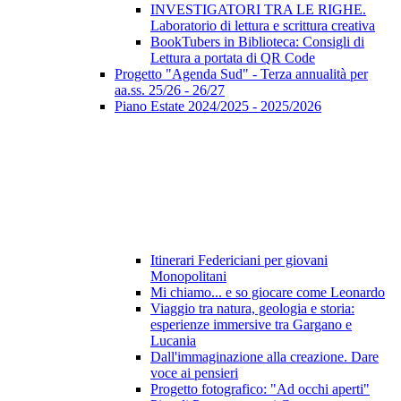
INVESTIGATORI TRA LE RIGHE.
Laboratorio di lettura e scrittura creativa
BookTubers in Biblioteca: Consigli di
Lettura a portata di QR Code
Progetto "Agenda Sud" - Terza annualità per
aa.ss. 25/26 - 26/27
Piano Estate 2024/2025 - 2025/2026
Itinerari Federiciani per giovani
Monopolitani
Mi chiamo... e so giocare come Leonardo
Viaggio tra natura, geologia e storia:
esperienze immersive tra Gargano e
Lucania
Dall'immaginazione alla creazione. Dare
voce ai pensieri
Progetto fotografico: "Ad occhi aperti"