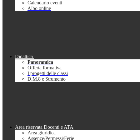
Calendario eventi
Albo online
Didattica
Panoramica
Offerta formativa
I progetti delle classi
D.M.8 e Strumento
Area riservata Docenti e ATA
Area giuridica
Assenze/Permessi/Ferie