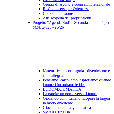
Gruppi di ascolto e counseling relazionale
Ri-Conoscersi per Orientarsi
Coda di inclusione
Alla scoperta dei propri talenti
Progetto "Agenda Sud" - Seconda annualità per
aa.ss. 24/25 - 25/26
Matematica in compagnia...divertimento e
tanta allegria!
Pensiamo, calcoliamo, esploriamo: quando
i numeri incontrano le idee
LUDOMATEMATICA
La parola: un ponte verso il futuro
Giocando con l’italiano: scoprire la lingua
in modo divertente
Giochiamo con la grammatica
SMART English 1