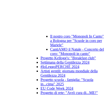
Il nostro coro "Monopoli In Canto"
a Bologna per "Scuole in coro per
Mariele"
CantiAMO il Natale - Concerto del
coro: "Monopoli in canto"
Progetto Kellogg's: "Breakfast club"
Settimana della Gentilezza 2024
#IoLeggoPERCHÈ 2024
Artisti gentili: giornata mondiale della
Gentilezza 2024
Progetto scuola - famiglia: "Scuola
in...cima" 2025
EU Code Week 2024
Progetto di rete: "Avrò cura di...ME!"