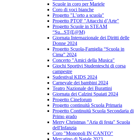
Scuole in coro per Mariele
Coro di voci bianche
Progetto "L’orto a scuola"
Progetto PTOF "Attacchi d’Arte"
Progetto Scuole in STEAM
“Su...ST(E@M)
Giornata Internazionale dei Diritti delle
Donne 2024
Progetto Scuola-Famiglia “Scuola in
Cima” 2024
Concerto "Amici della Musica"
Giochi Sportivi Studenteschi di corsa
campestre
Sudestival KIDS 2024
Carnevale dei bambini 2024
Teatro Nazionale dei Burattini
Giornata dei Calzini Spaiati 2024
Progetto Cineforum
Progetto continuità Scuola Primaria
Progetto Continuità Scuola Secondaria di
Primo grado
Merry Christmas "Aria di festa" Scuola
dell'Infanzia
Coro "Monopoli IN CANTO"
Mercatino di Natale 2023