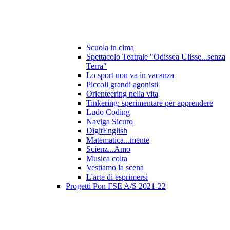
Scuola in cima
Spettacolo Teatrale "Odissea Ulisse...senza
Terra"
Lo sport non va in vacanza
Piccoli grandi agonisti
Orienteering nella vita
Tinkering: sperimentare per apprendere
Ludo Coding
Naviga Sicuro
DigitEnglish
Matematica...mente
Scienz...Amo
Musica colta
Vestiamo la scena
L'arte di esprimersi
Progetti Pon FSE A/S 2021-22