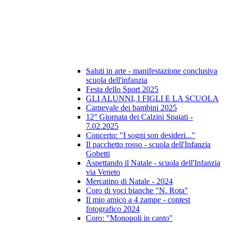
Saluti in arte - manifestazione conclusiva
scuola dell'infanzia
Festa dello Sport 2025
GLI ALUNNI, I FIGLI E LA SCUOLA
Carnevale dei bambini 2025
12° Giornata dei Calzini Spaiati -
7.02.2025
Concerto: "I sogni son desideri..."
Il pacchetto rosso - scuola dell'Infanzia
Gobetti
Aspettando il Natale - scuola dell'Infanzia
via Veneto
Mercatino di Natale - 2024
Coro di voci bianche "N. Rota"
Il mio amico a 4 zampe - contest
fotografico 2024
Coro: "Monopoli in canto"