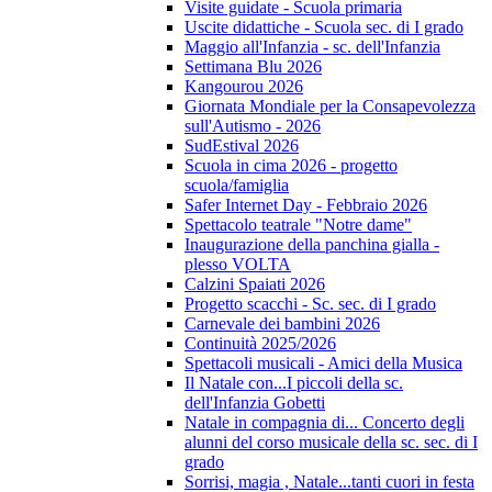
Visite guidate - Scuola primaria
Uscite didattiche - Scuola sec. di I grado
Maggio all'Infanzia - sc. dell'Infanzia
Settimana Blu 2026
Kangourou 2026
Giornata Mondiale per la Consapevolezza
sull'Autismo - 2026
SudEstival 2026
Scuola in cima 2026 - progetto
scuola/famiglia
Safer Internet Day - Febbraio 2026
Spettacolo teatrale "Notre dame"
Inaugurazione della panchina gialla -
plesso VOLTA
Calzini Spaiati 2026
Progetto scacchi - Sc. sec. di I grado
Carnevale dei bambini 2026
Continuità 2025/2026
Spettacoli musicali - Amici della Musica
Il Natale con...I piccoli della sc.
dell'Infanzia Gobetti
Natale in compagnia di... Concerto degli
alunni del corso musicale della sc. sec. di I
grado
Sorrisi, magia , Natale...tanti cuori in festa