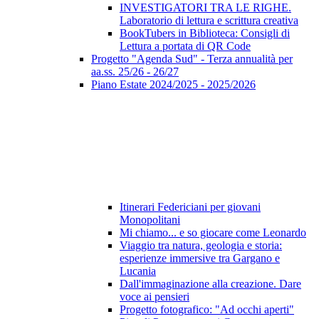
INVESTIGATORI TRA LE RIGHE.
Laboratorio di lettura e scrittura creativa
BookTubers in Biblioteca: Consigli di
Lettura a portata di QR Code
Progetto "Agenda Sud" - Terza annualità per
aa.ss. 25/26 - 26/27
Piano Estate 2024/2025 - 2025/2026
Itinerari Federiciani per giovani
Monopolitani
Mi chiamo... e so giocare come Leonardo
Viaggio tra natura, geologia e storia:
esperienze immersive tra Gargano e
Lucania
Dall'immaginazione alla creazione. Dare
voce ai pensieri
Progetto fotografico: "Ad occhi aperti"