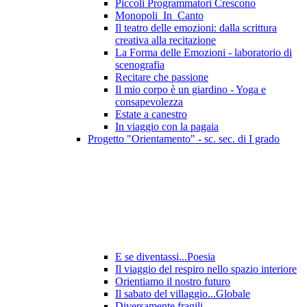
Piccoli Programmatori Crescono
Monopoli_In_Canto
Il teatro delle emozioni: dalla scrittura
creativa alla recitazione
La Forma delle Emozioni - laboratorio di
scenografia
Recitare che passione
Il mio corpo è un giardino - Yoga e
consapevolezza
Estate a canestro
In viaggio con la pagaia
Progetto "Orientamento" - sc. sec. di I grado
E se diventassi...Poesia
Il viaggio del respiro nello spazio interiore
Orientiamo il nostro futuro
Il sabato del villaggio...Globale
Diversamente fragili