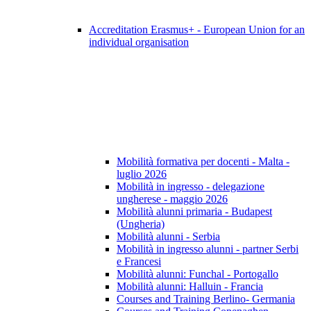
Accreditation Erasmus+ - European Union for an
individual organisation
Mobilità formativa per docenti - Malta -
luglio 2026
Mobilità in ingresso - delegazione
ungherese - maggio 2026
Mobilità alunni primaria - Budapest
(Ungheria)
Mobilità alunni - Serbia
Mobilità in ingresso alunni - partner Serbi
e Francesi
Mobilità alunni: Funchal - Portogallo
Mobilità alunni: Halluin - Francia
Courses and Training Berlino- Germania