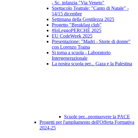
- Sc. infanzia "Via Veneto"
Spettacolo Teatrale: "Canto di Natale" -
14/15 dicembre
Settimana della Gentilezza 2025
Progetto "Breakfast club"
#IoLeggoPERCHÈ 2025
EU CodeWeek 2025
Presentazione: "Madri - Storie di donne"
con Lorenzo Traina
Si torna a scuola - Laboratorio
Intergenerazionale
La nostra scuola per... Gaza e la Palestina
Scuole per...promuovere la PACE
Progetti per l'ampliamento dell'Offerta Formativa
2024-25