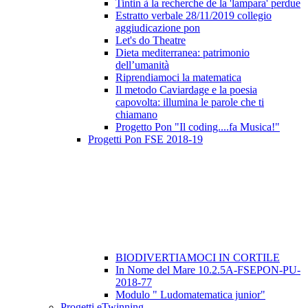
Tintin à la recherche de la 'lampara' perdue
Estratto verbale 28/11/2019 collegio
aggiudicazione pon
Let's do Theatre
Dieta mediterranea: patrimonio
dell’umanità
Riprendiamoci la matematica
Il metodo Caviardage e la poesia
capovolta: illumina le parole che ti
chiamano
Progetto Pon "Il coding....fa Musica!"
Progetti Pon FSE 2018-19
BIODIVERTIAMOCI IN CORTILE
In Nome del Mare 10.2.5A-FSEPON-PU-
2018-77
Modulo " Ludomatematica junior"
Progetti eTwinning