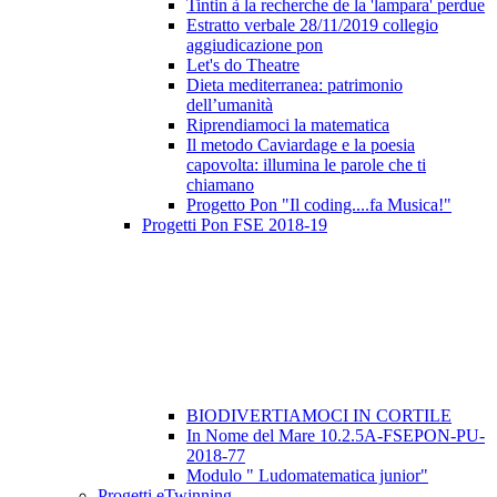
Tintin à la recherche de la 'lampara' perdue
Estratto verbale 28/11/2019 collegio
aggiudicazione pon
Let's do Theatre
Dieta mediterranea: patrimonio
dell’umanità
Riprendiamoci la matematica
Il metodo Caviardage e la poesia
capovolta: illumina le parole che ti
chiamano
Progetto Pon "Il coding....fa Musica!"
Progetti Pon FSE 2018-19
BIODIVERTIAMOCI IN CORTILE
In Nome del Mare 10.2.5A-FSEPON-PU-
2018-77
Modulo " Ludomatematica junior"
Progetti eTwinning