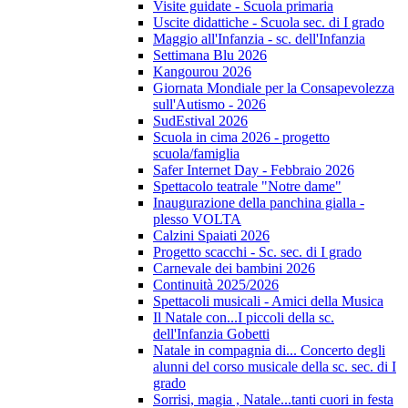
Visite guidate - Scuola primaria
Uscite didattiche - Scuola sec. di I grado
Maggio all'Infanzia - sc. dell'Infanzia
Settimana Blu 2026
Kangourou 2026
Giornata Mondiale per la Consapevolezza
sull'Autismo - 2026
SudEstival 2026
Scuola in cima 2026 - progetto
scuola/famiglia
Safer Internet Day - Febbraio 2026
Spettacolo teatrale "Notre dame"
Inaugurazione della panchina gialla -
plesso VOLTA
Calzini Spaiati 2026
Progetto scacchi - Sc. sec. di I grado
Carnevale dei bambini 2026
Continuità 2025/2026
Spettacoli musicali - Amici della Musica
Il Natale con...I piccoli della sc.
dell'Infanzia Gobetti
Natale in compagnia di... Concerto degli
alunni del corso musicale della sc. sec. di I
grado
Sorrisi, magia , Natale...tanti cuori in festa