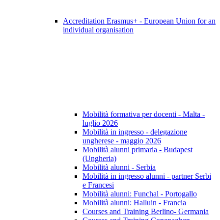
Accreditation Erasmus+ - European Union for an
individual organisation
Mobilità formativa per docenti - Malta -
luglio 2026
Mobilità in ingresso - delegazione
ungherese - maggio 2026
Mobilità alunni primaria - Budapest
(Ungheria)
Mobilità alunni - Serbia
Mobilità in ingresso alunni - partner Serbi
e Francesi
Mobilità alunni: Funchal - Portogallo
Mobilità alunni: Halluin - Francia
Courses and Training Berlino- Germania