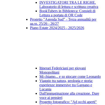
INVESTIGATORI TRA LE RIGHE.
Laboratorio di lettura e scrittura creativa
BookTubers in Biblioteca: Consigli di
Lettura a portata di QR Code
Progetto "Agenda Sud" - Terza annualità per
aa.ss. 25/26 - 26/27
Piano Estate 2024/2025 - 2025/2026
Itinerari Federiciani per giovani
Monopolitani
Mi chiamo... e so giocare come Leonardo
Viaggio tra natura, geologia e storia:
esperienze immersive tra Gargano e
Lucania
Dall'immaginazione alla creazione. Dare
voce ai pensieri
Progetto fotografico: "Ad occhi aperti"