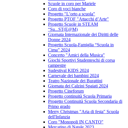
Scuole in coro per Mariele
Coro di voci bianche
Progetto "L’orto a scuola"
Progetto PTOF "Attacchi d’Arte"
Progetto Scuole in STEAM
“Su...ST(E@M)
Giornata Internazionale dei Diritti delle
Donne 2024
Progetto Scuola-Famiglia “Scuola in
Cima” 2024
Concerto "Amici della Musica"
Giochi Sportivi Studenteschi di corsa
campestre
Sudestival KIDS 2024
Carnevale dei bambini 2024
Teatro Nazionale dei Burattini
Giornata dei Calzini Spaiati 2024
Progetto Cineforum
Progetto continuità Scuola Primaria
Progetto Continuità Scuola Secondaria di
Primo grado
Merry Christmas "Aria di festa" Scuola
dell'Infanzia
Coro "Monopoli IN CANTO"
Mercatino di Natale 2023