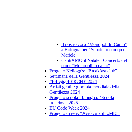
Il nostro coro "Monopoli In Canto"
a Bologna per "Scuole in coro per
Mariele"
CantiAMO il Natale - Concerto del
coro: "Monopoli in canto"
Progetto Kellogg's: "Breakfast club"
Settimana della Gentilezza 2024
#IoLeggoPERCHÈ 2024
Artisti gentili: giornata mondiale della
Gentilezza 2024
Progetto scuola - famiglia: "Scuola
in...cima" 2025
EU Code Week 2024
Progetto di rete: "Avrò cura di...ME!"