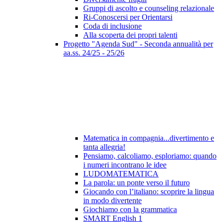
Gruppi di ascolto e counseling relazionale
Ri-Conoscersi per Orientarsi
Coda di inclusione
Alla scoperta dei propri talenti
Progetto "Agenda Sud" - Seconda annualità per
aa.ss. 24/25 - 25/26
Matematica in compagnia...divertimento e
tanta allegria!
Pensiamo, calcoliamo, esploriamo: quando
i numeri incontrano le idee
LUDOMATEMATICA
La parola: un ponte verso il futuro
Giocando con l’italiano: scoprire la lingua
in modo divertente
Giochiamo con la grammatica
SMART English 1