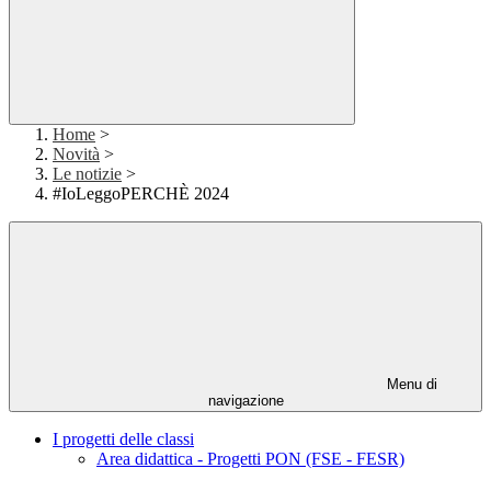
Home
>
Novità
>
Le notizie
>
#IoLeggoPERCHÈ 2024
Menu di
navigazione
I progetti delle classi
Area didattica - Progetti PON (FSE - FESR)