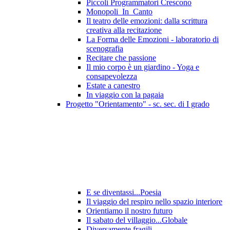
Piccoli Programmatori Crescono
Monopoli_In_Canto
Il teatro delle emozioni: dalla scrittura
creativa alla recitazione
La Forma delle Emozioni - laboratorio di
scenografia
Recitare che passione
Il mio corpo è un giardino - Yoga e
consapevolezza
Estate a canestro
In viaggio con la pagaia
Progetto "Orientamento" - sc. sec. di I grado
E se diventassi...Poesia
Il viaggio del respiro nello spazio interiore
Orientiamo il nostro futuro
Il sabato del villaggio...Globale
Diversamente fragili