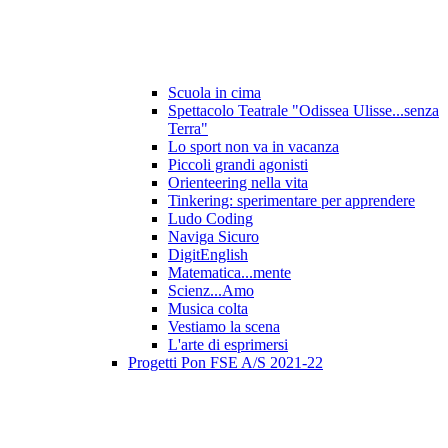
Scuola in cima
Spettacolo Teatrale "Odissea Ulisse...senza
Terra"
Lo sport non va in vacanza
Piccoli grandi agonisti
Orienteering nella vita
Tinkering: sperimentare per apprendere
Ludo Coding
Naviga Sicuro
DigitEnglish
Matematica...mente
Scienz...Amo
Musica colta
Vestiamo la scena
L'arte di esprimersi
Progetti Pon FSE A/S 2021-22