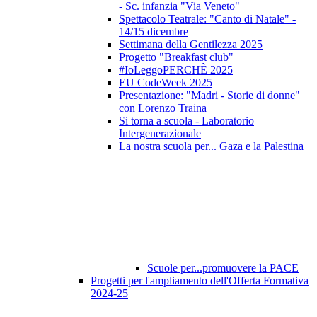
- Sc. infanzia "Via Veneto"
Spettacolo Teatrale: "Canto di Natale" -
14/15 dicembre
Settimana della Gentilezza 2025
Progetto "Breakfast club"
#IoLeggoPERCHÈ 2025
EU CodeWeek 2025
Presentazione: "Madri - Storie di donne"
con Lorenzo Traina
Si torna a scuola - Laboratorio
Intergenerazionale
La nostra scuola per... Gaza e la Palestina
Scuole per...promuovere la PACE
Progetti per l'ampliamento dell'Offerta Formativa
2024-25