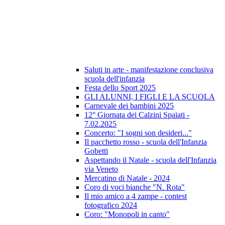
Saluti in arte - manifestazione conclusiva
scuola dell'infanzia
Festa dello Sport 2025
GLI ALUNNI, I FIGLI E LA SCUOLA
Carnevale dei bambini 2025
12° Giornata dei Calzini Spaiati -
7.02.2025
Concerto: "I sogni son desideri..."
Il pacchetto rosso - scuola dell'Infanzia
Gobetti
Aspettando il Natale - scuola dell'Infanzia
via Veneto
Mercatino di Natale - 2024
Coro di voci bianche "N. Rota"
Il mio amico a 4 zampe - contest
fotografico 2024
Coro: "Monopoli in canto"