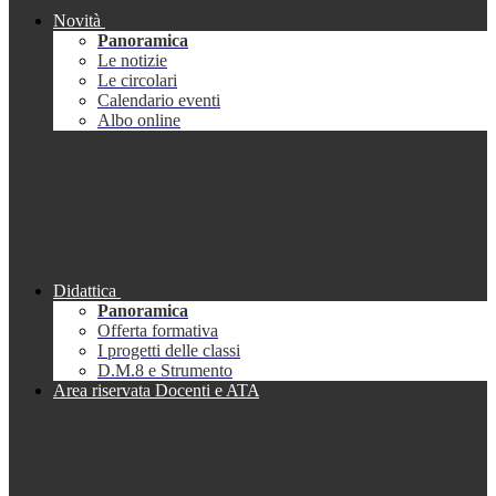
Novità
Panoramica
Le notizie
Le circolari
Calendario eventi
Albo online
Didattica
Panoramica
Offerta formativa
I progetti delle classi
D.M.8 e Strumento
Area riservata Docenti e ATA